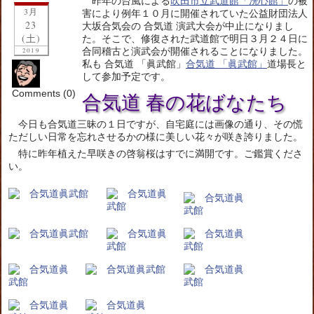
昨年の台風による
吹田市立武道館「洗心館」
の被
3月
害により例年１０月に開催されていた公益財団法人
23
大坂合気会の 合気道 演武大会が中止になりまし
(土)
た。そこで、修復された武道館で明日３月２４日に
合同稽古と演武会が開催されることになりました。
2019
私も 合気道 「眞武館」
合気道 「眞武館」
道場長と
して参加予定です。
Comments (0)
合気道 春の花ばなたち
今日も合気道三昧の１日ですが、自宅庭には画像の通り、その慌
ただしい日常を忘れさせるかの様に美しい花々が咲き誇りました。
特に昨年植えた早咲きの啓翁桜はすでに満開です。ご鑑賞くださ
い。