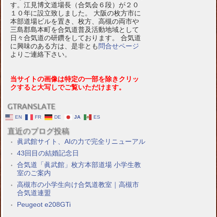
す。江見博文道場長（合気会６段）が２０
１０年に設立致しました。 大阪の枚方市に
本部道場ビルを置き、枚方、高槻の両市や
三島郡島本町を合気道普及活動地域として
日々合気道の研鑽をしております。 合気道
に興味のある方は、是非とも
問合せページ
よりご連絡下さい。
当サイトの画像は特定の一部を除きクリッ
クすると大写しでご覧いただけます。
GTRANSLATE
EN
FR
DE
JA
ES
直近のブログ投稿
眞武館サイト、AIの力で完全リニューアル
43回目の結婚記念日
合気道「眞武館」枚方本部道場 小学生教
室のご案内
高槻市の小学生向け合気道教室｜高槻市
合気道連盟
Peugeot e208GTi