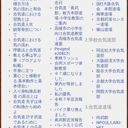
念日
稽古方法
(財)大阪合気
合気道「眞武
気の流れと和合
会 本部道場
館」枚方本部道
合気道における
梅華道場
場 小学生教室の
習熟とは
京都武道センタ
ご案内
合気道人生
ー道場
高槻市の小学生
鎖骨骨折につい
篠山道場
向け合気道教室
て
｜高槻市合気道
2.学校合気道部
合気道における
連盟
気の流れ
Peugeot
呼吸法と合気道
同志社大学合気
e208GTi
教える事は学ぶ
道部
車検ラッシュ
事（ブログより
大阪経済大学合
合同スポーツ体
転載）
気道部
験教室
半身に立つ
龍谷大学合気道
６７歳になりま
重心ごと移動す
部
した。
る 基本動作と基
京都大学合気道
家内が骨折しま
本理合い
部
した
入り身転換反射
関西大学合気道
私の愛馬
道 の原点とは
部
令和７年近況報
合気道 先ずは体
告
の転換から始め
3.合気道道場
バイク乗り換え
よ
ました
合気道 許す武道
尚武館
眞武館近況報告
であるために
NPO法人AIKI-
パレスエミ公式
合気道 と少子高
NET