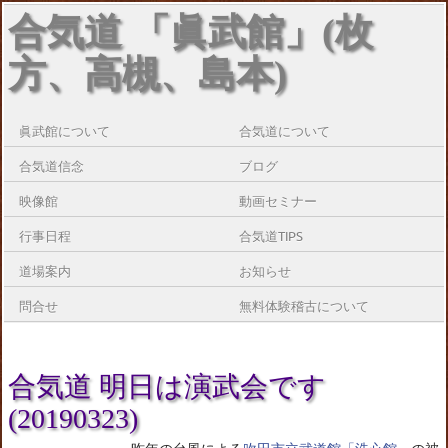
合気道 「眞武館」(枚
方、高槻、島本)
眞武館について
合気道について
合気道信念
ブログ
映像館
動画セミナー
行事日程
合気道TIPS
道場案内
お知らせ
問合せ
無料体験稽古について
合気道 明日は演武会です
(20190323)