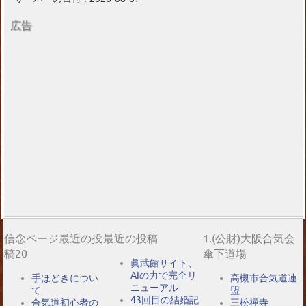
広告
信念ページ最近の投
最近の投稿
1.(公財)大阪合気会
稿20
傘下道場
眞武館サイト、
AIの力で完全リ
手ほどきについ
高槻市合気道連
ニューアル
て
盟
43回目の結婚記
合気道初心者の
三松禪寺