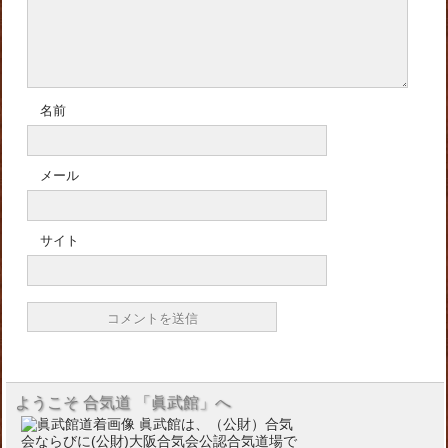
名前
メール
サイト
ようこそ 合気道 「眞武館」へ
眞武館は、（公財）合気
会ならびに(公財)大阪合気会公認合気道場で