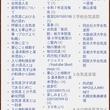
合気道人生
て
(7)
ー道場
鎖骨骨折につい
令和７年近況報
篠山道場
て
告
(5)
2.学校合気道部
合気道における
復習(20150518)
気の流れ
(5)
墓参
(5)
呼吸法と合気道
同志社大学合気
合気道「眞武
教える事は学ぶ
道部
館」枚方本部道
事（ブログより
大阪経済大学合
場 小学生教室の
転載）
気道部
ご案内
(4)
半身に立つ
龍谷大学合気道
物の価値
(4)
重心ごと移動す
部
毎日武道
(4)
る 基本動作と基
京都大学合気道
四方投げ演武ダ
本理合い
部
イジェスト
入り身転換反射
関西大学合気道
（Youtube Short
道 の原点とは
部
mov)
(4)
合気道 先ずは体
重心ごと移動す
の転換から始め
3.合気道道場
る 基本動作と基
よ
本理合い
(4)
合気道 許す武道
尚武館
超多忙
であるために
NPO法人AIKI-
(20150917)
(4)
合気道 と少子高
NET
楽しみました
札幌合氣修練道
齢化問題
(20150704-5)
場
合気道 道友とは
(4)
一刻者
３０年ぶり
4.その他合気道サイ
入り身転換反射