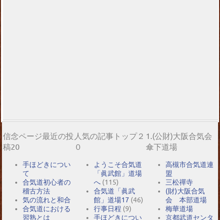
信念ページ最近の投
人気の記事トップ２
1.(公財)大阪合気会
稿20
０
傘下道場
手ほどきについ
ようこそ合気道
高槻市合気道連
て
「眞武館」道場
盟
合気道初心者の
へ
(115)
三松禪寺
稽古方法
合気道「眞武
(財)大阪合気
気の流れと和合
館」道場17
(46)
会 本部道場
合気道における
行事日程
(9)
梅華道場
習熟とは
手ほどきについ
京都武道センタ