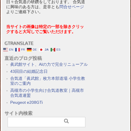
日々合気道の研鑽をしております。 合気道
に興味のある方は、是非とも
問合せページ
よりご連絡下さい。
当サイトの画像は特定の一部を除きクリッ
クすると大写しでご覧いただけます。
GTRANSLATE
EN
FR
DE
JA
ES
直近のブログ投稿
眞武館サイト、AIの力で完全リニューアル
43回目の結婚記念日
合気道「眞武館」枚方本部道場 小学生教
室のご案内
高槻市の小学生向け合気道教室｜高槻市
合気道連盟
Peugeot e208GTi
サイト内検索