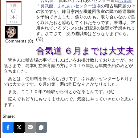
合気道 「眞武館」ふれあいセンター道場
合気道
3月
「眞武館」ふれあいセンター道場
の稽古場問題のそ
07
の後ですが、昨日家内が機能回復室の隣の軽運動室
(木)
を予約できました。係りの方も、取り合いなので良
く取れたねと感心してくれたそうです。来週は、常
2019
用されているダンスのおば様達の逆襲が予想されま
す。さてさて、次の週以降はどうなりますやら。
(笑)
Comments (0)
合気道 ６月までは大丈夫
皆さんに稽古場の事でごしんぱいをお掛け致しておりますが、お
陰さまで、島本町立体育館の方は２０１９年度も年間予約のめどが
立ちました。
あとは、使用料を振り込むだけです。ふれあいセンターも６月ま
では大丈夫です。６月の第一週は昨日なんとかなりました。
まあ、ここ１０年の経験から何とかなるもんです。(笑)
悩んでもどうにもなりませんので、気楽にやっていきたいと思い
ます。
Share: