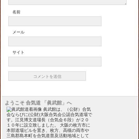
名前
メール
サイト
ようこそ 合気道 「眞武館」へ
眞武館は、（公財）合気
会ならびに(公財)大阪合気会公認合気道場で
す。江見博文道場長（合気会６段）が２０
１０年に設立致しました。 大阪の枚方市に
本部道場ビルを置き、枚方、高槻の両市や
三島郡島本町を合気道普及活動地域として