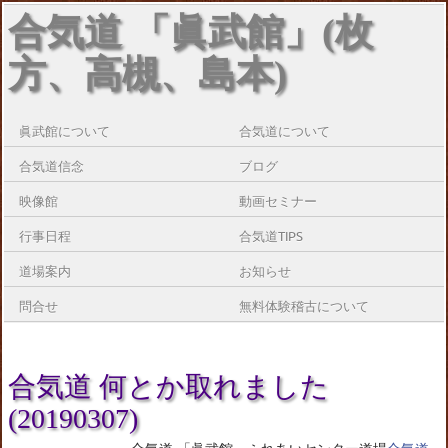
合気道 「眞武館」(枚
方、高槻、島本)
眞武館について
合気道について
合気道信念
ブログ
映像館
動画セミナー
行事日程
合気道TIPS
道場案内
お知らせ
問合せ
無料体験稽古について
合気道 何とか取れました
(20190307)