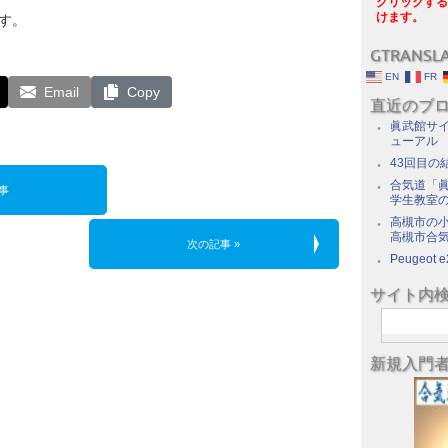
クリックする
けます。
す。
GTRANSL
EN
FR
Email
Copy
直近のブ
眞武館サイ
ューアル
43回目の
合気道「眞
事
学生教室
高槻市の
高槻市合
次の記事 »
Peugeot e
サイト内
新規入門