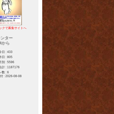
ックで募集サイトへ
ウンター
04から
 : 433
 : 805
 : 5596
 : 1187176
 : 6
 2026-08-08