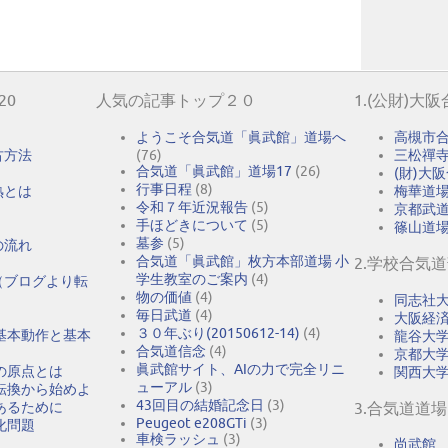
20
人気の記事トップ２０
1.(公財)大
ようこそ合気道「眞武館」道場へ
高槻市
古方法
(76)
三松禪
合気道「眞武館」道場17
(26)
(財)大
行事日程
(8)
熟とは
梅華道
令和７年近況報告
(5)
京都武
手ほどきについて
(5)
篠山道
墓参
(5)
の流れ
合気道「眞武館」枚方本部道場 小
2.学校合気
学生教室のご案内
(4)
（ブログより転
物の価値
(4)
同志社
毎日武道
(4)
大阪経
３０年ぶり(20150612-14)
(4)
基本動作と基本
龍谷大
合気道信念
(4)
京都大
眞武館サイト、AIの力で完全リニ
の原点とは
関西大
ューアル
(3)
転換から始めよ
43回目の結婚記念日
(3)
あるために
3.合気道道場
Peugeot e208GTi
(3)
化問題
車検ラッシュ
(3)
尚武館