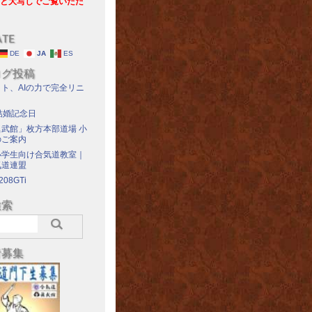
と大写しでご覧いただ
ATE
DE
JA
ES
ログ投稿
ト、AIの力で完全リニ
結婚記念日
武館」枚方本部道場 小
のご案内
小学生向け合気道教室｜
気道連盟
208GTi
検索
者募集