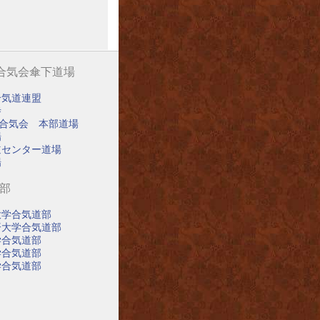
阪合気会傘下道場
合気道連盟
寺
阪合気会 本部道場
場
道センター道場
場
道部
大学合気道部
済大学合気道部
学合気道部
学合気道部
学合気道部