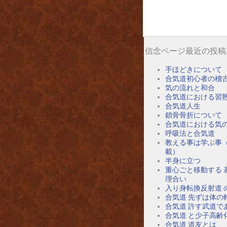
信念ページ最近の投稿
手ほどきについて
合気道初心者の稽
気の流れと和合
合気道における習
合気道人生
鎖骨骨折について
合気道における気
呼吸法と合気道
教える事は学ぶ事
載）
半身に立つ
重心ごと移動する 
理合い
入り身転換反射道 
合気道 先ずは体の
合気道 許す武道で
合気道 と少子高齢
合気道 道友とは