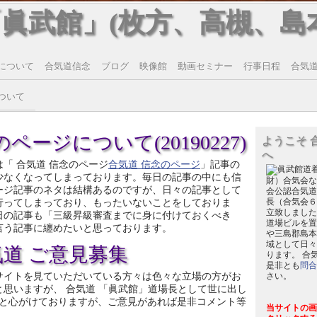
「眞武館」(枚方、高槻、島
について
合気道信念
ブログ
映像館
動画セミナー
行事日程
合気道T
ついて
ページについて(20190227)
ようこそ 
へ
は「 合気道 信念のページ
合気道 信念のページ
」記事の
少なくなってしまっております。毎日の記事の中にも信
財）合気会な
ージ記事のネタは結構あるのですが、日々の記事として
会公認合気道
行ってしまっており、もったいないことをしておりま
長（合気会６
立致しました
日の記事も「三級昇級審査までに身に付けておくべき
道場ビルを置
言う記事に纏めたいと思っております。
や三島郡島本
域として日々
気道 ご意見募集
ります。 合
是非とも
問合
サイトを見ていただいている方々は色々な立場の方がお
さい。
と思いますが、 合気道 「眞武館」道場長として世に出し
と心がけておりますが、ご意見があれば是非コメント等
当サイトの画