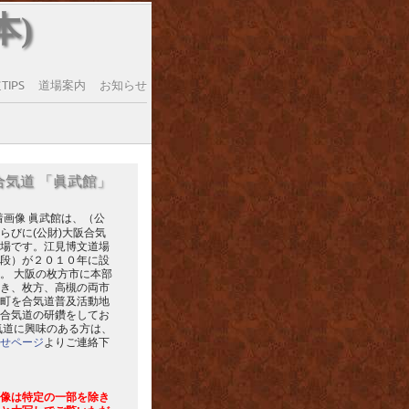
本)
IPS
道場案内
お知らせ
合気道 「眞武館」
眞武館は、（公
らびに(公財)大阪合気
場です。江見博文道場
段）が２０１０年に設
。 大阪の枚方市に本部
き、枚方、高槻の両市
町を合気道普及活動地
合気道の研鑽をしてお
気道に興味のある方は、
せページ
よりご連絡下
像は特定の一部を除き