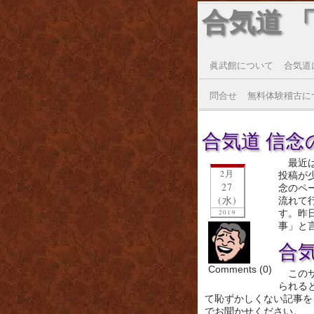
合気道 
眞武館について
合気道
問合せ
無料体験稽古に
合気道 信念の
最近
2月
投稿が
27
念のペ
(水)
流れて
す。昨
2019
事」と
合
Comments (0)
この
られる
て恥ずかしくない記事を
でお聞かせください。