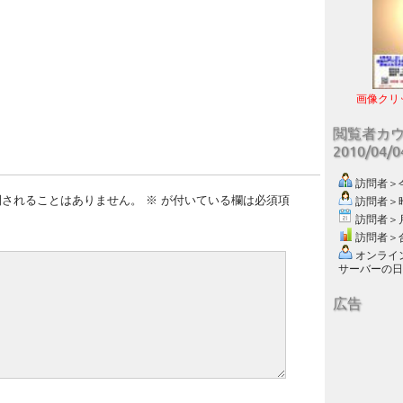
画像クリ
閲覧者カ
2010/04/
訪問者＞今日
開されることはありません。
※
が付いている欄は必須項
訪問者＞昨日
訪問者＞月別
訪問者＞合計
オンライン数
サーバーの日付 :
広告