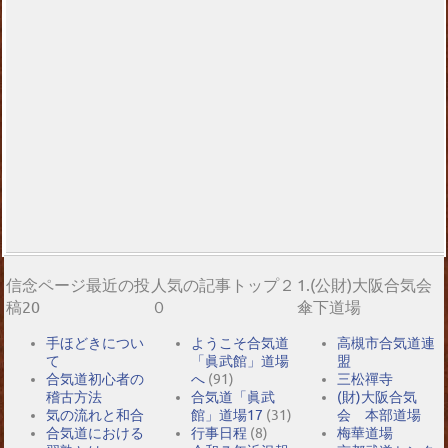
信念ページ最近の投
人気の記事トップ２
1.(公財)大阪合気会
稿20
０
傘下道場
手ほどきについ
ようこそ合気道
高槻市合気道連
て
「眞武館」道場
盟
合気道初心者の
へ
(91)
三松禪寺
稽古方法
合気道「眞武
(財)大阪合気
気の流れと和合
館」道場17
(31)
会 本部道場
合気道における
行事日程
(8)
梅華道場