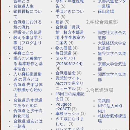
習熟とは
令和７年近況報
京都武道センタ
合気道人生
告
(5)
ー道場
鎖骨骨折につい
手ほどきについ
篠山道場
て
て
(5)
2.学校合気道部
合気道における
墓参
(5)
気の流れ
合気道「眞武
呼吸法と合気道
館」枚方本部道
同志社大学合気
教える事は学ぶ
場 小学生教室の
道部
事（ブログより
ご案内
(4)
大阪経済大学合
転載）
物の価値
(4)
気道部
半身に立つ
毎日武道
(4)
龍谷大学合気道
重心ごと移動す
３０年ぶり
部
る 基本動作と基
(20150612-14)
京都大学合気道
(4)
本理合い
部
合気道信念
(4)
入り身転換反射
関西大学合気道
眞武館サイト、
道 の原点とは
部
AIの力で完全リ
合気道 先ずは体
ニューアル
(3)
の転換から始め
3.合気道道場
43回目の結婚記
よ
念日
(3)
合気道 許す武道
尚武館
Peugeot
であるために
NPO法人AIKI-
e208GTi
(3)
合気道 と少子高
NET
車検ラッシュ
(3)
札幌合氣修練道
齢化問題
６７歳になりま
場
合気道 道友とは
した。
(3)
一刻者
パレスエミ公式