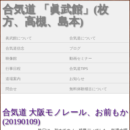
合気道 「眞武館」(枚
方、高槻、島本)
眞武館について
合気道について
合気道信念
ブログ
映像館
動画セミナー
行事日程
合気道TIPS
道場案内
お知らせ
問合せ
無料体験稽古について
合気道 大阪モノレール、お前もか
(20190109)