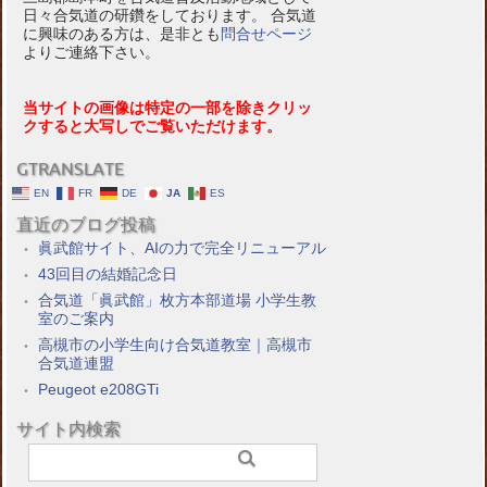
日々合気道の研鑽をしております。 合気道
に興味のある方は、是非とも
問合せページ
よりご連絡下さい。
当サイトの画像は特定の一部を除きクリッ
クすると大写しでご覧いただけます。
GTRANSLATE
EN
FR
DE
JA
ES
直近のブログ投稿
眞武館サイト、AIの力で完全リニューアル
43回目の結婚記念日
合気道「眞武館」枚方本部道場 小学生教
室のご案内
高槻市の小学生向け合気道教室｜高槻市
合気道連盟
Peugeot e208GTi
サイト内検索