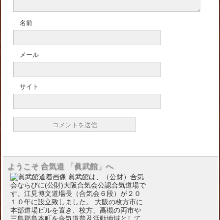
名前
メール
サイト
ようこそ 合気道 「眞武館」へ
眞武館は、（公財）合気
会ならびに(公財)大阪合気会公認合気道場で
す。江見博文道場長（合気会６段）が２０
１０年に設立致しました。 大阪の枚方市に
本部道場ビルを置き、枚方、高槻の両市や
三島郡島本町を合気道普及活動地域として