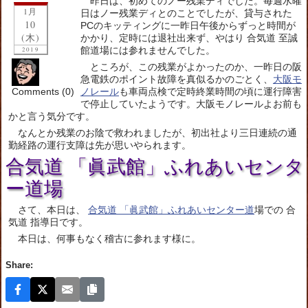
昨日は、初めてのノー残業ディでした。毎週水曜
1月
日はノー残業ディとのことでしたが、貸与された
10
PCのキッティングに一昨日午後からずっと時間が
(木)
かかり、定時には退社出来ず、やはり 合気道 至誠
館道場には参れませんでした。
2019
ところが、この残業がよかったのか、一昨日の阪
急電鉄のポイント故障を真似るかのごとく、
大阪モ
Comments (0)
ノレール
も車両点検で定時終業時間の頃に運行障害
で停止していたようです。大阪モノレールよお前も
かと言う気分です。
なんとか残業のお陰で救われましたが、初出社より三日連続の通
勤経路の運行支障は先が思いやられます。
合気道 「眞武館」ふれあいセンタ
ー道場
さて、本日は、
合気道 「眞武館」ふれあいセンター道
場での 合
気道 指導日です。
本日は、何事もなく稽古に参れます様に。
Share: