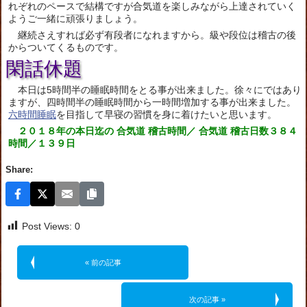
れぞれのペースで結構ですが合気道を楽しみながら上達されていく
ようご一緒に頑張りましょう。
継続さえすれば必ず有段者になれますから。級や段位は稽古の後
からついてくるものです。
閑話休題
本日は5時間半の睡眠時間をとる事が出来ました。徐々にではあり
ますが、四時間半の睡眠時間から一時間増加する事が出来ました。
六時間睡眠
を目指して早寝の習慣を身に着けたいと思います。
２０１８年の本日迄の 合気道 稽古時間／ 合気道 稽古日数３８４
時間／１３９日
Share:
Post Views:
0
« 前の記事
次の記事 »