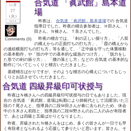
合気道 「眞武館」島本道
11月
場
27
(火)
昨夜は、
合気道 「眞武館」島本道場
での 合気道
2018
指導日でした。昨夜の稽古参加者は、Ｈ田さん、Ｉ
田さん、Ｎ橋さん、Ｔ良さんでした。
昨夜の稽古では、「剣の正しい握り方」、「八双
Comments (0)
の構えからの正面打ちの打ち方」、「霞の構えから
の連続横面打ちの打ち方」等を通して、「正中線を守った体重移動
の基本動作」や「技の中での基本的な緩急のつけ方」、「脱力をし
た形での剣の振り方」、「腰の落とし方」などの 合気道 の基本的な
動作についてじっくりと稽古いただきました。
基礎稽古ばかりですが、そのような稽古の心構えについてもじっ
くりとお話させていただきました。
合気道 四級昇級印可状授与
昨夜はＮ橋さんへの四級昇級印可状授与の日でもありました。現
在の 合気道 「眞武館」道場は転勤により師範代として活躍頂いた三
段のＴ尾さんと、指導員の二段Ｍ田さんが春に去られたため、休会
中のＳ木さん初段と、指導員の二段Ｍ野さんのお二人のみが有段者
で、あとは四級と五級ばかりとなりました。
昨夜、昇級されたＮ橋さんをはじめ、多くの皆さんが一日でも早
く有段者となられるよう応援して参りたいと思います。皆さん、そ