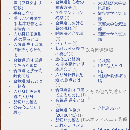
合気道初心者の
事（ブログより
大阪経済大学合
稽古方法
(1)
転載）
気道部
学生マンション
半身に立つ
龍谷大学合気道
構築
(1)
重心ごと移動す
部
合気道における
る 基本動作と基
京都大学合気道
気の流れ
(1)
本理合い
部
呼吸法と合気道
入り身転換反射
関西大学合気道
(1)
道 の原点とは
部
セミナー
(1)
合気道 先ずは体
初段印可状授与
の転換から始め
3.合気道道場
の喜び
(1)
よ
重心ごと移動す
合気道 許す武道
尚武館
る 基本動作と基
であるために
NPO法人AIKI-
本理合い
(1)
合気道 と少子高
NET
入り身転換反射
札幌合氣修練道
齢化問題
道 の原点とは
場
合気道 道友とは
(1)
一刻者
合気道 許す武道
4.その他合気道サイ
入り身転換反射
であるために
(1)
道の入り身
ト
合気道 道友とは
見切りの稽古
(1)
公共心について
合気道ねっと
合気道 体捌き
思う
(20180115)
(1)
5.オフィスエミ関係
見切りの稽古
(1)
ふれあいセンタ
Office_Palace_E