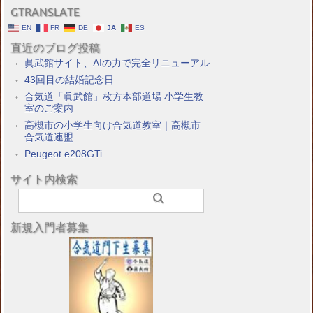
GTRANSLATE
EN
FR
DE
JA
ES
直近のブログ投稿
眞武館サイト、AIの力で完全リニューアル
43回目の結婚記念日
合気道「眞武館」枚方本部道場 小学生教
室のご案内
高槻市の小学生向け合気道教室｜高槻市
合気道連盟
Peugeot e208GTi
サイト内検索
新規入門者募集