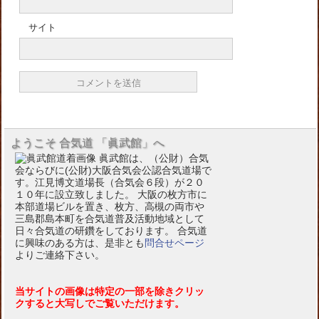
サイト
ようこそ 合気道 「眞武館」へ
眞武館は、（公財）合気
会ならびに(公財)大阪合気会公認合気道場で
す。江見博文道場長（合気会６段）が２０
１０年に設立致しました。 大阪の枚方市に
本部道場ビルを置き、枚方、高槻の両市や
三島郡島本町を合気道普及活動地域として
日々合気道の研鑽をしております。 合気道
に興味のある方は、是非とも
問合せページ
よりご連絡下さい。
当サイトの画像は特定の一部を除きクリッ
クすると大写しでご覧いただけます。