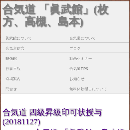
合気道 「眞武館」(枚
方、高槻、島本)
眞武館について
合気道について
合気道信念
ブログ
映像館
動画セミナー
行事日程
合気道TIPS
道場案内
お知らせ
問合せ
無料体験稽古について
合気道 四級昇級印可状授与
(20181127)