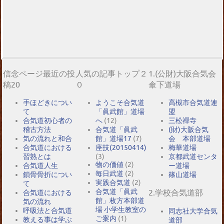
信念ページ最近の投
人気の記事トップ２
1.(公財)大阪合気会
稿20
０
傘下道場
手ほどきについ
ようこそ合気道
高槻市合気道連
て
「眞武館」道場
盟
合気道初心者の
へ
(12)
三松禪寺
稽古方法
合気道「眞武
(財)大阪合気
気の流れと和合
館」道場17
(7)
会 本部道場
合気道における
座技(20150414)
梅華道場
習熟とは
(3)
京都武道センタ
物の価値
(2)
合気道人生
ー道場
毎日武道
(2)
鎖骨骨折につい
篠山道場
実践合気道
(2)
て
合気道「眞武
2.学校合気道部
合気道における
館」枚方本部道
気の流れ
場 小学生教室の
呼吸法と合気道
同志社大学合気
ご案内
(1)
教える事は学ぶ
道部