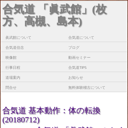
合気道 「眞武館」(枚
方、高槻、島本)
眞武館について
合気道について
合気道信念
ブログ
映像館
動画セミナー
行事日程
合気道TIPS
道場案内
お知らせ
問合せ
無料体験稽古について
合気道 基本動作：体の転換
(20180712)