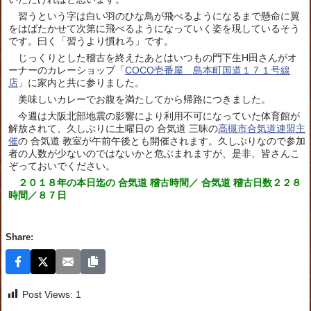
習うという字は白い羽のひな鳥が飛べるようになるまで懸命に翼
をはばたかせて次第に飛べるようになっていく姿を現しているそう
です。曰く「習うより慣れろ」です。
じっくりとした稽古を終えたあとはいつもの門下生H田さんがオ
ーナーのカレーショップ「
COCO壱番屋 島本町国道１７１号線
店
」に家内と共に参りました。
美味しいカレーでお腹を満たしてから帰路につきました。
今週は大阪北部地震の影響により利用不可になっていた体育館が
解放されて、久しぶりに土曜日の 合気道 三昧の
高槻市合気道連盟主
催
の 合気道 教室が午前午後とも開催されます。久しぶりなので参加
者の人数が少ないのではないかと危ぶまれますが、是非、皆さんこ
ぞっておいでください。
２０１８年の本日迄の 合気道 稽古時間／ 合気道 稽古日数２２８
時間／８７日
Share:
Post Views:
1