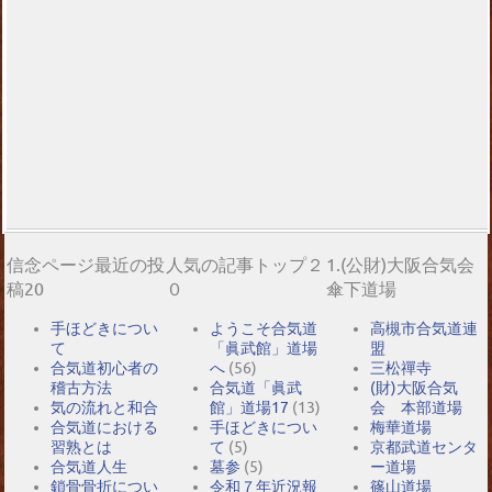
信念ページ最近の投
人気の記事トップ２
1.(公財)大阪合気会
稿20
０
傘下道場
手ほどきについ
ようこそ合気道
高槻市合気道連
て
「眞武館」道場
盟
合気道初心者の
へ
(56)
三松禪寺
稽古方法
合気道「眞武
(財)大阪合気
気の流れと和合
館」道場17
(13)
会 本部道場
合気道における
手ほどきについ
梅華道場
習熟とは
て
(5)
京都武道センタ
合気道人生
墓参
(5)
ー道場
鎖骨骨折につい
令和７年近況報
篠山道場