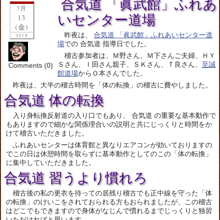
合気道 「眞武館」ふれあ
7月
いセンター道場
13
(金)
昨夜は、
合気道 「眞武館」ふれあいセンター道
2018
場
での 合気道 指導日でした。
稽古参加者は、Ｍ野さん、Ｍ下さんご夫婦、ＨＹ
Ｓさん、Ｉ田さん親子、ＳＫさん、Ｔ良さん、
至誠
Comments (0)
館道場
からＯ本さんでした。
昨夜は、大半の稽古時間を「体の転換」の稽古に費やしました。
合気道 体の転換
入り身転換反射道の入り口でもあり、 合気道 の重要な基本動作で
もありますので細かな関係理合いの説明と共にじっくりと時間をか
けて稽古いただきました。
ふれあいセンターは体育館と異なりエアコンが効いておりますの
でこの日は休憩時間を取らずに基本動作としてのこの「体の転換」
に集中していただきました。
合気道 習うより慣れろ
稽古後の私の更衣を待っての居残り稽古でも正中線を守った「体
の転換」のけいこをされておられる方もおられましたが、この稽古
はどこでもできますので身体がなじんで慣れるまでじっくりと独習
いただければと思います。