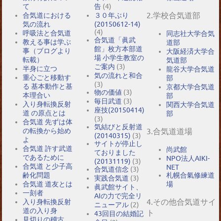
て
告
(4)
2.学校合気道部
合気道における
３０年ぶり
気の流れ
(20150612-14)
(4)
呼吸法と合気道
同志社大学合気
合気道「眞武
教える事は学ぶ
道部
館」枚方本部道
事（ブログより
大阪経済大学合
場 小学生教室の
転載）
気道部
ご案内
(3)
半身に立つ
龍谷大学合気道
気の流れと和合
重心ごと移動す
部
(3)
る 基本動作と基
京都大学合気道
物の価値
(3)
本理合い
部
毎日武道
(3)
入り身転換反射
関西大学合気道
座技(20150414)
道 の原点とは
部
(3)
合気道 先ずは体
気結びと反射道
の転換から始め
3.合気道道場
(20140315)
(3)
よ
サイトが停止し
合気道 許す武道
尚武館
ておりました
であるために
NPO法人AIKI-
(20131119)
(3)
合気道 と少子高
NET
合気道信念
(3)
札幌合氣修練道
齢化問題
実践合気道
(3)
場
合気道 道友とは
眞武館サイト、
一刻者
AIの力で完全リ
4.その他合気道サイ
入り身転換反射
ニューアル
(2)
道の入り身
ト
43回目の結婚記
見切りの稽古