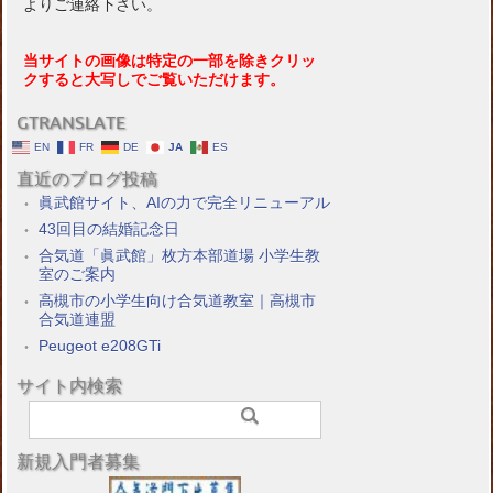
よりご連絡下さい。
当サイトの画像は特定の一部を除きクリッ
クすると大写しでご覧いただけます。
GTRANSLATE
EN
FR
DE
JA
ES
直近のブログ投稿
眞武館サイト、AIの力で完全リニューアル
43回目の結婚記念日
合気道「眞武館」枚方本部道場 小学生教
室のご案内
高槻市の小学生向け合気道教室｜高槻市
合気道連盟
Peugeot e208GTi
サイト内検索
新規入門者募集