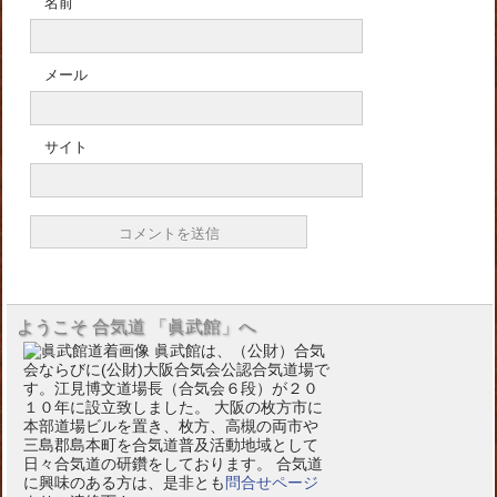
名前
メール
サイト
ようこそ 合気道 「眞武館」へ
眞武館は、（公財）合気
会ならびに(公財)大阪合気会公認合気道場で
す。江見博文道場長（合気会６段）が２０
１０年に設立致しました。 大阪の枚方市に
本部道場ビルを置き、枚方、高槻の両市や
三島郡島本町を合気道普及活動地域として
日々合気道の研鑽をしております。 合気道
に興味のある方は、是非とも
問合せページ