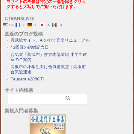
当サイトの画像は特定の一部を除きクリッ
クすると大写しでご覧いただけます。
GTRANSLATE
EN
FR
DE
JA
ES
直近のブログ投稿
眞武館サイト、AIの力で完全リニューアル
43回目の結婚記念日
合気道「眞武館」枚方本部道場 小学生教
室のご案内
高槻市の小学生向け合気道教室｜高槻市
合気道連盟
Peugeot e208GTi
サイト内検索
新規入門者募集