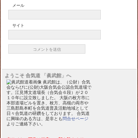
メール
サイト
ようこそ 合気道 「眞武館」へ
眞武館は、（公財）合気
会ならびに(公財)大阪合気会公認合気道場で
す。江見博文道場長（合気会６段）が２０
１０年に設立致しました。 大阪の枚方市に
本部道場ビルを置き、枚方、高槻の両市や
三島郡島本町を合気道普及活動地域として
日々合気道の研鑽をしております。 合気道
に興味のある方は、是非とも
問合せページ
よりご連絡下さい。