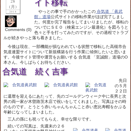
イト移転
28
(月)
やっとの事で手のかかったこの
合気道 「眞武
2018
館」道場
公式サイトの移転作業がほぼ完了しまし
た。何度か完了報告をしてまいりましたが、移転の
ついでにＳＥＯ（検索エンジン最適化）を図ろうと
Comments (0)
色々と手を打ってみたのですが、その過程でトラブ
ルが続きやっと落ち着きました。
今後は現在、一部機能が損なわれている状態で移転した高槻市合
気道連盟サイトについて新規構築を行う作業に傾倒したいと思いま
す。今後サイト管理や運営をお願いする 合気道 「至誠館」道場のO
本さん、今しばらくお待ちください。
合気道 続く吉事
先日
の５月
２２日
に還暦を迎えるにあたって、先のゴールデンウィーク中に長男と次
男の両一家が木曽路茨木店で祝いをしてくれました。写真はその時
のものです。とうとう赤いちゃんちゃんこと赤い恵比寿帽をかぶる
年齢になってしまいました。
三人の孫にも祝ってもらえ、幸せな限りです。
続いての写真は、先週末の２６