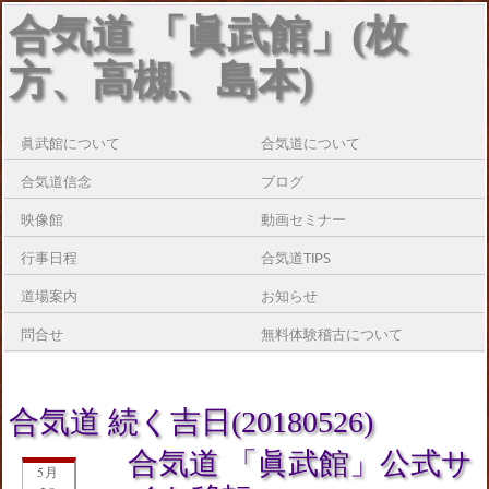
合気道 「眞武館」(枚
方、高槻、島本)
眞武館について
合気道について
合気道信念
ブログ
映像館
動画セミナー
行事日程
合気道TIPS
道場案内
お知らせ
問合せ
無料体験稽古について
合気道 続く吉日(20180526)
合気道 「眞武館」公式サ
5月