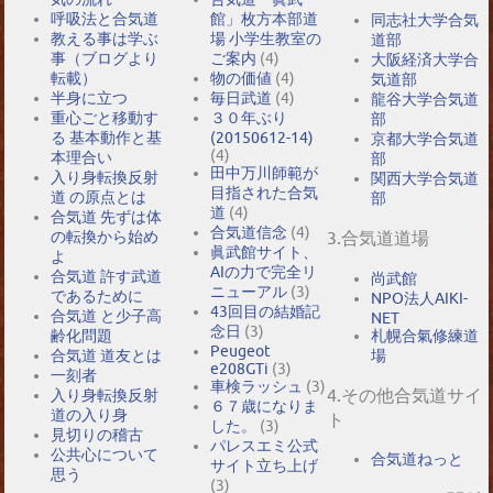
呼吸法と合気道
館」枚方本部道
同志社大学合気
教える事は学ぶ
場 小学生教室の
道部
事（ブログより
ご案内
(4)
大阪経済大学合
転載）
物の価値
(4)
気道部
半身に立つ
毎日武道
(4)
龍谷大学合気道
重心ごと移動す
３０年ぶり
部
る 基本動作と基
(20150612-14)
京都大学合気道
(4)
本理合い
部
田中万川師範が
入り身転換反射
関西大学合気道
目指された合気
道 の原点とは
部
道
(4)
合気道 先ずは体
合気道信念
(4)
の転換から始め
3.合気道道場
眞武館サイト、
よ
AIの力で完全リ
合気道 許す武道
尚武館
ニューアル
(3)
であるために
NPO法人AIKI-
43回目の結婚記
合気道 と少子高
NET
念日
(3)
札幌合氣修練道
齢化問題
Peugeot
場
合気道 道友とは
e208GTi
(3)
一刻者
車検ラッシュ
(3)
4.その他合気道サイ
入り身転換反射
６７歳になりま
道の入り身
ト
した。
(3)
見切りの稽古
パレスエミ公式
公共心について
合気道ねっと
サイト立ち上げ
思う
(3)