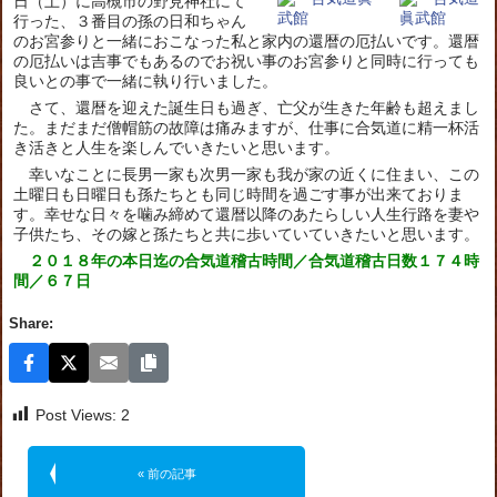
日（土）に高槻市の野見神社にて
行った、３番目の孫の日和ちゃん
のお宮参りと一緒におこなった私と家内の還暦の厄払いです。還暦
の厄払いは吉事でもあるのでお祝い事のお宮参りと同時に行っても
良いとの事で一緒に執り行いました。
さて、還暦を迎えた誕生日も過ぎ、亡父が生きた年齢も超えまし
た。まだまだ僧帽筋の故障は痛みますが、仕事に合気道に精一杯活
き活きと人生を楽しんでいきたいと思います。
幸いなことに長男一家も次男一家も我が家の近くに住まい、この
土曜日も日曜日も孫たちとも同じ時間を過ごす事が出来ておりま
す。幸せな日々を噛み締めて還暦以降のあたらしい人生行路を妻や
子供たち、その嫁と孫たちと共に歩いていていきたいと思います。
２０１８年の本日迄の合気道稽古時間／合気道稽古日数１７４時
間／６７日
Share:
Post Views:
2
« 前の記事