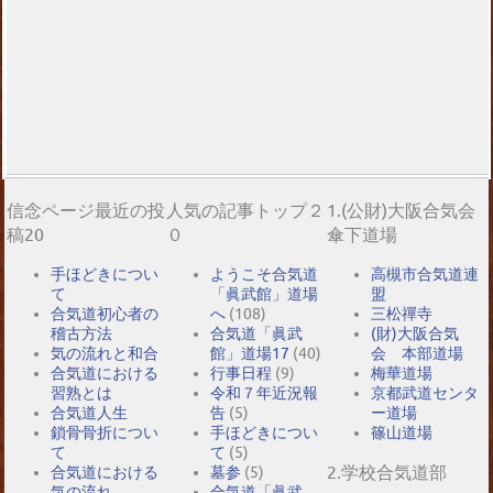
信念ページ最近の投
人気の記事トップ２
1.(公財)大阪合気会
稿20
０
傘下道場
手ほどきについ
ようこそ合気道
高槻市合気道連
て
「眞武館」道場
盟
合気道初心者の
へ
(108)
三松禪寺
稽古方法
合気道「眞武
(財)大阪合気
気の流れと和合
館」道場17
(40)
会 本部道場
合気道における
行事日程
(9)
梅華道場
習熟とは
令和７年近況報
京都武道センタ
合気道人生
告
(5)
ー道場
鎖骨骨折につい
手ほどきについ
篠山道場
て
て
(5)
2.学校合気道部
合気道における
墓参
(5)
気の流れ
合気道「眞武