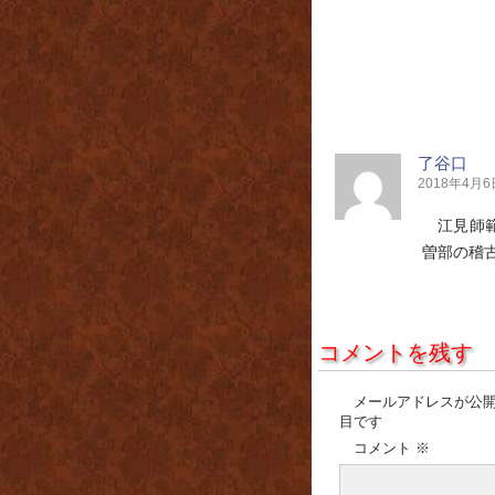
了谷口
2018年4月6日 
江見師範
曽部の稽
コメントを残す
メールアドレスが公
目です
コメント
※