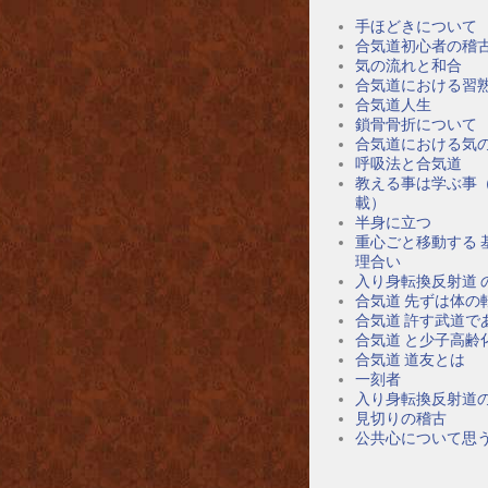
手ほどきについて
合気道初心者の稽
気の流れと和合
合気道における習
合気道人生
鎖骨骨折について
合気道における気
呼吸法と合気道
教える事は学ぶ事
載）
半身に立つ
重心ごと移動する 
理合い
入り身転換反射道 
合気道 先ずは体の
合気道 許す武道で
合気道 と少子高齢
合気道 道友とは
一刻者
入り身転換反射道
見切りの稽古
公共心について思