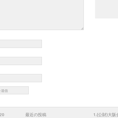
20
最近の投稿
1.(公財)大