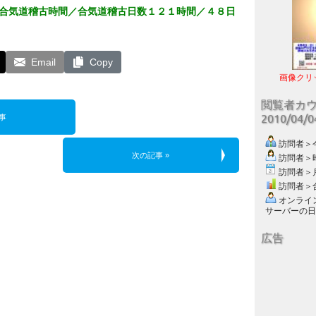
合気道稽古時間／合気道稽古日数１２１時間／４８日
Email
Copy
画像クリ
閲覧者カ
2010/04/
事
訪問者＞今日
次の記事 »
訪問者＞昨日
訪問者＞月別
訪問者＞合計
オンライン数
サーバーの日付 :
広告