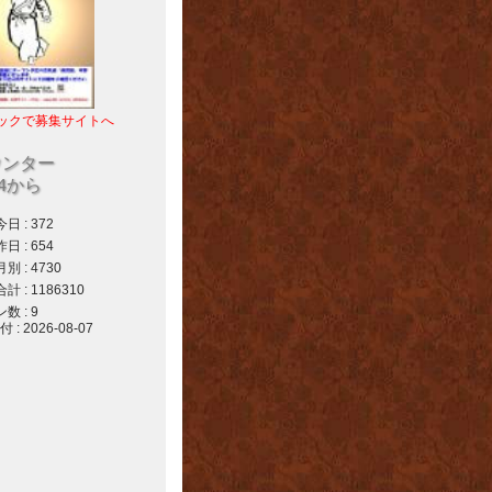
ックで募集サイトへ
ウンター
04から
 : 372
 : 654
 : 4730
 : 1186310
 : 9
 2026-08-07