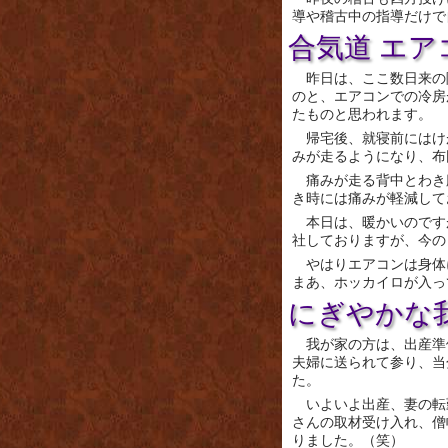
導や稽古中の指導だけで
合気道 エア
昨日は、ここ数日来の
のと、エアコンでの冷房
たものと思われます。
帰宅後、就寝前にはけ
みが走るようになり、布
痛みが走る背中とわき
き時には痛みが軽減して
本日は、暖かいのです
社しておりますが、今の
やはりエアコンは身体
まあ、ホッカイロが入っ
にぎやかな
我が家の方は、出産準
夫婦に送られて参り、当
た。
いよいよ出産、妻の転
さんの取材受け入れ、僧
りました。（笑）