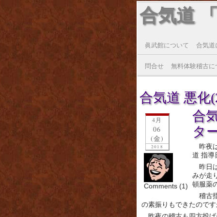
合気道 
眞武館について
合気道
問合せ
無料体験稽古に
合気道 悪化(20
合
4月
タ
06
(金)
昨夜
2018
道 指
昨日
みが走
頓服薬
Comments (1)
稽古
の素振りもできたのです
昨夜の稽古も四方投げ