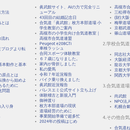
眞武館サイト、AIの力で完全リニ
高槻市
古方法
ューアル
三松禪
43回目の結婚記念日
(財)大
熟とは
合気道「眞武館」枚方本部道場 小
梅華道
学生教室のご案内
京都武
高槻市の小学生向け合気道教室｜
篠山道
の流れ
高槻市合気道連盟
2.学校合気
Peugeot e208GTi
車検ラッシュ
（ブログより転
合同スポーツ体験教室
同志社
６７歳になりました。
大阪経
家内が骨折しました
基本動作と基本
龍谷大
私の愛馬
京都大
令和７年近況報告
の原点とは
関西大
バイク乗り換えました
転換から始めよ
眞武館近況報告
あるために
3.合気道道場
パレスエミ公式サイト立ち上げ
化問題
体験稽古と新規入門
尚武館
御神渡り
NPO法人A
枚方本部道場の現状
の入り身
札幌合
道場経営のために
事業開始準備で超多忙
う
4.その他合
2024年の投稿はじめ
合気道