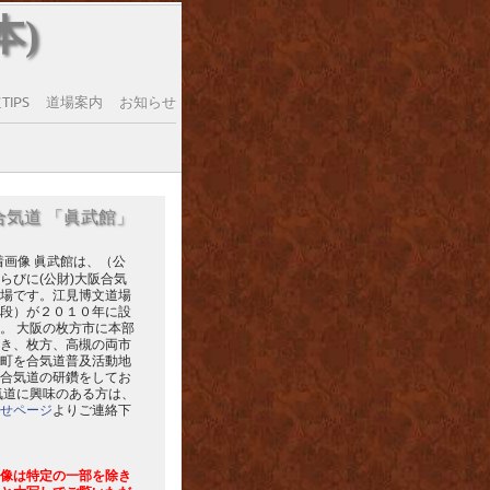
本)
IPS
道場案内
お知らせ
合気道 「眞武館」
眞武館は、（公
らびに(公財)大阪合気
場です。江見博文道場
段）が２０１０年に設
。 大阪の枚方市に本部
き、枚方、高槻の両市
町を合気道普及活動地
合気道の研鑽をしてお
気道に興味のある方は、
せページ
よりご連絡下
像は特定の一部を除き