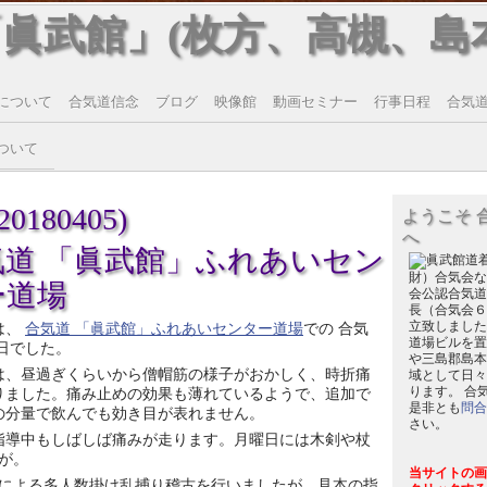
「眞武館」(枚方、高槻、島
について
合気道信念
ブログ
映像館
動画セミナー
行事日程
合気道T
ついて
180405)
ようこそ 
へ
気道 「眞武館」ふれあいセン
財）合気会な
ー道場
会公認合気道
長（合気会６
立致しました
は、
合気道 「眞武館」ふれあいセンター道場
での 合気
道場ビルを置
導日でした。
や三島郡島本
は、昼過ぎくらいから僧帽筋の様子がおかしく、時折痛
域として日々
ります。 合
りました。痛み止めの効果も薄れているようで、追加で
是非とも
問合
の分量で飲んでも効き目が表れません。
さい。
指導中もしばしば痛みが走ります。月曜日には木剣や杖
が。
当サイトの画
による多人数掛け乱捕り稽古を行いましたが、見本の指