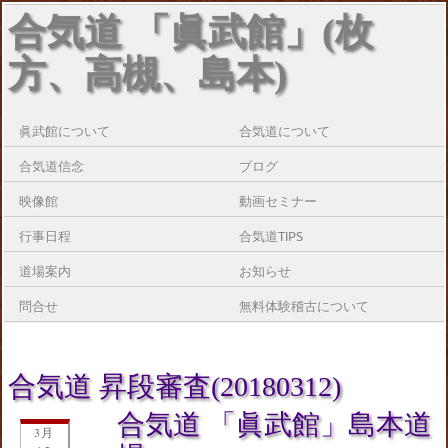
合気道 「眞武館」(枚
方、高槻、島本)
眞武館について
合気道について
合気道信念
ブログ
映像館
動画セミナー
行事日程
合気道TIPS
道場案内
お知らせ
問合せ
無料体験稽古について
合気道 昇段審査(20180312)
合気道 「眞武館」島本道
3月