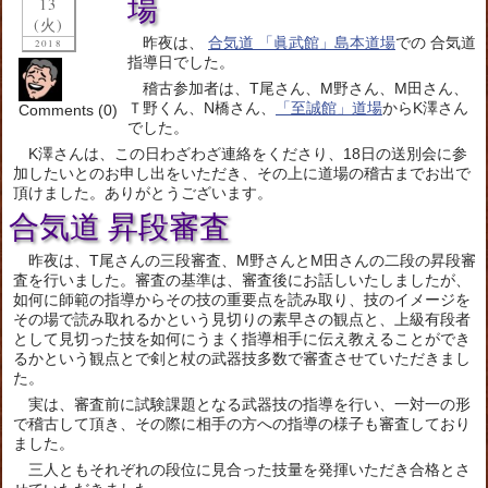
場
13
(火)
昨夜は、
合気道 「眞武館」島本道場
での 合気道
2018
指導日でした。
稽古参加者は、T尾さん、M野さん、M田さん、
Ｔ野くん、N橋さん、
「至誠館」道場
からK澤さん
Comments (0)
でした。
K澤さんは、この日わざわざ連絡をくださり、18日の送別会に参
加したいとのお申し出をいただき、その上に道場の稽古までお出で
頂けました。ありがとうございます。
合気道 昇段審査
昨夜は、T尾さんの三段審査、M野さんとM田さんの二段の昇段審
査を行いました。審査の基準は、審査後にお話しいたしましたが、
如何に師範の指導からその技の重要点を読み取り、技のイメージを
その場で読み取れるかという見切りの素早さの観点と、上級有段者
として見切った技を如何にうまく指導相手に伝え教えることができ
るかという観点とで剣と杖の武器技多数で審査させていただきまし
た。
実は、審査前に試験課題となる武器技の指導を行い、一対一の形
で稽古して頂き、その際に相手の方への指導の様子も審査しており
ました。
三人ともそれぞれの段位に見合った技量を発揮いただき合格とさ