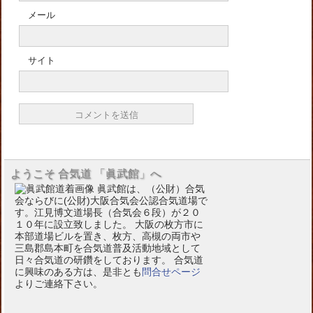
メール
サイト
ようこそ 合気道 「眞武館」へ
眞武館は、（公財）合気
会ならびに(公財)大阪合気会公認合気道場で
す。江見博文道場長（合気会６段）が２０
１０年に設立致しました。 大阪の枚方市に
本部道場ビルを置き、枚方、高槻の両市や
三島郡島本町を合気道普及活動地域として
日々合気道の研鑽をしております。 合気道
に興味のある方は、是非とも
問合せページ
よりご連絡下さい。