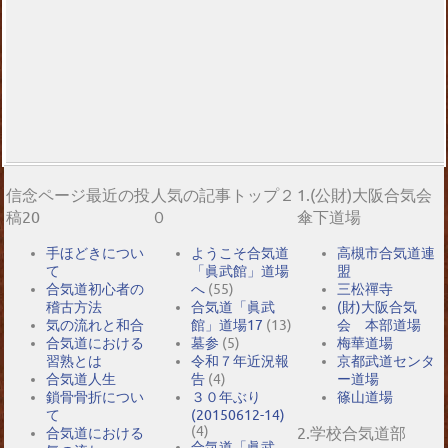
信念ページ最近の投
人気の記事トップ２
1.(公財)大阪合気会
稿20
０
傘下道場
手ほどきについ
ようこそ合気道
高槻市合気道連
て
「眞武館」道場
盟
合気道初心者の
へ
(55)
三松禪寺
稽古方法
合気道「眞武
(財)大阪合気
気の流れと和合
館」道場17
(13)
会 本部道場
合気道における
墓参
(5)
梅華道場
習熟とは
令和７年近況報
京都武道センタ
合気道人生
告
(4)
ー道場
鎖骨骨折につい
３０年ぶり
篠山道場
て
(20150612-14)
(4)
2.学校合気道部
合気道における
合気道「眞武