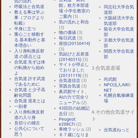
気の流れ
館」枚方本部道
呼吸法と合気道
同志社大学合気
場 小学生教室の
教える事は学ぶ
道部
ご案内
(3)
事（ブログより
大阪経済大学合
気の流れと和合
転載）
気道部
(3)
半身に立つ
龍谷大学合気道
物の価値
(3)
重心ごと移動す
部
毎日武道
(3)
る 基本動作と基
京都大学合気道
座技(20150414)
本理合い
部
(3)
入り身転換反射
関西大学合気道
気結びと反射道
道 の原点とは
部
(20140315)
(3)
合気道 先ずは体
サイトが停止し
の転換から始め
3.合気道道場
ておりました
よ
(20131119)
(3)
合気道 許す武道
尚武館
合気道信念
(3)
であるために
NPO法人AIKI-
実践合気道
(3)
合気道 と少子高
NET
眞武館サイト、
札幌合氣修練道
齢化問題
AIの力で完全リ
場
合気道 道友とは
ニューアル
(2)
一刻者
43回目の結婚記
4.その他合気道サイ
入り身転換反射
念日
(2)
道の入り身
ト
Peugeot
見切りの稽古
e208GTi
(2)
公共心について
車検ラッシュ
(2)
合気道ねっと
思う
６７歳になりま