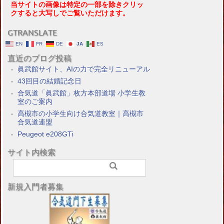
当サイトの画像は特定の一部を除きクリッ
クすると大写しでご覧いただけます。
GTRANSLATE
EN
FR
DE
JA
ES
直近のブログ投稿
眞武館サイト、AIの力で完全リニューアル
43回目の結婚記念日
合気道「眞武館」枚方本部道場 小学生教
室のご案内
高槻市の小学生向け合気道教室｜高槻市
合気道連盟
Peugeot e208GTi
サイト内検索
新規入門者募集