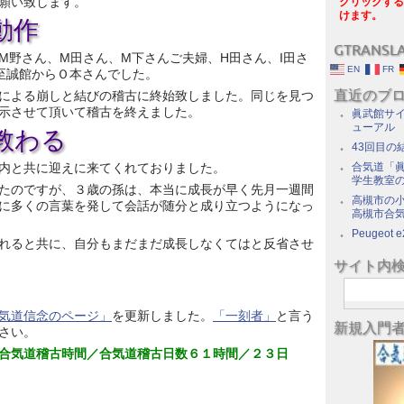
願い致します。
クリックする
けます。
動作
GTRANSL
M野さん、M田さん、M下さんご夫婦、H田さん、I田さ
EN
FR
至誠館からＯ本さんでした。
直近のブ
による崩しと結びの稽古に終始致しました。同じを見つ
示させて頂いて稽古を終えました。
眞武館サイ
ューアル
教わる
43回目の
内と共に迎えに来てくれておりました。
合気道「眞
学生教室
たのですが、３歳の孫は、本当に成長が早く先月一週間
高槻市の
に多くの言葉を発して会話が随分と成り立つようになっ
高槻市合
Peugeot e
れると共に、自分もまだまだ成長しなくてはと反省させ
サイト内
気道信念のページ」
を更新しました。
「一刻者」
と言う
新規入門
さい。
合気道稽古時間／合気道稽古日数６１時間／２３日