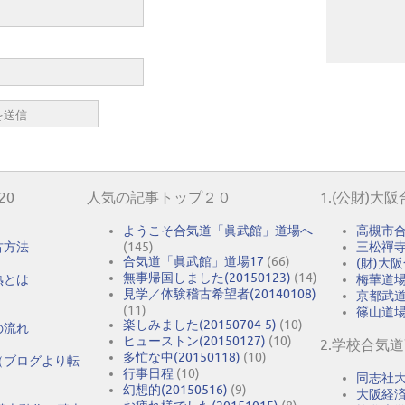
20
人気の記事トップ２０
1.(公財)大
ようこそ合気道「眞武館」道場へ
高槻市
古方法
(145)
三松禪
合気道「眞武館」道場17
(66)
(財)大
無事帰国しました(20150123)
(14)
熟とは
梅華道
見学／体験稽古希望者(20140108)
京都武
(11)
篠山道
楽しみました(20150704-5)
(10)
の流れ
ヒューストン(20150127)
(10)
2.学校合気
多忙な中(20150118)
(10)
（ブログより転
行事日程
(10)
同志社
幻想的(20150516)
(9)
大阪経