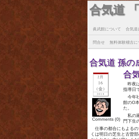
合気道 
眞武館について
合気道
問合せ
無料体験稽古に
合気道 孫の成長
合
2月
16
昨夜
(金)
指導日
2018
今年
館のO
た。
私の
Comments (0)
門下生
仕事の都合にもよるの
くは明日の芝生と古曽部