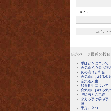
サイト
信念ページ最近の投稿
手ほどきについて
合気道初心者の稽
気の流れと和合
合気道における習
合気道人生
鎖骨骨折について
合気道における気
呼吸法と合気道
教える事は学ぶ事
載）
半身に立つ