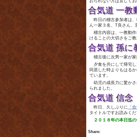
おられない方は宜しくお
合気道 一教
昨日の稽古参加者は、
ん一家３名、T良さん、
稽古内容は、一教動作
けることの大切さをご教
合気道 孫に
稽古後に次男一家が家
夕食を共にして帰宅し
同居した時よりもはるか
ています。
幼児の成長力に驚かさ
られました。
合気道 信念
昨日、久しぶりに
「合
タイトルですお読みくだ
２０１８年の本日迄の
Share: