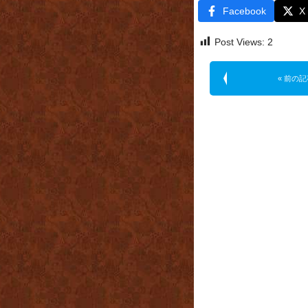
Facebook
X
Post Views:
2
« 前の記