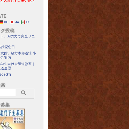
と大写しでご覧いただ
ATE
DE
JA
ES
ログ投稿
ト、AIの力で完全リニ
結婚記念日
武館」枚方本部道場 小
のご案内
小学生向け合気道教室｜
気道連盟
208GTi
検索
者募集