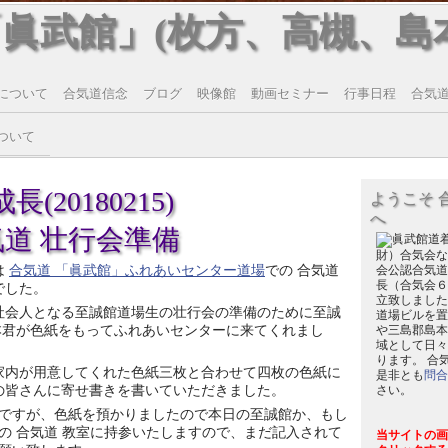
「眞武館」(枚方、高槻、島
について
合気道信念
ブログ
映像館
動画セミナー
行事日程
合気道T
ついて
(20180215)
ようこそ 
へ
気道 壮行会準備
財）合気会な
は
合気道 「眞武館」ふれあいセンター道場
での 合気道
会公認合気道
長（合気会６
でした。
立致しました
社会人となる至誠館道場生の壮行会の準備のために至誠
道場ビルを置
本君が色紙をもってふれあいセンターに来てくれまし
や三島郡島本
域として日々
ります。 合
家内が用意してくれた色紙三枚と合わせて四枚の色紙に
是非とも
問合
の皆さんに寄せ書きを書いていただきました。
さい。
ですが、色紙を預かりましたので本日の至誠館か、もし
の 合気道 教室に持参いたしますので、まだ記入されて
当サイトの画