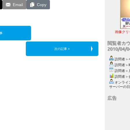
Email
Copy
画像クリ
事
閲覧者カ
2010/04/
次の記事 »
訪問者＞今日
訪問者＞昨日
訪問者＞月別
訪問者＞合計
オンライン数
サーバーの日付 :
広告