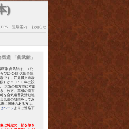
本)
IPS
道場案内
お知らせ
合気道 「眞武館」
眞武館は、（公
らびに(公財)大阪合気
場です。江見博文道場
段）が２０１０年に設
。 大阪の枚方市に本部
き、枚方、高槻の両市
町を合気道普及活動地
合気道の研鑽をしてお
気道に興味のある方は、
せページ
よりご連絡下
像は特定の一部を除き