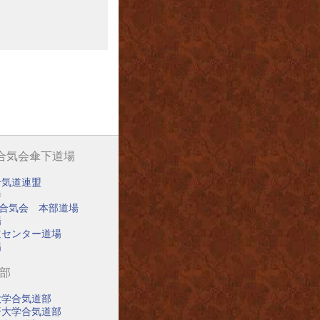
阪合気会傘下道場
合気道連盟
寺
阪合気会 本部道場
場
道センター道場
場
道部
大学合気道部
済大学合気道部