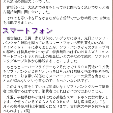
とも渋滞の原因のようでした。
古曽部へは、大急ぎで昼食をとって休む間もなく急いでやっと稽
古開始時間に間に合いました。
それでも寒い中を汗をかきながら古曽部での少数精鋭での 合気道
を堪能できました。
スマートフォン
稽古後は、長男一家と駅前のアルプラザに参り、先日よりソフト
バンクから離脱を図っているスマートフォンの契約替えのために
Ｙ！Ｍｏｂｉｌｅに参りましたが、ソフトバンクからのグループ内
の移転には特典が全くつかず、特典無料のはずのＨＵＡＷＥＩのス
マートフォンも３万円以上の現金払いとの事なので結局、ソフトバ
ンクグループ自体から離脱することにしました。
もともとスーパーフライデーも２月だけで１５００円近い牛丼代
をソフトバンクが負担だという事はそれだけ無駄な携帯使用料を払
わされて、好き嫌い関係なくスーパーフライデーの景品を食さない
と元が取れないという事なので、もったいない話です。
このような事をしていれば間違いなくソフトバンクグループ離脱
者は急増するはずです。消費者はそれほどバカではありません。
来週、事務手数料が無料になる某格安スマートホンに契約替えし
ます。今使っているＹＯＧＡＢＯＯＫのＳＩＭを追加購入しても
月々の携帯使用料は半額近くになります。吉野家の牛丼を何杯も食
べられます。(笑)