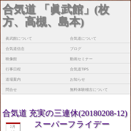
合気道 「眞武館」(枚
方、高槻、島本)
眞武館について
合気道について
合気道信念
ブログ
映像館
動画セミナー
行事日程
合気道TIPS
道場案内
お知らせ
問合せ
無料体験稽古について
合気道 充実の三連休(20180208-12)
スーパーフライデー
2月