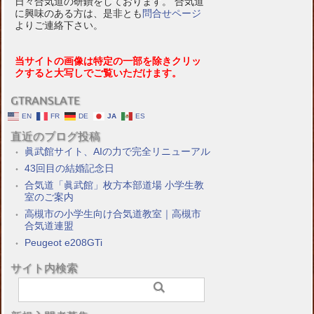
日々合気道の研鑽をしております。 合気道
に興味のある方は、是非とも
問合せページ
よりご連絡下さい。
当サイトの画像は特定の一部を除きクリッ
クすると大写しでご覧いただけます。
GTRANSLATE
EN
FR
DE
JA
ES
直近のブログ投稿
眞武館サイト、AIの力で完全リニューアル
43回目の結婚記念日
合気道「眞武館」枚方本部道場 小学生教
室のご案内
高槻市の小学生向け合気道教室｜高槻市
合気道連盟
Peugeot e208GTi
サイト内検索