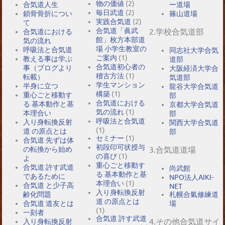
物の価値
(2)
合気道人生
ー道場
毎日武道
(2)
鎖骨骨折につい
篠山道場
実践合気道
(2)
て
合気道「眞武
2.学校合気道部
合気道における
館」枚方本部道
気の流れ
場 小学生教室の
呼吸法と合気道
同志社大学合気
ご案内
(1)
教える事は学ぶ
道部
合気道初心者の
事（ブログより
大阪経済大学合
稽古方法
(1)
転載）
気道部
学生マンション
半身に立つ
龍谷大学合気道
構築
(1)
重心ごと移動す
部
合気道における
る 基本動作と基
京都大学合気道
気の流れ
(1)
本理合い
部
呼吸法と合気道
入り身転換反射
関西大学合気道
(1)
道 の原点とは
部
セミナー
(1)
合気道 先ずは体
初段印可状授与
の転換から始め
3.合気道道場
の喜び
(1)
よ
重心ごと移動す
合気道 許す武道
尚武館
る 基本動作と基
であるために
NPO法人AIKI-
本理合い
(1)
合気道 と少子高
NET
入り身転換反射
札幌合氣修練道
齢化問題
道 の原点とは
場
合気道 道友とは
(1)
一刻者
合気道 許す武道
4.その他合気道サイ
入り身転換反射