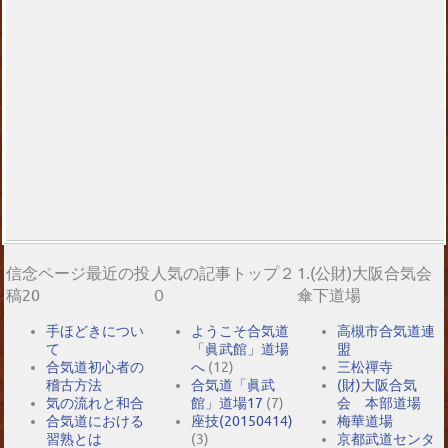
信念ページ最近の投
人気の記事トップ２
1.(公財)大阪合気会
稿20
０
傘下道場
手ほどきについ
ようこそ合気道
高槻市合気道連
て
「眞武館」道場
盟
合気道初心者の
へ
(12)
三松禪寺
稽古方法
合気道「眞武
(財)大阪合気
気の流れと和合
館」道場17
(7)
会 本部道場
合気道における
座技(20150414)
梅華道場
習熟とは
(3)
京都武道センタ