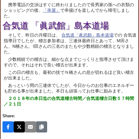
携帯電話の交渉はすぐに終わりましたので長男家の孫への衣類の
ショッピングの後、
「串屋」
で串揚げを楽しんでから帰宅しまし
た。
合気道 「眞武館」島本道場
そして、昨日の月曜日は、
合気道
「眞武館」島本道場
での 合気道
指導日でしたが、稽古参加者は、三連休最終日とあって、M田さ
ん、N橋さん、I田さんの三名のまたもや少数精鋭の稽古となりまし
た。
少数精鋭での稽古は、細かな点までじっくりと指導させて頂けま
すので、それはそれで良い稽古が出来ます。
この日の稽古も、最初の技でＮ橋さんの息が切れるほど良い稽古
が出来ました。
あっという間の三連休でしたが、今日からのお仕事のエネルギー
も貯める事が出来ました。本日も頑張ってお仕事に励みます。
２０１８年の本日迄の合気道稽古時間／合気道稽古日数５７時間
／２１日
Share: