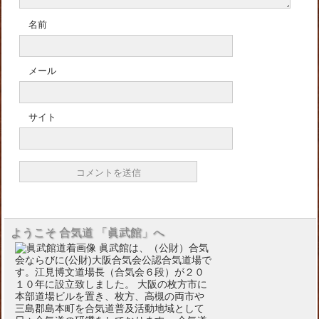
名前
メール
サイト
ようこそ 合気道 「眞武館」へ
眞武館は、（公財）合気
会ならびに(公財)大阪合気会公認合気道場で
す。江見博文道場長（合気会６段）が２０
１０年に設立致しました。 大阪の枚方市に
本部道場ビルを置き、枚方、高槻の両市や
三島郡島本町を合気道普及活動地域として