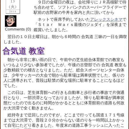
13
９日の金曜日の夜は、会社帰りにＪＲ高槻駅で待
(火)
ち合わせて、ソフトバンクのスーパーフライデーで
2018
駅前の吉野家の牛丼を家内と共に頂いてから
ネットで座席予約しておいた
アレックスシネマ
で
「Ｓｔａｒ Ｗａｒｓ最後のジェダイ」を深夜まで
Comments (0)
鑑賞いたしました。
翌日の１０日土曜日は、朝から６時間の 合気道 三昧の一日を満喫
しました。
合気道 教室
朝から非常に寒い雨の日で、午前中の芝生総合体育館での教室も
いつもより少ない参加者でしたが、午後の古曽部での 合気道 教室も
少数精鋭での稽古となりました。ただ、総合スポーツセンター自体
は、少年サッカーの大会で朝から駐車場は満車状態でした。係りの
人に誘導されて、普段は駐禁の変な場所に駐車することになるほど
でした。
この日は、芝生体育館への行きも自動車と歩行者の事故で片側通
行となり、一部渋滞となっておりましたが、帰りも駐車場が満車状
態だったので出るのに時間がかかるとともに体育館前の道路も何故
か大渋滞で全く動きません。
総持寺まで迂回したのですが、どこまで行っても国道１７１号線
までは大渋滞で、普段２０分かからない道のりを一時間以上かかっ
て自宅にたどり着きました。年度末の道路工事ラッシュに入ったこ