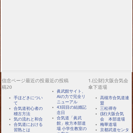
信念ページ最近の投
最近の投稿
1.(公財)大阪合気会
稿20
傘下道場
眞武館サイト、
AIの力で完全リ
手ほどきについ
高槻市合気道連
ニューアル
て
盟
43回目の結婚記
合気道初心者の
三松禪寺
念日
稽古方法
(財)大阪合気
合気道「眞武
気の流れと和合
会 本部道場
館」枚方本部道
合気道における
梅華道場
場 小学生教室の
習熟とは
京都武道センタ