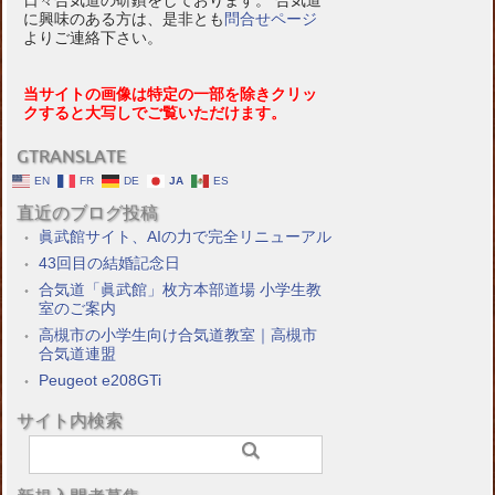
日々合気道の研鑽をしております。 合気道
に興味のある方は、是非とも
問合せページ
よりご連絡下さい。
当サイトの画像は特定の一部を除きクリッ
クすると大写しでご覧いただけます。
GTRANSLATE
EN
FR
DE
JA
ES
直近のブログ投稿
眞武館サイト、AIの力で完全リニューアル
43回目の結婚記念日
合気道「眞武館」枚方本部道場 小学生教
室のご案内
高槻市の小学生向け合気道教室｜高槻市
合気道連盟
Peugeot e208GTi
サイト内検索