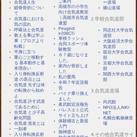
ご案内
合気道人生
ー道場
高槻市の小学生
鎖骨骨折につい
篠山道場
向け合気道教室
て
｜高槻市合気道
2.学校合気道部
合気道における
連盟
気の流れ
Peugeot
呼吸法と合気道
同志社大学合気
e208GTi
教える事は学ぶ
道部
車検ラッシュ
事（ブログより
大阪経済大学合
合同スポーツ体
転載）
気道部
験教室
半身に立つ
龍谷大学合気道
６７歳になりま
重心ごと移動す
部
した。
る 基本動作と基
京都大学合気道
家内が骨折しま
本理合い
部
した
入り身転換反射
関西大学合気道
私の愛馬
道 の原点とは
部
令和７年近況報
合気道 先ずは体
告
の転換から始め
3.合気道道場
バイク乗り換え
よ
ました
合気道 許す武道
尚武館
眞武館近況報告
であるために
NPO法人AIKI-
パレスエミ公式
合気道 と少子高
NET
サイト立ち上げ
札幌合氣修練道
齢化問題
体験稽古と新規
場
合気道 道友とは
入門
一刻者
御神渡り
4.その他合気道サイ
入り身転換反射