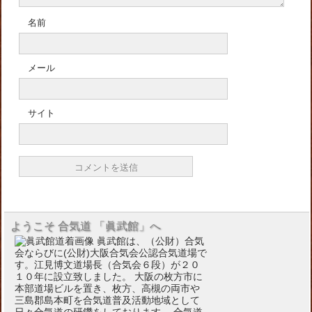
名前
メール
サイト
ようこそ 合気道 「眞武館」へ
眞武館は、（公財）合気
会ならびに(公財)大阪合気会公認合気道場で
す。江見博文道場長（合気会６段）が２０
１０年に設立致しました。 大阪の枚方市に
本部道場ビルを置き、枚方、高槻の両市や
三島郡島本町を合気道普及活動地域として