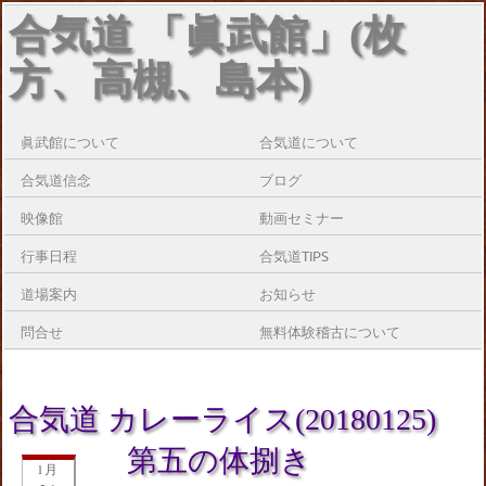
合気道 「眞武館」(枚
方、高槻、島本)
眞武館について
合気道について
合気道信念
ブログ
映像館
動画セミナー
行事日程
合気道TIPS
道場案内
お知らせ
問合せ
無料体験稽古について
合気道 カレーライス(20180125)
第五の体捌き
1月