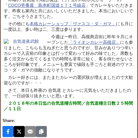
「
COCO
壱番屋 島本町国道１７１号線店
」でカレーをいただきま
す。昨夜も家内と共においしくいただきました。本当においしいで
す。ごちそうさまでした。
その他にも
本格カレーショップ「ヴァスコ・ダ・ガマ」
にも月に
一度以上、多い時は二、三度は参ります。
今週は一昨日、高槻商店街に昨年９月にオ
ープンした
「ライオンカレー高槻店」
にも参
りました。こちらも玉ねぎだと思うのですが、甘みがありつつ辛い
カレーで入店前の印象とは打って変わって好みの味でした。席数も
多く注文から出てくるまでの時間も非常に短く、客を待たせないと
ころが好印象です。メニューも豊富で値段も手ごろと前述のヴァス
コ・ダ・ガマの強敵になりそうです。
カレー好きには、またまたカレーの選択肢が増えましたので大歓
迎なのですが・・・
さて、本日も昨夜の 合気道 とカレーに元気をいただきましたの
で、一日頑張り抜きたいと思います。
２０１８年の本日迄の合気道稽古時間／合気道稽古日数２５時間
／１１日
Share: