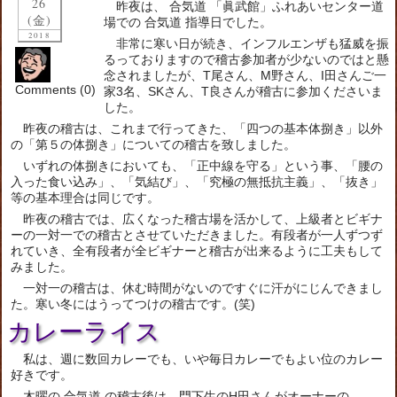
26
昨夜は、 合気道 「眞武館」ふれあいセンター道
(金)
場での 合気道 指導日でした。
2018
非常に寒い日が続き、インフルエンザも猛威を振
るっておりますので稽古参加者が少ないのではと懸
念されましたが、T尾さん、M野さん、I田さんご一
Comments (0)
家3名、SKさん、T良さんが稽古に参加くださいま
した。
昨夜の稽古は、これまで行ってきた、「四つの基本体捌き」以外
の「第５の体捌き」についての稽古を致しました。
いずれの体捌きにおいても、「正中線を守る」という事、「腰の
入った食い込み」、「気結び」、「究極の無抵抗主義」、「抜き」
等の基本理合は同じです。
昨夜の稽古では、広くなった稽古場を活かして、上級者とビギナ
ーの一対一での稽古とさせていただきました。有段者が一人ずつず
れていき、全有段者が全ビギナーと稽古が出来るように工夫もして
みました。
一対一の稽古は、休む時間がないのですぐに汗がにじんできまし
た。寒い冬にはうってつけの稽古です。(笑)
カレーライス
私は、週に数回カレーでも、いや毎日カレーでもよい位のカレー
好きです。
木曜の 合気道 の稽古後は、門下生のH田さんがオーナーの