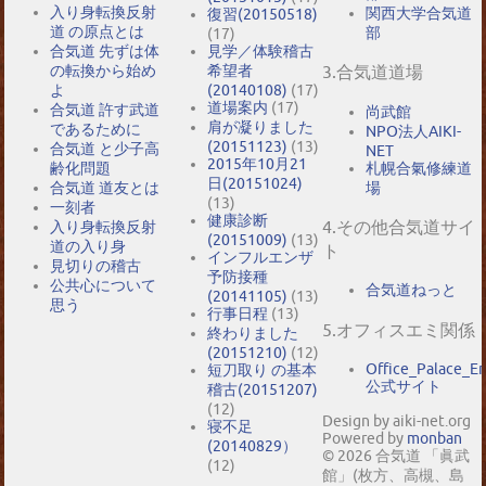
入り身転換反射
関西大学合気道
復習(20150518)
道 の原点とは
部
(17)
合気道 先ずは体
見学／体験稽古
の転換から始め
希望者
3.合気道道場
よ
(20140108)
(17)
道場案内
(17)
合気道 許す武道
尚武館
肩が凝りました
であるために
NPO法人AIKI-
(20151123)
(13)
合気道 と少子高
NET
2015年10月21
札幌合氣修練道
齢化問題
日(20151024)
場
合気道 道友とは
(13)
一刻者
健康診断
4.その他合気道サイ
入り身転換反射
(20151009)
(13)
道の入り身
ト
インフルエンザ
見切りの稽古
予防接種
公共心について
合気道ねっと
(20141105)
(13)
思う
行事日程
(13)
5.オフィスエミ関係
終わりました
(20151210)
(12)
Office_Palace_E
短刀取り の基本
公式サイト
稽古(20151207)
(12)
Design by aiki-net.org
寝不足
Powered by
monban
(20140829）
© 2026 合気道 「眞武
(12)
館」(枚方、高槻、島