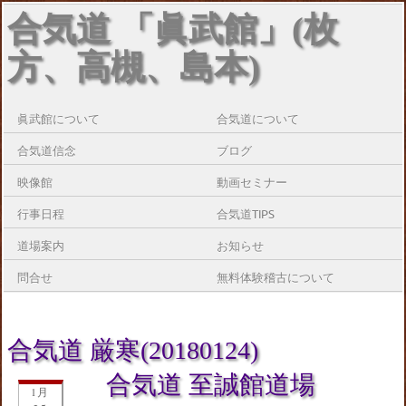
合気道 「眞武館」(枚
方、高槻、島本)
眞武館について
合気道について
合気道信念
ブログ
映像館
動画セミナー
行事日程
合気道TIPS
道場案内
お知らせ
問合せ
無料体験稽古について
合気道 厳寒(20180124)
合気道 至誠館道場
1月