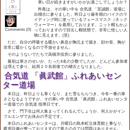
25
寒い日が続きますがいかがお過ごしでしょうか？
(木)
昨夜は、その寒い中を 合気道 「至誠館」道場に
2018
出稽古に参りました。昨日より厳冬期のバイクのラ
イディング時に使っているフェースマスク（ネック
ウォーマー）を着用しております。ニット帽もかぶ
Comments (0)
っておりますので目出し帽状態で、非常に怪しい人
物に見えます。(笑)
ただ、自分の呼吸する暖かい鼻息が胸元まで届き、顔や首、胸が
非常に暖かくなるので手放せません。
そのようないでたちで高槻市役所に参りました。
最初は寒さのせいか、たった4名の少数でしたが、どんどん参加者
は増えて参り、結局２０名前後での稽古となりました。
合気道 「眞武館」ふれあいセン
ター道場
本日は、昨日よりも寒くなり、また雪もちらつき、今冬一番の寒
さとなるようですが、その寒い中 合気道 「眞武館」ふれあいセンタ
ー道場での 合気道 指導日です。
さて、門下生は何人集まってくれるんでしょうか、何人かがイン
フルエンザでお休みの予定です。
本日のふれあいセンターは、月曜日の島本町立体育館と事なり、
暖房設備が整っておりますので寒さの点では問題はありません。