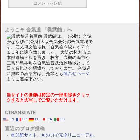
ようこそ 合気道 「眞武館」へ
眞武館は、（公財）合気
会ならびに(公財)大阪合気会公認合気道場で
す。江見博文道場長（合気会６段）が２０
１０年に設立致しました。 大阪の枚方市に
本部道場ビルを置き、枚方、高槻の両市や
三島郡島本町を合気道普及活動地域として
日々合気道の研鑽をしております。 合気道
に興味のある方は、是非とも
問合せページ
よりご連絡下さい。
当サイトの画像は特定の一部を除きクリッ
クすると大写しでご覧いただけます。
GTRANSLATE
EN
FR
DE
JA
ES
直近のブログ投稿
眞武館サイト、AIの力で完全リニューアル