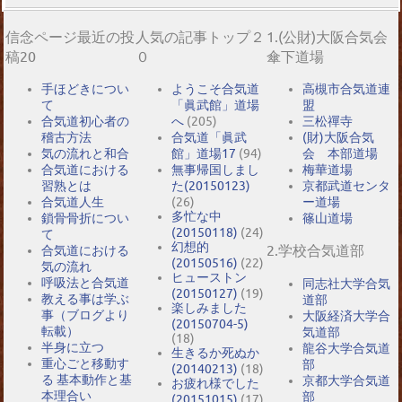
信念ページ最近の投
人気の記事トップ２
1.(公財)大阪合気会
稿20
０
傘下道場
手ほどきについ
ようこそ合気道
高槻市合気道連
て
「眞武館」道場
盟
合気道初心者の
へ
(205)
三松禪寺
稽古方法
合気道「眞武
(財)大阪合気
気の流れと和合
館」道場17
(94)
会 本部道場
合気道における
無事帰国しまし
梅華道場
習熟とは
た(20150123)
京都武道センタ
合気道人生
(26)
ー道場
多忙な中
鎖骨骨折につい
篠山道場
(20150118)
(24)
て
幻想的
2.学校合気道部
合気道における
(20150516)
(22)
気の流れ
ヒューストン
呼吸法と合気道
同志社大学合気
(20150127)
(19)
教える事は学ぶ
道部
楽しみました
事（ブログより
大阪経済大学合
(20150704-5)
転載）
気道部
(18)
半身に立つ
龍谷大学合気道
生きるか死ぬか
重心ごと移動す
部
(20140213)
(18)
る 基本動作と基
京都大学合気道
お疲れ様でした
本理合い
部
(20151015)
(17)