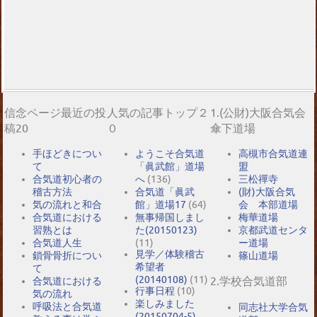
信念ページ最近の投
人気の記事トップ２
1.(公財)大阪合気会
稿20
０
傘下道場
手ほどきについ
ようこそ合気道
高槻市合気道連
て
「眞武館」道場
盟
合気道初心者の
へ
(136)
三松禪寺
稽古方法
合気道「眞武
(財)大阪合気
気の流れと和合
館」道場17
(64)
会 本部道場
合気道における
無事帰国しまし
梅華道場
習熟とは
た(20150123)
京都武道センタ
合気道人生
(11)
ー道場
見学／体験稽古
鎖骨骨折につい
篠山道場
希望者
て
(20140108)
(11)
2.学校合気道部
合気道における
行事日程
(10)
気の流れ
楽しみました
呼吸法と合気道
同志社大学合気
(20150704-5)