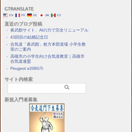
GTRANSLATE
EN
FR
DE
JA
ES
直近のブログ投稿
眞武館サイト、AIの力で完全リニューアル
43回目の結婚記念日
合気道「眞武館」枚方本部道場 小学生教
室のご案内
高槻市の小学生向け合気道教室｜高槻市
合気道連盟
Peugeot e208GTi
サイト内検索
新規入門者募集