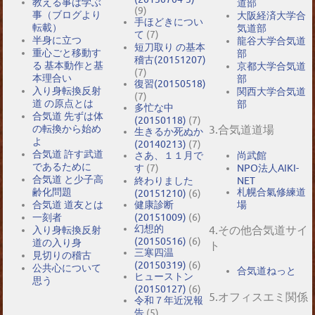
教える事は学ぶ
道部
(9)
事（ブログより
大阪経済大学合
手ほどきについ
転載）
気道部
て
(7)
半身に立つ
龍谷大学合気道
短刀取り の基本
重心ごと移動す
部
稽古(20151207)
る 基本動作と基
京都大学合気道
(7)
本理合い
部
復習(20150518)
入り身転換反射
関西大学合気道
(7)
道 の原点とは
部
多忙な中
合気道 先ずは体
(20150118)
(7)
の転換から始め
3.合気道道場
生きるか死ぬか
よ
(20140213)
(7)
合気道 許す武道
尚武館
さあ、１１月で
であるために
NPO法人AIKI-
す
(7)
合気道 と少子高
NET
終わりました
札幌合氣修練道
齢化問題
(20151210)
(6)
場
合気道 道友とは
健康診断
一刻者
(20151009)
(6)
幻想的
4.その他合気道サイ
入り身転換反射
(20150516)
(6)
道の入り身
ト
三寒四温
見切りの稽古
(20150319)
(6)
公共心について
合気道ねっと
ヒューストン
思う
(20150127)
(6)
5.オフィスエミ関係
令和７年近況報
告
(5)