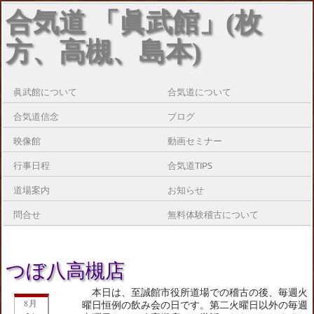
合気道 「眞武館」(枚
方、高槻、島本)
眞武館について
合気道について
合気道信念
ブログ
映像館
動画セミナー
行事日程
合気道TIPS
道場案内
お知らせ
問合せ
無料体験稽古について
つぼ八高槻店
本日は、至誠館市役所道場での稽古の後、毎週火
8月
曜日恒例の飲み会の日です。第二火曜日以外の毎週