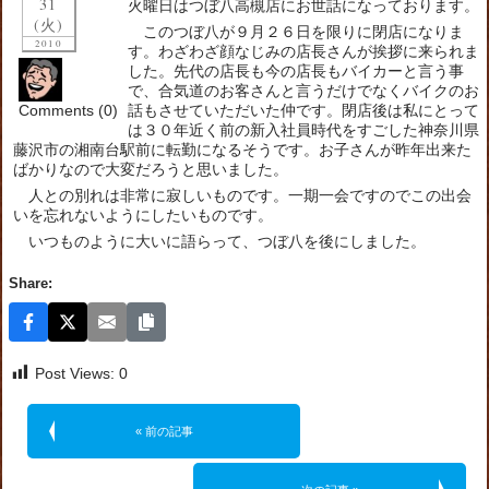
31
火曜日はつぼ八高槻店にお世話になっております。
(火)
このつぼ八が９月２６日を限りに閉店になりま
2010
す。わざわざ顔なじみの店長さんが挨拶に来られま
した。先代の店長も今の店長もバイカーと言う事
で、合気道のお客さんと言うだけでなくバイクのお
Comments (0)
話もさせていただいた仲です。閉店後は私にとって
は３０年近く前の新入社員時代をすごした神奈川県
藤沢市の湘南台駅前に転勤になるそうです。お子さんが昨年出来た
ばかりなので大変だろうと思いました。
人との別れは非常に寂しいものです。一期一会ですのでこの出会
いを忘れないようにしたいものです。
いつものように大いに語らって、つぼ八を後にしました。
Share:
Post Views:
0
« 前の記事