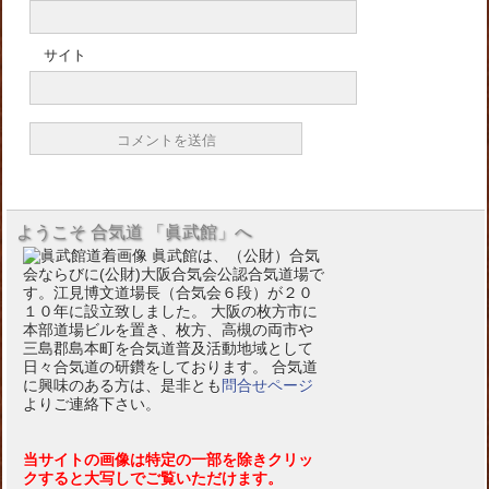
サイト
ようこそ 合気道 「眞武館」へ
眞武館は、（公財）合気
会ならびに(公財)大阪合気会公認合気道場で
す。江見博文道場長（合気会６段）が２０
１０年に設立致しました。 大阪の枚方市に
本部道場ビルを置き、枚方、高槻の両市や
三島郡島本町を合気道普及活動地域として
日々合気道の研鑽をしております。 合気道
に興味のある方は、是非とも
問合せページ
よりご連絡下さい。
当サイトの画像は特定の一部を除きクリッ
クすると大写しでご覧いただけます。