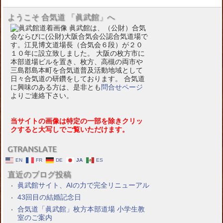
ようこそ 合気道 「眞武館」へ
眞武館は、（公財）合気
会ならびに(公財)大阪合気会公認合気道場で
す。江見博文道場長（合気会６段）が２０
１０年に設立致しました。 大阪の枚方市に
本部道場ビルを置き、枚方、高槻の両市や
三島郡島本町を合気道普及活動地域として
日々合気道の研鑽をしております。 合気道
に興味のある方は、是非とも
問合せページ
よりご連絡下さい。
当サイトの画像は特定の一部を除きクリッ
クすると大写しでご覧いただけます。
GTRANSLATE
EN
FR
DE
JA
ES
直近のブログ投稿
眞武館サイト、AIの力で完全リニューアル
43回目の結婚記念日
合気道「眞武館」枚方本部道場 小学生教
室のご案内