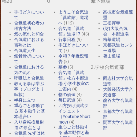
稿20
０
傘下道場
手ほどきについ
ようこそ合気道
高槻市合気道連
て
「眞武館」道場
盟
合気道初心者の
へ
(115)
三松禪寺
稽古方法
合気道「眞武
(財)大阪合気
気の流れと和合
館」道場17
(46)
会 本部道場
合気道における
行事日程
(9)
梅華道場
習熟とは
手ほどきについ
京都武道センタ
合気道人生
て
(7)
ー道場
鎖骨骨折につい
令和７年近況報
篠山道場
て
告
(5)
2.学校合気道部
合気道における
墓参
(5)
気の流れ
合気道「眞武
呼吸法と合気道
館」枚方本部道
同志社大学合気
教える事は学ぶ
場 小学生教室の
道部
事（ブログより
ご案内
(4)
大阪経済大学合
転載）
物の価値
(4)
気道部
半身に立つ
毎日武道
(4)
龍谷大学合気道
重心ごと移動す
四方投げ演武ダ
部
る 基本動作と基
イジェスト
京都大学合気道
本理合い
（Youtube Short
部
入り身転換反射
mov)
(4)
関西大学合気道
重心ごと移動す
道 の原点とは
部
る 基本動作と基
合気道 先ずは体