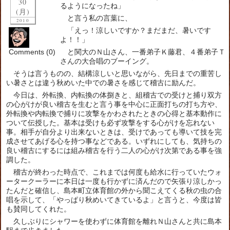
30
るようになったね」
(月)
と言う私の言葉に、
2010
「えっ！涼しいですか？まだまだ、暑いです
よ！！」
Comments (0)
と関大のＮ山さん、一番弟子Ｋ藤君、４番弟子Ｔ
さんの大合唱のブーイング。
そうは言うものの、結構涼しいと思いながら、先日までの重苦し
い暑さとは違う秋めいた中での暑さを感じて稽古に励んだ。
今日は、外転換、内転換の体捌きと、組稽古での受けと捕り双方
の心がけが良い稽古を生むと言う事を中心に正面打ちの打ち方や、
外転換や内転換で捕りに攻撃をかわされたときの心得と基本動作に
ついて伝授した。基本は受けも必ず攻撃をする心がけを忘れない
事。相手が自分より出来ないときは、受けであっても導いて技を完
成させてあげる心を持つ事などである。いずれにしても、気持ちの
良い稽古にするには組み稽古を行う二人の心がけ次第である事を強
調した。
稽古が終わった時点で、これまでは何度も給水に行っていたウォ
ータークーラーに本日は一度も行かずに済んだので矢張り涼しかっ
たんだと確信し、島本町立体育館の外から聞こえてくる秋の虫の合
唱を示して、「やっぱり秋めいてきているよ」と言うと、今度は皆
も賛同してくれた。
久しぶりにシャワーを使わずに体育館を離れＮ山さんと共に島本