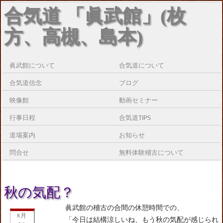
合気道 「眞武館」(枚
方、高槻、島本)
眞武館について
合気道について
合気道信念
ブログ
映像館
動画セミナー
行事日程
合気道TIPS
道場案内
お知らせ
問合せ
無料体験稽古について
秋の気配？
眞武館の稽古の合間の休憩時間での、
8月
「今日は結構涼しいね、もう秋の気配が感じられ