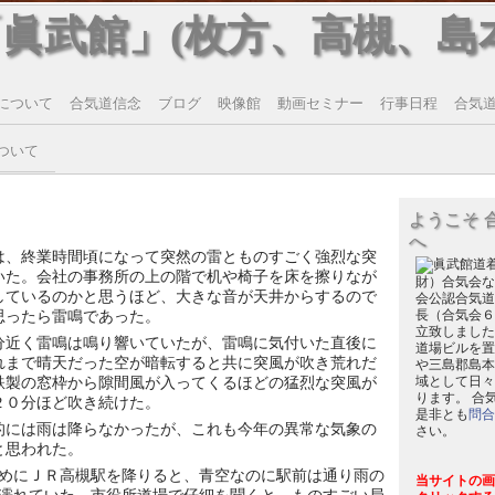
「眞武館」(枚方、高槻、島
について
合気道信念
ブログ
映像館
動画セミナー
行事日程
合気道T
ついて
ようこそ 
へ
は、終業時間頃になって突然の雷とものすごく強烈な突
いた。会社の事務所の上の階で机や椅子を床を擦りなが
財）合気会な
しているのかと思うほど、大きな音が天井からするので
会公認合気道
思ったら雷鳴であった。
長（合気会６
立致しました
分近く雷鳴は鳴り響いていたが、雷鳴に気付いた直後に
道場ビルを置
れまで晴天だった空が暗転すると共に突風が吹き荒れだ
や三島郡島本
鉄製の窓枠から隙間風が入ってくるほどの猛烈な突風が
域として日々
ります。 合
２０分ほど吹き続けた。
是非とも
問合
的には雨は降らなかったが、これも今年の異常な気象の
さい。
と思われた。
めにＪＲ高槻駅を降りると、青空なのに駅前は通り雨の
当サイトの画