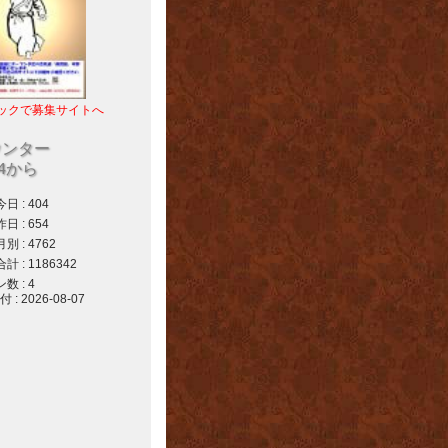
ックで募集サイトへ
ウンター
04から
 : 404
 : 654
 : 4762
 : 1186342
 : 4
 2026-08-07