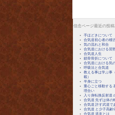
信念ページ最近の投稿
手ほどきについて
合気道初心者の稽
気の流れと和合
合気道における習
合気道人生
鎖骨骨折について
合気道における気
呼吸法と合気道
教える事は学ぶ事
載）
半身に立つ
重心ごと移動する 
理合い
入り身転換反射道 
合気道 先ずは体の
合気道 許す武道で
合気道 と少子高齢
合気道 道友とは