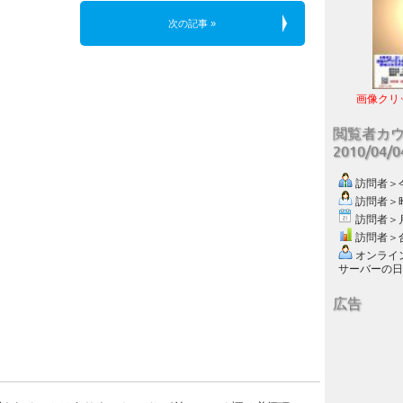
次の記事 »
画像クリ
閲覧者カ
2010/04/
訪問者＞今日
訪問者＞昨日
訪問者＞月別
訪問者＞合計
オンライン数
サーバーの日付 :
広告