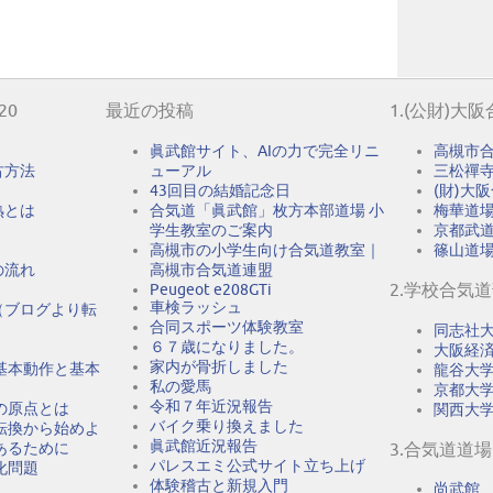
20
最近の投稿
1.(公財)大
眞武館サイト、AIの力で完全リニ
高槻市
古方法
ューアル
三松禪
43回目の結婚記念日
(財)大
熟とは
合気道「眞武館」枚方本部道場 小
梅華道
学生教室のご案内
京都武
高槻市の小学生向け合気道教室｜
篠山道
の流れ
高槻市合気道連盟
2.学校合気
Peugeot e208GTi
車検ラッシュ
（ブログより転
合同スポーツ体験教室
同志社
６７歳になりました。
大阪経
家内が骨折しました
基本動作と基本
龍谷大
私の愛馬
京都大
令和７年近況報告
の原点とは
関西大
バイク乗り換えました
転換から始めよ
眞武館近況報告
あるために
3.合気道道場
パレスエミ公式サイト立ち上げ
化問題
体験稽古と新規入門
尚武館