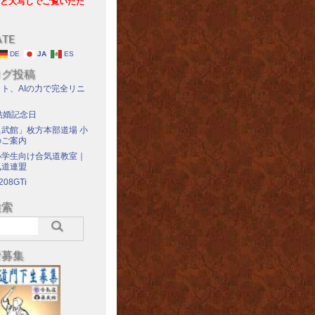
と大写しでご覧いただ
ATE
DE
JA
ES
ログ投稿
ト、AIの力で完全リニ
結婚記念日
武館」枚方本部道場 小
のご案内
小学生向け合気道教室｜
気道連盟
208GTi
検索
者募集