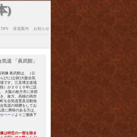
本)
IPS
道場案内
お知らせ
合気道 「眞武館」
眞武館は、（公
らびに(公財)大阪合気
場です。江見博文道場
段）が２０１０年に設
。 大阪の枚方市に本部
き、枚方、高槻の両市
町を合気道普及活動地
合気道の研鑽をしてお
気道に興味のある方は、
せページ
よりご連絡下
像は特定の一部を除き