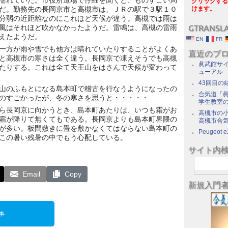
濡れていた。市役所道場で仔細を聞くと、ものすごい局
クリックする
だ。勤務先の長岡京市と高槻市は、ＪＲの駅で３駅１０
けます。
分弱の近距離なのにこれほど天候が違う。高槻では雨は
風はそれほど吹かなかったようだ。雷鳴は、高槻の雷雨
GTRANSL
えたようだ。
EN
FR
一方が雨や雪でも他方は晴れていたりすることがよくあ
直近のブ
と高槻市の寒さは全く違う。長岡京で凍えそうでも高槻
眞武館サイ
たりする。これは全て天王山をはさんで天候が変わって
ューアル
43回目の
山のふもとになる島本町で稽古を行なうようになったの
合気道「眞
のすごかったが、冬の寒さを思うと・・・・・
学生教室
ら長岡京に向かうとき、島本町あたりは、いつも霜がお
高槻市の
霜が降りて無くてもである。長岡京よりも島本町界隈の
高槻市合
が多い。板間敷きに畳を敷かなくてはならない島本町の
Peugeot e
この暑い残暑の中でもう心配している。
サイト内
Email
Copy
新規入門
事