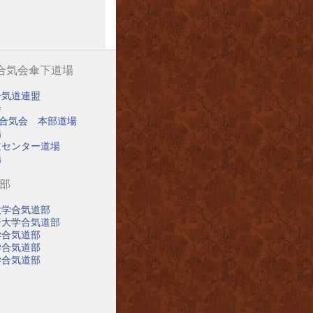
阪合気会傘下道場
合気道連盟
寺
阪合気会 本部道場
場
道センター道場
場
道部
大学合気道部
済大学合気道部
学合気道部
学合気道部
学合気道部