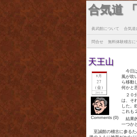
合気道 
眞武館について
合気道
問合せ
無料体験稽古に
天王山
今日
8月
風が吹
27
ら移動
(金)
何かと
2010
２０
は、そ
した。
これも
Comments (0)
結果
一つか
至誠館の稽古に参るた