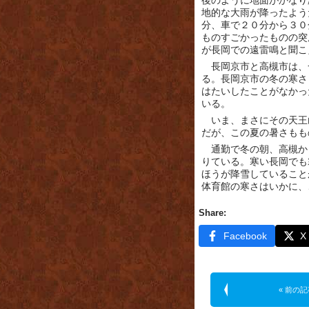
後のように地面がかなり
地的な大雨が降ったよう
分、車で２０分から３０
ものすごかったものの突
が長岡での遠雷鳴と聞こ
長岡京市と高槻市は、
る。長岡京市の冬の寒さ
はたいしたことがなかっ
いる。
いま、まさにその天王
だが、この夏の暑さもも
通勤で冬の朝、高槻か
りている。寒い長岡でも
ほうが降雪していること
体育館の寒さはいかに、
Share:
Facebook
X
« 前の記