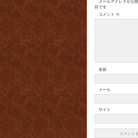
メールアドレスが公
目です
コメント
※
名前
メール
サイト