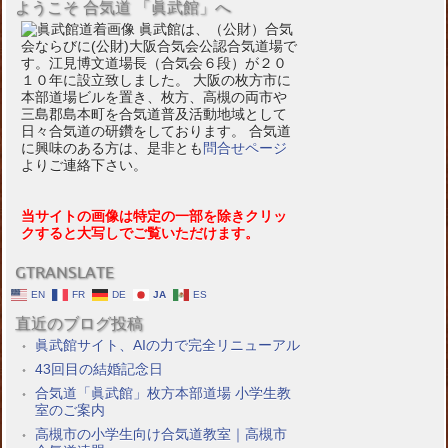
ようこそ 合気道 「眞武館」へ
眞武館は、（公財）合気
会ならびに(公財)大阪合気会公認合気道場で
す。江見博文道場長（合気会６段）が２０
１０年に設立致しました。 大阪の枚方市に
本部道場ビルを置き、枚方、高槻の両市や
三島郡島本町を合気道普及活動地域として
日々合気道の研鑽をしております。 合気道
に興味のある方は、是非とも
問合せページ
よりご連絡下さい。
当サイトの画像は特定の一部を除きクリッ
クすると大写しでご覧いただけます。
GTRANSLATE
EN
FR
DE
JA
ES
直近のブログ投稿
眞武館サイト、AIの力で完全リニューアル
43回目の結婚記念日
合気道「眞武館」枚方本部道場 小学生教
室のご案内
高槻市の小学生向け合気道教室｜高槻市