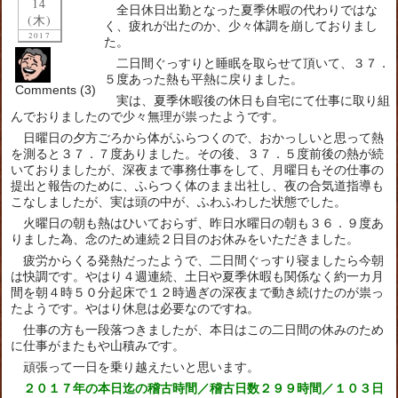
14
全日休日出勤となった夏季休暇の代わりではな
(木)
く、疲れが出たのか、少々体調を崩しておりまし
2017
た。
二日間ぐっすりと睡眠を取らせて頂いて、３７．
５度あった熱も平熱に戻りました。
Comments (3)
実は、夏季休暇後の休日も自宅にて仕事に取り組
んでおりましたので少々無理が祟ったようです。
日曜日の夕方ごろから体がふらつくので、おかっしいと思って熱
を測ると３７．７度ありました。その後、３７．５度前後の熱が続
いておりましたが、深夜まで事務仕事をして、月曜日もその仕事の
提出と報告のために、ふらつく体のまま出社し、夜の合気道指導も
こなしましたが、実は頭の中が、ふわふわした状態でした。
火曜日の朝も熱はひいておらず、昨日水曜日の朝も３６．９度あ
りました為、念のため連続２日目のお休みをいただきました。
疲労からくる発熱だったようで、二日間ぐっすり寝ましたら今朝
は快調です。やはり４週連続、土日や夏季休暇も関係なく約一カ月
間を朝４時５０分起床で１２時過ぎの深夜まで動き続けたのが祟っ
たようです。やはり休息は必要なのですね。
仕事の方も一段落つきましたが、本日はこの二日間の休みのため
に仕事がまたもや山積みです。
頑張って一日を乗り越えたいと思います。
２０１７年の本日迄の稽古時間／稽古日数２９９時間／１０３日