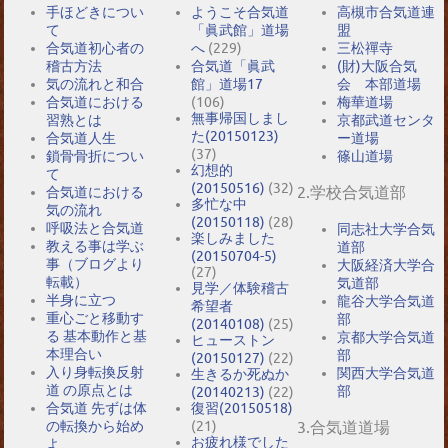
手ほどきについ
ようこそ合気道
高槻市合気道連
て
「眞武館」道場
盟
合気道初心者の
へ
(229)
三松禪寺
稽古方法
合気道「眞武
(財)大阪合気
気の流れと和合
館」道場17
会 本部道場
合気道における
(106)
梅華道場
無事帰国しまし
習熟とは
京都武道センタ
た(20150123)
合気道人生
ー道場
(37)
鎖骨骨折につい
篠山道場
幻想的
て
(20150516)
(32)
2.学校合気道部
合気道における
多忙な中
気の流れ
(20150118)
(28)
呼吸法と合気道
同志社大学合気
楽しみました
教える事は学ぶ
道部
(20150704-5)
事（ブログより
大阪経済大学合
(27)
転載）
気道部
見学／体験稽古
半身に立つ
龍谷大学合気道
希望者
重心ごと移動す
部
(20140108)
(25)
る 基本動作と基
京都大学合気道
ヒューストン
本理合い
部
(20150127)
(22)
入り身転換反射
関西大学合気道
生きるか死ぬか
道 の原点とは
部
(20140213)
(22)
合気道 先ずは体
復習(20150518)
の転換から始め
(21)
3.合気道道場
お疲れ様でした
よ