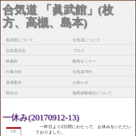
合気道 「眞武館」(枚
方、高槻、島本)
眞武館について
合気道について
合気道信念
ブログ
映像館
動画セミナー
行事日程
合気道TIPS
道場案内
お知らせ
問合せ
無料体験稽古について
一休み(20170912-13)
一昨日より2日間にわたって、お休みをいただい
9月
ておりました。