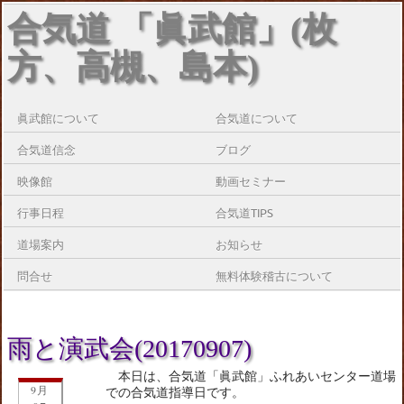
合気道 「眞武館」(枚
方、高槻、島本)
眞武館について
合気道について
合気道信念
ブログ
映像館
動画セミナー
行事日程
合気道TIPS
道場案内
お知らせ
問合せ
無料体験稽古について
雨と演武会(20170907)
本日は、合気道「眞武館」ふれあいセンター道場
9月
での合気道指導日です。