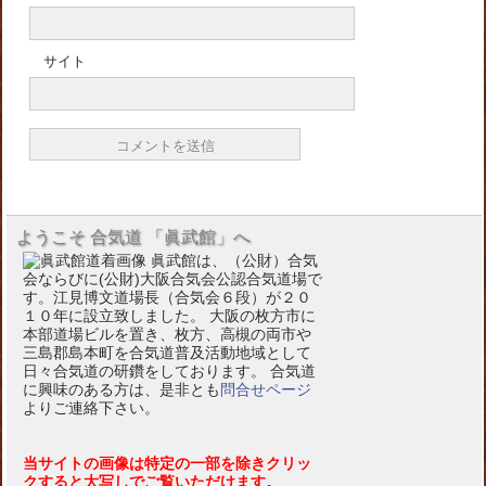
サイト
ようこそ 合気道 「眞武館」へ
眞武館は、（公財）合気
会ならびに(公財)大阪合気会公認合気道場で
す。江見博文道場長（合気会６段）が２０
１０年に設立致しました。 大阪の枚方市に
本部道場ビルを置き、枚方、高槻の両市や
三島郡島本町を合気道普及活動地域として
日々合気道の研鑽をしております。 合気道
に興味のある方は、是非とも
問合せページ
よりご連絡下さい。
当サイトの画像は特定の一部を除きクリッ
クすると大写しでご覧いただけます。