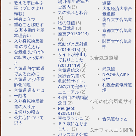
場 小学生教室の
教える事は学ぶ
道部
ご案内
(3)
事（ブログより
大阪経済大学合
気の流れと和合
転載）
気道部
(3)
半身に立つ
龍谷大学合気道
物の価値
(3)
重心ごと移動す
部
毎日武道
(3)
る 基本動作と基
京都大学合気道
座技(20150414)
本理合い
部
(3)
入り身転換反射
関西大学合気道
気結びと反射道
道 の原点とは
部
(20140315)
(3)
合気道 先ずは体
サイトが停止し
の転換から始め
3.合気道道場
ておりました
よ
(20131119)
(3)
合気道 許す武道
尚武館
合気道信念
(3)
であるために
NPO法人AIKI-
実践合気道
(3)
合気道 と少子高
NET
眞武館サイト、
札幌合氣修練道
齢化問題
AIの力で完全リ
場
合気道 道友とは
ニューアル
(2)
一刻者
43回目の結婚記
4.その他合気道サイ
入り身転換反射
念日
(2)
道の入り身
ト
Peugeot
見切りの稽古
e208GTi
(2)
公共心について
車検ラッシュ
(2)
合気道ねっと
思う
６７歳になりま
した。
(2)
5.オフィスエミ関係
パレスエミ公式