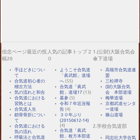
信念ページ最近の投
人気の記事トップ２
1.(公財)大阪合気会
稿20
０
傘下道場
手ほどきについ
ようこそ合気道
高槻市合気道連
て
「眞武館」道場
盟
合気道初心者の
へ
(55)
三松禪寺
稽古方法
合気道「眞武
(財)大阪合気
気の流れと和合
館」道場17
(13)
会 本部道場
合気道における
墓参
(5)
梅華道場
習熟とは
令和７年近況報
京都武道センタ
合気道人生
告
(4)
ー道場
鎖骨骨折につい
３０年ぶり
篠山道場
て
(20150612-14)
(4)
2.学校合気道部
合気道における
合気道「眞武
気の流れ
館」枚方本部道
呼吸法と合気道
同志社大学合気