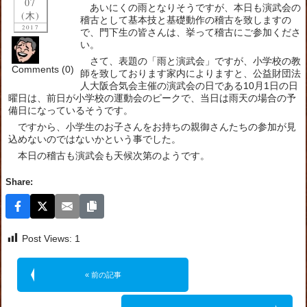
07
あいにくの雨となりそうですが、本日も演武会の
(木)
稽古として基本技と基礎動作の稽古を致しますの
2017
で、門下生の皆さんは、挙って稽古にご参加くださ
い。
さて、表題の「雨と演武会」ですが、小学校の教
Comments (0)
師を致しております家内によりますと、公益財団法
人大阪合気会主催の演武会の日である10月1日の日
曜日は、前日が小学校の運動会のピークで、当日は雨天の場合の予
備日になっているそうです。
ですから、小学生のお子さんをお持ちの親御さんたちの参加が見
込めないのではないかという事でした。
本日の稽古も演武会も天候次第のようです。
Share:
Post Views:
1
« 前の記事