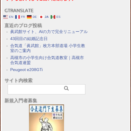
GTRANSLATE
EN
FR
DE
JA
ES
直近のブログ投稿
眞武館サイト、AIの力で完全リニューアル
43回目の結婚記念日
合気道「眞武館」枚方本部道場 小学生教
室のご案内
高槻市の小学生向け合気道教室｜高槻市
合気道連盟
Peugeot e208GTi
サイト内検索
新規入門者募集