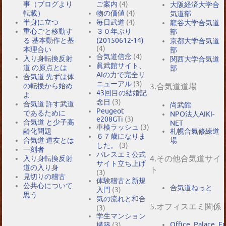
事（ブログより
ご案内
(4)
大阪経済大学合
転載）
物の価値
(4)
気道部
半身に立つ
毎日武道
(4)
龍谷大学合気道
重心ごと移動す
３０年ぶり
部
る 基本動作と基
(20150612-14)
京都大学合気道
(4)
本理合い
部
合気道信念
(4)
入り身転換反射
関西大学合気道
眞武館サイト、
道 の原点とは
部
AIの力で完全リ
合気道 先ずは体
ニューアル
(3)
の転換から始め
3.合気道道場
43回目の結婚記
よ
念日
(3)
合気道 許す武道
尚武館
Peugeot
であるために
NPO法人AIKI-
e208GTi
(3)
合気道 と少子高
NET
車検ラッシュ
(3)
札幌合氣修練道
齢化問題
６７歳になりま
場
合気道 道友とは
した。
(3)
一刻者
パレスエミ公式
4.その他合気道サイ
入り身転換反射
サイト立ち上げ
道の入り身
ト
(3)
見切りの稽古
体験稽古と新規
公共心について
合気道ねっと
入門
(3)
思う
気の流れと和合
5.オフィスエミ関係
(3)
学生マンション
Office_Palace_E
構築
(3)