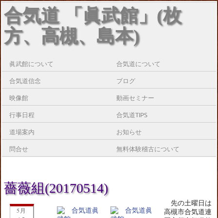
合気道 「眞武館」(枚
方、高槻、島本)
眞武館について
合気道について
合気道信念
ブログ
映像館
動画セミナー
行事日程
合気道TIPS
道場案内
お知らせ
問合せ
無料体験稽古について
薔薇組(20170514)
先の土曜日は
5月
高槻市合気道連