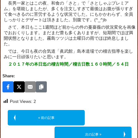
長男一家とはこの夜、和食の「さと」で「さとしゃぶプレミア
ム」を堪能しましたが、多くを注文しすぎて最後はお腹が張りすぎ
て食べきるのに苦労するような状況でした。にもかかわらず、全員
しっかりとデザートは頂きました。別腹です。(^_^)b
さて、本日もここ1週間ほど前からの件の蔓薔薇の状況変化を画像
でおおくりします。まだまだ蕾も多くありますが、短期間でほぼ満
開状態となりました。霧島ツツジは土曜日の雨でほぼ終息しまし
た。
では、今日も夜の合気道「眞武館」島本道場での稽古指導を楽し
みに一日頑張りたいと思います。
２０１７年の本日迄の稽古時間／稽古日数１６０時間／５４日
Share:
Post Views:
2
« 前の記事
次の記事 »