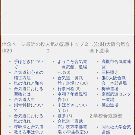
信念ページ最近の投
人気の記事トップ２
1.(公財)大阪合気会
稿20
０
傘下道場
手ほどきについ
ようこそ合気道
高槻市合気道連
て
「眞武館」道場
盟
合気道初心者の
へ
(90)
三松禪寺
稽古方法
合気道「眞武
(財)大阪合気
気の流れと和合
館」道場17
(30)
会 本部道場
合気道における
行事日程
(8)
梅華道場
習熟とは
令和７年近況報
京都武道センタ
合気道人生
告
(5)
ー道場
鎖骨骨折につい
手ほどきについ
篠山道場
て
て
(5)
2.学校合気道部
合気道における
墓参
(5)
気の流れ
合気道「眞武
呼吸法と合気道
館」枚方本部道
同志社大学合気
教える事は学ぶ
場 小学生教室の
道部