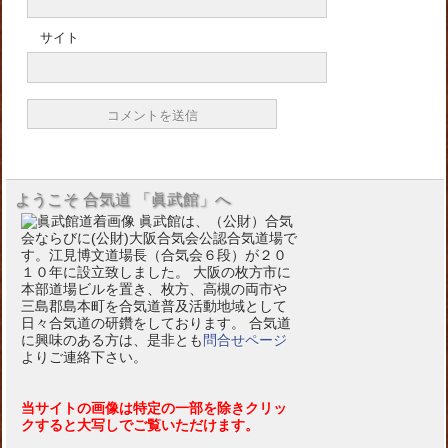
サイト
ようこそ 合気道 「眞武館」へ
眞武館は、（公財）合気
会ならびに(公財)大阪合気会公認合気道場で
す。江見博文道場長（合気会６段）が２０
１０年に設立致しました。 大阪の枚方市に
本部道場ビルを置き、枚方、高槻の両市や
三島郡島本町を合気道普及活動地域として
日々合気道の研鑽をしております。 合気道
に興味のある方は、是非とも
問合せページ
よりご連絡下さい。
当サイトの画像は特定の一部を除きクリッ
クすると大写しでご覧いただけます。