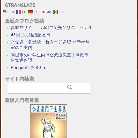
GTRANSLATE
EN
FR
DE
JA
ES
直近のブログ投稿
眞武館サイト、AIの力で完全リニューアル
43回目の結婚記念日
合気道「眞武館」枚方本部道場 小学生教
室のご案内
高槻市の小学生向け合気道教室｜高槻市
合気道連盟
Peugeot e208GTi
サイト内検索
新規入門者募集