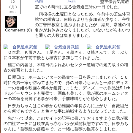
15
盟主催合気道教
(月)
室での６時間に亘る合気道三昧の一日でした。
2017
雨模様の土曜日となったため、午前中の芝生体育
館での稽古は、何時もよりも参加者が少なく、午後
の古曽部教室も危ぶまれましたが、結局、常連の何
Comments (0)
名かがお休みとなりましたが、少ないながらもいつ
も通りの人数は集まりました。
Ｏ本君、Ｋ藤さん、Ｔ尾さん、Ｋ越さん、Ｏ崎さんで、久しぶり
にＯ本君が午前午後とも稽古に参加してくれました。
稽古の内容は、木曜日のふれあいセンター道場での短刀取りの稽
古の復習としました。
日曜日は、ホームシアターの鑑賞で一日を過ごしましたが、１６
時に長男一家が訪ねてきたので、孫の日奈乃ちゃんと一緒にディズ
ニーの番組や映画を何本か鑑賞しました。ディズニーの作品は5.1ch
ドルビーサウンドも完璧で、画像も美しく、我が家のホームシアタ
ーの本領を発揮する事が出来、手前味噌ながら感心しました。
日奈乃ちゃんはこの春から幼稚園の年長さんに上がり「薔薇組だ
から何でもできる」と色々な事に挑戦するようになっていました。
先だって以来、このサイトの記事に書いておりますように我が家
の門柱アーチには現在真っ赤なバラが満開状態ですので、日奈乃ち
ゃんに「薔薇組の薔薇やで」と一緒に薔薇の鑑賞をしました。