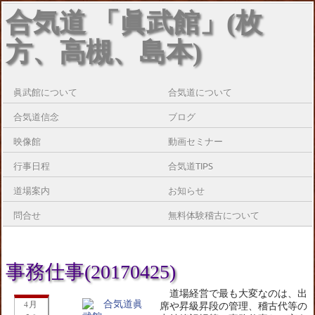
合気道 「眞武館」(枚
方、高槻、島本)
眞武館について
合気道について
合気道信念
ブログ
映像館
動画セミナー
行事日程
合気道TIPS
道場案内
お知らせ
問合せ
無料体験稽古について
事務仕事(20170425)
道場経営で最も大変なのは、出
4月
席や昇級昇段の管理、稽古代等の