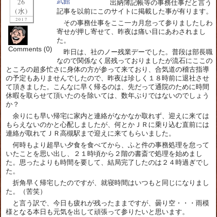
26
出納簿記帳等の事務仕事だと言う
(水)
記事を以前にこのサイトに掲載した事が有ります。
2017
その事務仕事をここ一カ月怠って参りましたしわ
寄せが押し寄せて、昨夜は痛い目にあわされまし
た。
Comments (0)
昨日は、社のノー残業デーでした。普段は部長職
なので関係なく居残っておりましたが流石にここの
ところの超多忙さに身体の方が参って来ており、合気道の稽古指導
の予定もありませんでしたので、昨夜は珍しく１８時前に退社させ
て頂きました。こんなに早く帰るのは、先だって通院のために時間
休暇を取らせて頂いたのを除いては、数年ぶりではないのでしょう
か？
余りにも早い帰宅に家内と連絡がなかなか取れず、迎えに来ては
もらえないのかと心配しましたが、何とかＪＲに乗り込む直前には
連絡が取れてＪＲ高槻駅まで迎えに来てもらいました。
何時もより超早い夕食を食べてから、ふと件の事務処理を怠って
いたことを思い出し、２１時頃から２階の書斎で処理を始めまし
た。思ったよりも時間を要して、結局完了したのは２４時過ぎでし
た。
折角早く帰宅したのですが、就寝時間はいつもと同じになりまし
た。（苦笑）
と言う訳で、今日も疲れが残ったままですが、曇り空・・・雨模
様となる本日も元気を出して頑張って参りたいと思います。