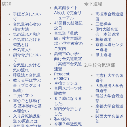
稿20
傘下道場
眞武館サイト、
AIの力で完全リ
手ほどきについ
高槻市合気道連
ニューアル
て
盟
43回目の結婚記
合気道初心者の
三松禪寺
念日
稽古方法
(財)大阪合気
合気道「眞武
気の流れと和合
会 本部道場
館」枚方本部道
合気道における
梅華道場
場 小学生教室の
習熟とは
京都武道センタ
ご案内
合気道人生
ー道場
高槻市の小学生
鎖骨骨折につい
篠山道場
向け合気道教室
て
｜高槻市合気道
2.学校合気道部
合気道における
連盟
気の流れ
Peugeot
呼吸法と合気道
同志社大学合気
e208GTi
教える事は学ぶ
道部
車検ラッシュ
事（ブログより
大阪経済大学合
合同スポーツ体
転載）
気道部
験教室
半身に立つ
龍谷大学合気道
６７歳になりま
重心ごと移動す
部
した。
る 基本動作と基
京都大学合気道
家内が骨折しま
本理合い
部
した
入り身転換反射
関西大学合気道
私の愛馬
道 の原点とは
部
令和７年近況報
合気道 先ずは体