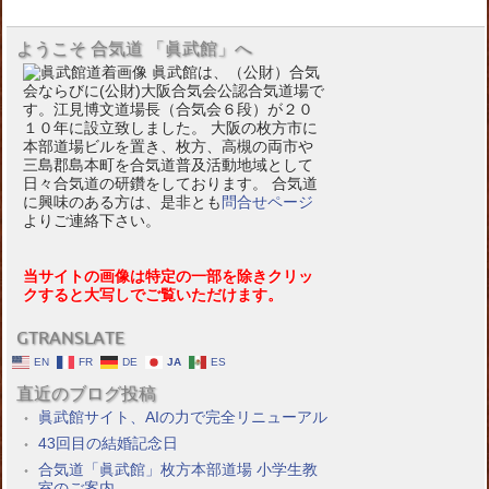
ようこそ 合気道 「眞武館」へ
眞武館は、（公財）合気
会ならびに(公財)大阪合気会公認合気道場で
す。江見博文道場長（合気会６段）が２０
１０年に設立致しました。 大阪の枚方市に
本部道場ビルを置き、枚方、高槻の両市や
三島郡島本町を合気道普及活動地域として
日々合気道の研鑽をしております。 合気道
に興味のある方は、是非とも
問合せページ
よりご連絡下さい。
当サイトの画像は特定の一部を除きクリッ
クすると大写しでご覧いただけます。
GTRANSLATE
EN
FR
DE
JA
ES
直近のブログ投稿
眞武館サイト、AIの力で完全リニューアル
43回目の結婚記念日
合気道「眞武館」枚方本部道場 小学生教
室のご案内