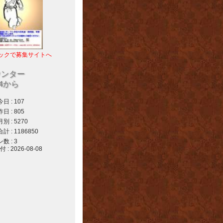
ックで募集サイトへ
ウンター
04から
 : 107
 : 805
 : 5270
 : 1186850
 : 3
 2026-08-08