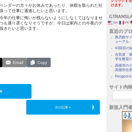
クリックする
ベンダーの方々がお休みであったり、休暇を取られた社
けます。
張って仕事に邁進したいと思います。
GTRANSL
今年の仕事に悔いが残らないようにしなくてはなりませ
つも通り遅くなりそうですが、今日は家内との今夜のデ
EN
FR
抜きたいと思います。
直近のブ
眞武館サイ
ューアル
43回目の
合気道「眞
学生教室
Email
Copy
高槻市の
高槻市合
Peugeot e
サイト内
事
新規入門
次の記事 »