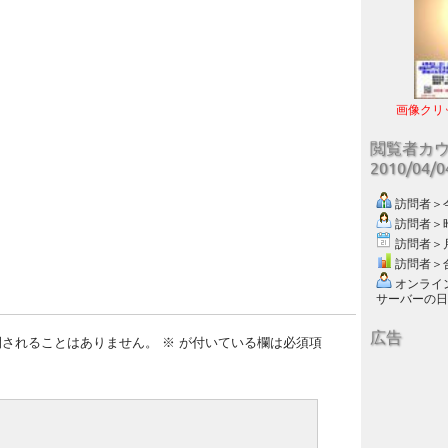
画像クリ
閲覧者カ
2010/04/
訪問者＞今日
訪問者＞昨日
訪問者＞月別
訪問者＞合計
オンライン数
サーバーの日付 :
広告
開されることはありません。
※
が付いている欄は必須項