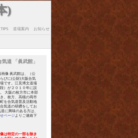
本)
IPS
道場案内
お知らせ
合気道 「眞武館」
眞武館は、（公
らびに(公財)大阪合気
場です。江見博文道場
段）が２０１０年に設
。 大阪の枚方市に本部
き、枚方、高槻の両市
町を合気道普及活動地
合気道の研鑽をしてお
気道に興味のある方は、
せページ
よりご連絡下
像は特定の一部を除き