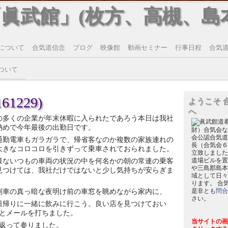
「眞武館」(枚方、高槻、島
について
合気道信念
ブログ
映像館
動画セミナー
行事日程
合気道T
ついて
1229)
ようこそ 
へ
の多くの企業が年末休暇に入られたであろう本日は我社
納めで今年最後の出勤日です。
財）合気会な
会公認合気道
通勤電車もガラガラで、帰省客なのか複数の家族連れの
長（合気会６
大きなコロコロを引きずって乗車されておられました。
立致しました
様ないつもの車両の状況の中を何名かの朝の常連の乗客
道場ビルを置
や三島郡島本
見つけては、我社だけではないと少し気持ちが安らぎま
域として日々
ります。 合
列車の真っ暗な夜明け前の車窓を眺めながら家内に、
是非とも
問合
さい。
日帰りに一緒に飲みに行こう。良い店を見つけておい
とメールを打ちました。
当サイトの画
返って参りました。