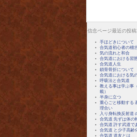
信念ページ最近の投稿
手ほどきについて
合気道初心者の稽
気の流れと和合
合気道における習
合気道人生
鎖骨骨折について
合気道における気
呼吸法と合気道
教える事は学ぶ事
載）
半身に立つ
重心ごと移動する 
理合い
入り身転換反射道 
合気道 先ずは体の
合気道 許す武道で
合気道 と少子高齢
合気道 道友とは