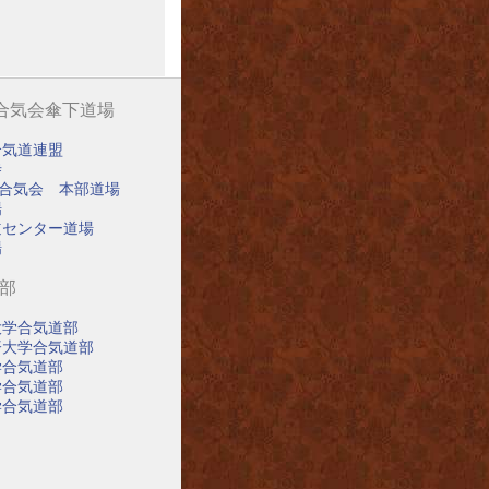
阪合気会傘下道場
合気道連盟
寺
阪合気会 本部道場
場
道センター道場
場
道部
大学合気道部
済大学合気道部
学合気道部
学合気道部
学合気道部