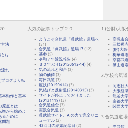
20
人気の記事トップ２０
1.(公財)大
ようこそ合気道「眞武館」道場へ
高槻市
古方法
(51)
三松禪
合気道「眞武館」道場17
(12)
(財)大
墓参
(5)
熟とは
梅華道
令和７年近況報告
(4)
京都武
３０年ぶり(20150612-14)
(4)
篠山道
気の流れと和合
(3)
の流れ
物の価値
(3)
2.学校合気
毎日武道
(3)
（ブログより転
座技(20150414)
(3)
同志社
気結びと反射道(20140315)
(3)
大阪経
サイトが停止しておりました
基本動作と基本
龍谷大
(20131119)
(3)
京都大
合気道信念
(3)
の原点とは
関西大
実践合気道
(3)
転換から始めよ
眞武館サイト、AIの力で完全リニ
あるために
3.合気道道場
ューアル
(2)
化問題
43回目の結婚記念日
(2)
尚武館