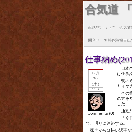
合気道 
眞武館について
合気道
問合せ
無料体験稽古に
仕事納め(2016
日本
12月
は仕事
29
朝の
(木)
方々が
2016
その
の方を
した。
通勤
Comments (0)
「今
て、帰りに連絡する。」
家内からは快い返事が