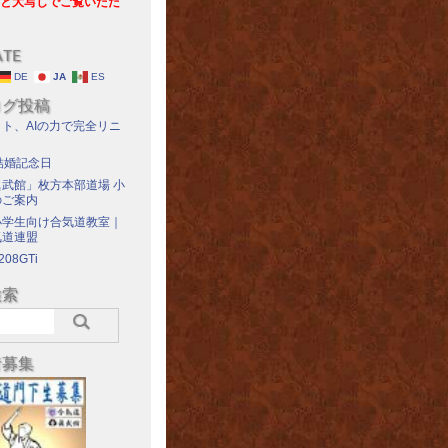
と大写しでご覧いただ
ATE
DE
JA
ES
ログ投稿
ト、AIの力で完全リニ
結婚記念日
武館」枚方本部道場 小
のご案内
小学生向け合気道教室｜
気道連盟
208GTi
検索
者募集