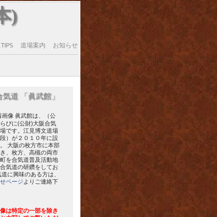
本)
IPS
道場案内
お知らせ
合気道 「眞武館」
眞武館は、（公
らびに(公財)大阪合気
場です。江見博文道場
段）が２０１０年に設
。 大阪の枚方市に本部
き、枚方、高槻の両市
町を合気道普及活動地
合気道の研鑽をしてお
気道に興味のある方は、
せページ
よりご連絡下
像は特定の一部を除き