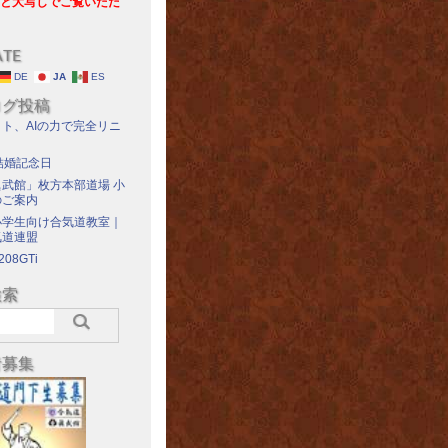
と大写しでご覧いただ
ATE
DE
JA
ES
ログ投稿
ト、AIの力で完全リニ
結婚記念日
武館」枚方本部道場 小
のご案内
小学生向け合気道教室｜
気道連盟
208GTi
検索
者募集