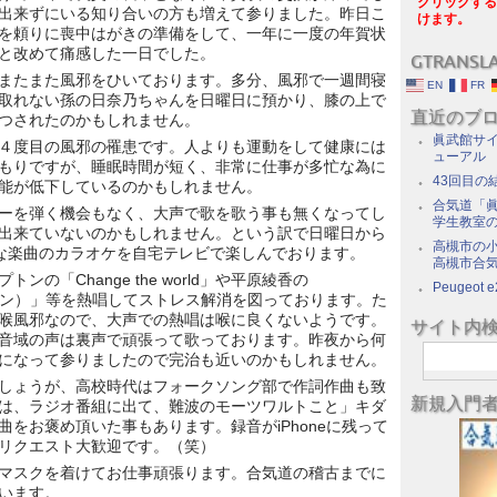
クリックする
出来ずにいる知り合いの方も増えて参りました。昨日こ
けます。
を頼りに喪中はがきの準備をして、一年に一度の年賀状
と改めて痛感した一日でした。
GTRANSL
またまた風邪をひいております。多分、風邪で一週間寝
EN
FR
取れない孫の日奈乃ちゃんを日曜日に預かり、膝の上で
直近のブ
つされたのかもしれません。
眞武館サイ
４度目の風邪の罹患です。人よりも運動をして健康には
ューアル
もりですが、睡眠時間が短く、非常に仕事が多忙な為に
43回目の
能が低下しているのかもしれません。
合気道「眞
ーを弾く機会もなく、大声で歌を歌う事も無くなってし
学生教室
出来ていないのかもしれません。という訳で日曜日から
高槻市の
好きな楽曲のカラオケを自宅テレビで楽しんでおります。
高槻市合
ンの「Change the world」や平原綾香の
Peugeot e
ージョン）」等を熱唱してストレス解消を図っております。た
喉風邪なので、大声での熱唱は喉に良くないようです。
サイト内
音域の声は裏声で頑張って歌っております。昨夜から何
になって参りましたので完治も近いのかもしれません。
しょうが、高校時代はフォークソング部で作詞作曲も致
新規入門
は、ラジオ番組に出て、難波のモーツワルトこと」キダ
をお褒め頂いた事もあります。録音がiPhoneに残って
リクエスト大歓迎です。（笑）
マスクを着けてお仕事頑張ります。合気道の稽古までに
思います。