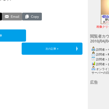
Email
Copy
画像クリ
閲覧者カ
事
2010/04/
次の記事 »
訪問者＞今日
訪問者＞昨日
訪問者＞月別
訪問者＞合計
オンライン数
サーバーの日付 :
広告