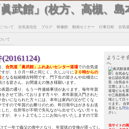
「眞武館」(枚方、高槻、島
について
合気道信念
ブログ
映像館
動画セミナー
行事日程
合気道T
ついて
0161124)
ようこそ 
へ
は、
合気道「眞武館」ふれあいセンター道場
での合気道
ですが、１０月一杯と同じく、久しぶりに
２０時からの
財）合気会な
始
となる短縮稽古時間です。門下生の皆さんや出稽古に
会公認合気道
頂ける皆さん、お間違えの無き様願います。
長（合気会６
立致しました
の表題の通り、もう一件連絡事項があります。毎年年賀
道場ビルを置
換をさせて頂いております方々や、本年新規入門された
や三島郡島本
り合いになられた方々には、本年は家内の父が亡くな
域として日々
ります。 合
中ですので年賀のお断りのため、昨日喪中はがきをお送
是非とも
問合
ました、住所等が不明で失礼ながら出せていない方々も
さい。
ますが、ネット上でもここにお知らせいたしますので宜
当サイトの画
けて一年で義父の喪中となり、年賀状の交換が滞ってし