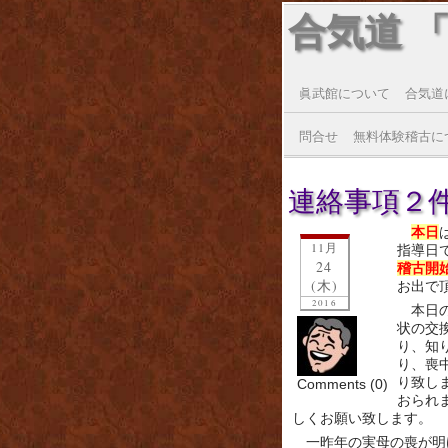
合気道 
眞武館について
合気道
問合せ
無料体験稽古に
連絡事項２件(2
本日
11月
指導日
24
稽古開
(木)
お出で
2016
本日
状の交
り、知
り、喪
り致し
Comments (0)
おられ
しくお願い致します。
一昨年の実母の喪が明