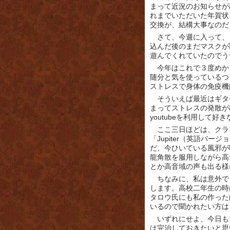
まって近況のお知らせが
れまでいただいた年賀状
交換が、結構大事なのだ
さて、今週に入って、
込んだ後のまだマスクが
遊んでくれていたのでう
今年はこれで３度めか
随分と気を使っているつ
ストレスで身体の免疫機
そういえば最近はギタ
まってストレスの発散が
youtubeを利用して
ここ三日ほどは、クラプト
「Jupiter（英語バ
だ、今ひいている風邪が
龍角散を服用しながら高
とか高音域の声も出る様
ちなみに、私は意外で
します。高校二年生の時
タロウ氏にも私の作った曲
いるので聞かれたい方は
いずれにせよ、今日も
は完治しておきたいと