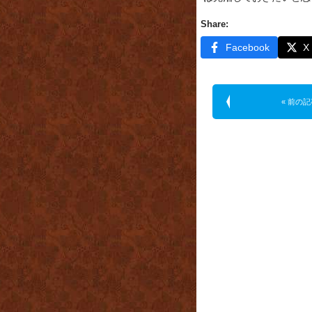
Share:
Facebook
X
« 前の記