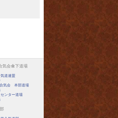
阪合気会傘下道場
合気道連盟
寺
阪合気会 本部道場
場
道センター道場
場
道部