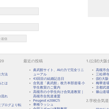
20
最近の投稿
1.(公財)大
眞武館サイト、AIの力で完全リニ
高槻市
古方法
ューアル
三松禪
43回目の結婚記念日
(財)大
熟とは
合気道「眞武館」枚方本部道場 小
梅華道
学生教室のご案内
京都武
高槻市の小学生向け合気道教室｜
篠山道
の流れ
高槻市合気道連盟
2.学校合気
Peugeot e208GTi
車検ラッシュ
（ブログより転
合同スポーツ体験教室