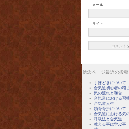
メール
サイト
信念ページ最近の投稿
手ほどきについて
合気道初心者の稽
気の流れと和合
合気道における習
合気道人生
鎖骨骨折について
合気道における気
呼吸法と合気道
教える事は学ぶ事