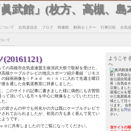
「眞武館」(枚方、高槻、島
について
合気道信念
ブログ
映像館
動画セミナー
行事日程
合気道T
ついて
0161121)
ようこそ 
へ
っての高槻市合気道連盟主催演武大祭で取材を受けた、
Ｍ高槻ケーブルテレビの地元スポーツ紹介番組「ジモス
財）合気会な
」の録画画像をｉＰａｄ ｍｉｎｉに入れて先週土曜日
会公認合気道
午後を通した合氣道教室に持参しました。
長（合気会６
立致しました
に、このサイトの記事に書きました様に偶然にも古曽部
道場ビルを置
通って頂いている方々を中心に映像をとっていただけた
や三島郡島本
した。
域として日々
ります。 合
生の皆さんの中でも何名かの方は既にケーブルテレビで
是非とも
問合
クされておられましたが、初見の方も多く喜んで見てい
さい。
たようです。
ｕｄに共有しましたのでご覧になってください。
当サイトの画