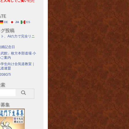
と大写しでご覧いただ
ATE
DE
JA
ES
ログ投稿
ト、AIの力で完全リニ
結婚記念日
武館」枚方本部道場 小
のご案内
小学生向け合気道教室｜
気道連盟
208GTi
検索
者募集