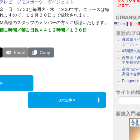
クリックする
テレビ「ジモスポーツ」ダイジェスト
けます。
・日 17:30と毎週火・木 19:30です。ニュースは毎
れますので、１１月３０日まで放映されます。
GTRANSL
Ｍ高槻のスタッフのメンバーの方々に感謝いたします。
EN
FR
稽古時間／稽古日数＝４１２時間／１３８日
直近のブ
眞武館サイ
ューアル
43回目の
Email
Copy
合気道「眞
学生教室
高槻市の
高槻市合
Peugeot e
事
サイト内
次の記事 »
新規入門