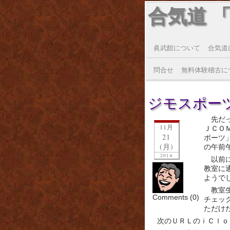
合気道 
眞武館について
合気道
問合せ
無料体験稽古に
ジモスポーツ(2
先だ
11月
ＪＣＯ
21
ポーツ
(月)
の午前
2016
以前
教室に
ようで
教室
Comments (0)
チェッ
ただけ
次のＵＲＬのｉＣｌｏ