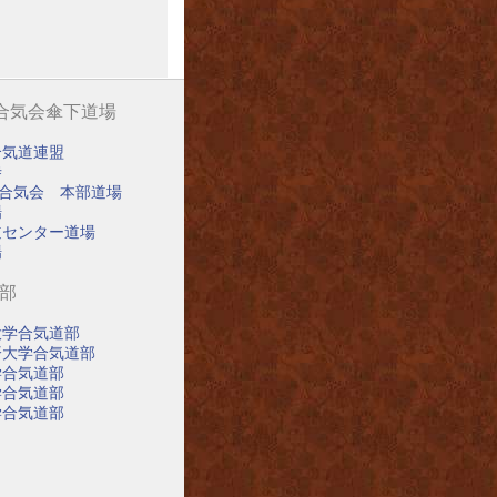
阪合気会傘下道場
合気道連盟
寺
阪合気会 本部道場
場
道センター道場
場
道部
大学合気道部
済大学合気道部
学合気道部
学合気道部
学合気道部