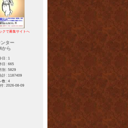
ックで募集サイトへ
ウンター
04から
 : 1
 : 665
 : 5829
 : 1187409
 : 4
 2026-08-09