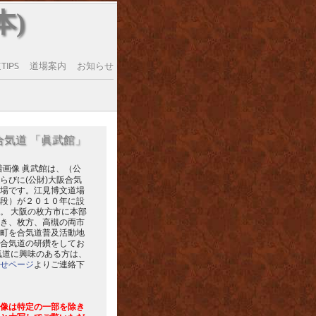
本)
IPS
道場案内
お知らせ
合気道 「眞武館」
眞武館は、（公
らびに(公財)大阪合気
場です。江見博文道場
段）が２０１０年に設
。 大阪の枚方市に本部
き、枚方、高槻の両市
町を合気道普及活動地
合気道の研鑽をしてお
気道に興味のある方は、
せページ
よりご連絡下
像は特定の一部を除き