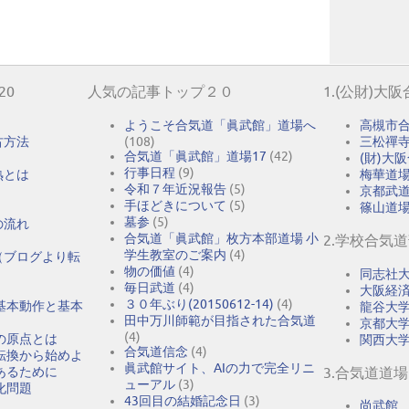
20
人気の記事トップ２０
1.(公財)大
ようこそ合気道「眞武館」道場へ
高槻市
古方法
(108)
三松禪
合気道「眞武館」道場17
(42)
(財)大
行事日程
(9)
熟とは
梅華道
令和７年近況報告
(5)
京都武
手ほどきについて
(5)
篠山道
墓参
(5)
の流れ
合気道「眞武館」枚方本部道場 小
2.学校合気
学生教室のご案内
(4)
（ブログより転
物の価値
(4)
同志社
毎日武道
(4)
大阪経
３０年ぶり(20150612-14)
(4)
基本動作と基本
龍谷大
田中万川師範が目指された合気道
京都大
(4)
の原点とは
関西大
合気道信念
(4)
転換から始めよ
眞武館サイト、AIの力で完全リニ
あるために
3.合気道道場
ューアル
(3)
化問題
43回目の結婚記念日
(3)
尚武館