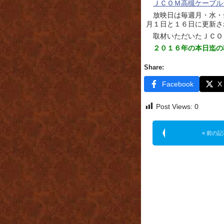
ＪＣＯＭ高槻ケーブル
放映日は毎週月・水・金
月１日と１６日に更新さ
取材いただいたＪＣＯ
２０１６年の本日迄の
Share:
Facebook
X
Post Views:
0
« 前の記