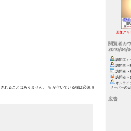
画像クリ
閲覧者カ
2010/04/
訪問者＞今日
訪問者＞昨日
訪問者＞月別
訪問者＞合計
オンライン数
開されることはありません。
※
が付いている欄は必須項
サーバーの日付 :
広告