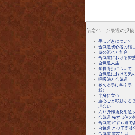
信念ページ最近の投稿
手ほどきについて
合気道初心者の稽
気の流れと和合
合気道における習
合気道人生
鎖骨骨折について
合気道における気
呼吸法と合気道
教える事は学ぶ事
載）
半身に立つ
重心ごと移動する 
理合い
入り身転換反射道 
合気道 先ずは体の
合気道 許す武道で
合気道 と少子高齢
合気道 道友とは