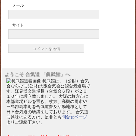
メール
サイト
ようこそ 合気道 「眞武館」へ
眞武館は、（公財）合気
会ならびに(公財)大阪合気会公認合気道場で
す。江見博文道場長（合気会６段）が２０
１０年に設立致しました。 大阪の枚方市に
本部道場ビルを置き、枚方、高槻の両市や
三島郡島本町を合気道普及活動地域として
日々合気道の研鑽をしております。 合気道
に興味のある方は、是非とも
問合せページ
よりご連絡下さい。