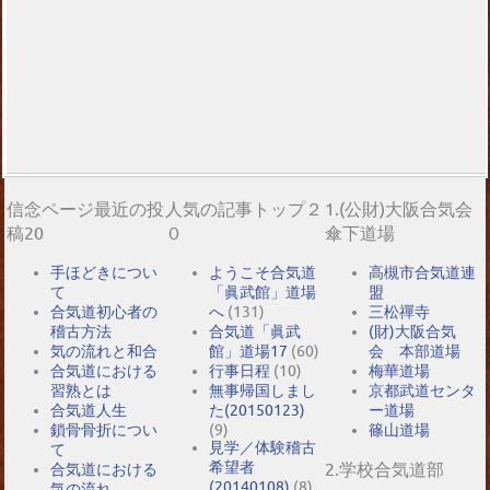
信念ページ最近の投
人気の記事トップ２
1.(公財)大阪合気会
稿20
０
傘下道場
手ほどきについ
ようこそ合気道
高槻市合気道連
て
「眞武館」道場
盟
合気道初心者の
へ
(131)
三松禪寺
稽古方法
合気道「眞武
(財)大阪合気
気の流れと和合
館」道場17
(60)
会 本部道場
合気道における
行事日程
(10)
梅華道場
習熟とは
無事帰国しまし
京都武道センタ
合気道人生
た(20150123)
ー道場
鎖骨骨折につい
(9)
篠山道場
見学／体験稽古
て
希望者
2.学校合気道部
合気道における
(20140108)
(8)
気の流れ