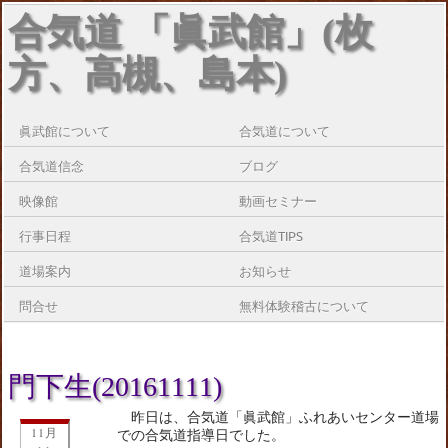
合気道 「眞武館」(枚
方、高槻、島本)
眞武館について
合気道について
合気道信念
ブログ
映像館
動画セミナー
行事日程
合気道TIPS
道場案内
お知らせ
問合せ
無料体験稽古について
門下生(20161111)
昨日は、合気道「眞武館」ふれあいセンター道場
11月
での合気道指導日でした。