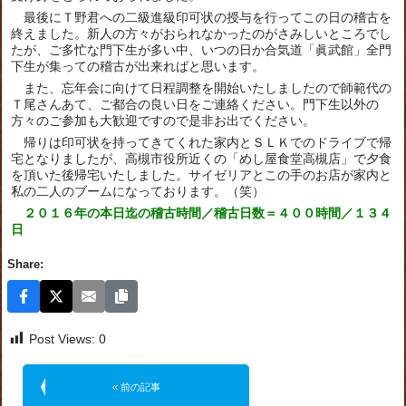
最後にＴ野君への二級進級印可状の授与を行ってこの日の稽古を
終えました。新人の方々がおられなかったのがさみしいところでし
たが、ご多忙な門下生が多い中、いつの日か合気道「眞武館」全門
下生が集っての稽古が出来ればと思います。
また、忘年会に向けて日程調整を開始いたしましたので師範代の
Ｔ尾さんあて、ご都合の良い日をご連絡ください。門下生以外の
方々のご参加も大歓迎ですので是非お出でください。
帰りは印可状を持ってきてくれた家内とＳＬＫでのドライブで帰
宅となりましたが、高槻市役所近くの「めし屋食堂高槻店」で夕食
を頂いた後帰宅いたしました。サイゼリアとこの手のお店が家内と
私の二人のブームになっております。（笑）
２０１６年の本日迄の稽古時間／稽古日数＝４００時間／１３４
日
Share:
Post Views:
0
« 前の記事