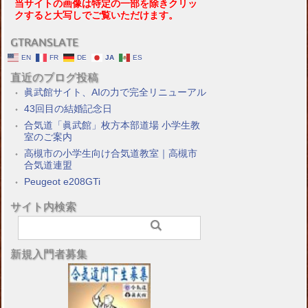
当サイトの画像は特定の一部を除きクリッ
クすると大写しでご覧いただけます。
GTRANSLATE
EN
FR
DE
JA
ES
直近のブログ投稿
眞武館サイト、AIの力で完全リニューアル
43回目の結婚記念日
合気道「眞武館」枚方本部道場 小学生教
室のご案内
高槻市の小学生向け合気道教室｜高槻市
合気道連盟
Peugeot e208GTi
サイト内検索
新規入門者募集