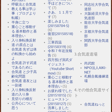
手ほどきについ
呼吸法と合気道
同志社大学合気
て
(7)
教える事は学ぶ
道部
さあ、１１月で
事（ブログより
大阪経済大学合
す
(7)
転載）
気道部
楽しみました
半身に立つ
龍谷大学合気道
(20150704-5)
重心ごと移動す
部
(6)
る 基本動作と基
京都大学合気道
復習(20150518)
本理合い
部
(6)
入り身転換反射
関西大学合気道
三寒四温
道 の原点とは
部
(20150319)
(6)
合気道 先ずは体
令和７年近況報
の転換から始め
3.合気道道場
告
(5)
よ
四方投げ演武ダ
合気道 許す武道
尚武館
イジェスト
であるために
NPO法人AIKI-
（Youtube Short
合気道 と少子高
NET
mov)
(5)
札幌合氣修練道
齢化問題
重心ごと移動す
場
合気道 道友とは
る 基本動作と基
一刻者
本理合い
(5)
4.その他合気道サイ
入り身転換反射
お疲れ様でした
道の入り身
ト
(20151015)
(5)
見切りの稽古
ヒューストン
公共心について
(20150127)
(5)
合気道ねっと
思う
洗車しました