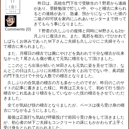
11
昨日は、高校生門下生で受験生のＴ野君から連絡
(金)
があり、受験勉強で忙しい中、やっと稽古に来られ
2016
るとの連絡があり、急遽、預かりになっていた彼の
二級の印可状を家内にふれあいセンターまで持って
きてもらう事になりました。
Comments (0)
Ｔ野君の久しぶりの復帰と同時にＭ野さんも2か
月ぶりに復活され、また、風邪を相次いでひかれて
しばらくお休みであったＭ下さんご夫婦も久しぶりにご夫婦そろっ
て稽古に来られました。
また、月曜日の稽古では腕にやけどを負われて十分な稽古が出来
なかったＴ尾さんも傷が癒えて元気に稽古をして頂けました。
ここのところ出張が続いたＭ田さんも元気に姿を見せて頂け、な
んとこの日は久しぶりに出稽古の方が全くお出ででない中、眞武館
の門下生だけで十分な人数での稽古となりました。
久しぶりの合気道の稽古の方も多かったのですが、昨日のこのサ
イトの記事に書きました様に、昨夜は工夫をして、初めて行う技の
稽古やこれ迄あまり稽古をしていなかった技の稽古をさせていただ
きました。
全てが気結び技の稽古となりましたが、ベースは後ろ受け身の稽
古につながるようにしました。
最後は正面打ち気結び呼吸投げで前回り受け身をして頂きました
が、初心者のＭ下ご夫婦もコンクリートの床にもかかわらず上手く
受け身をとられておられました。