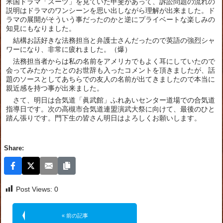
米国ドラマ「スーツ」を見ていた甲斐があって、訴訟問題の流れの
説明はドラマのワンシーンを思い出しながら理解が出来ました。ド
ラマの展開がそういう事だったのかと逆にプライベートな楽しみの
知見にもなりました。
結構お話好きな法務担当と弁護士さんだったので英語の強烈シャ
ワーになり、非常に疲れました。（爆）
法務担当者からは私の名前をアメリカでもよく耳にしていたので
会ってみたかったとのお世辞も入ったコメントを頂きましたが、話
題のソースとしてあちらでの友人の名前が出てきましたので本当に
親近感を持つ事が出来ました。
さて、明日は合気道「眞武館」ふれあいセンター道場での合気道
指導日です。次の高槻市合気道連盟演武大祭に向けて、最後のひと
踏ん張りです。門下生の皆さん明日はよろしくお願いします。
Share:
Post Views:
0
« 前の記事