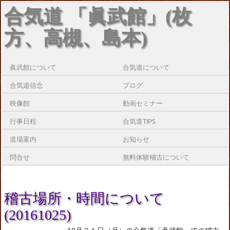
合気道 「眞武館」(枚
方、高槻、島本)
眞武館について
合気道について
合気道信念
ブログ
映像館
動画セミナー
行事日程
合気道TIPS
道場案内
お知らせ
問合せ
無料体験稽古について
稽古場所・時間について
(20161025)