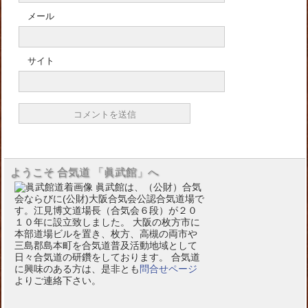
メール
サイト
ようこそ 合気道 「眞武館」へ
眞武館は、（公財）合気
会ならびに(公財)大阪合気会公認合気道場で
す。江見博文道場長（合気会６段）が２０
１０年に設立致しました。 大阪の枚方市に
本部道場ビルを置き、枚方、高槻の両市や
三島郡島本町を合気道普及活動地域として
日々合気道の研鑽をしております。 合気道
に興味のある方は、是非とも
問合せページ
よりご連絡下さい。