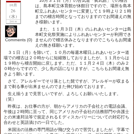
10月３１日（月）の合気道「眞武館」での稽古
10月
は、島本町立体育館が休館日ですので、場所を島本
26
町立ふれあいセンターに変更して１９時より２１時
(水)
までの稽古時間となっておりますのでお間違えの無
き様願います。
2016
また、１１月３日（木）のふれあいセンターは島
本町文化祭実施によりふれあいセンターが利用でき
Comments (0)
ませんので稽古休みとなりますのでこちらもお間違
えの無き様願います。
３１日（月）を除いて、１０月の毎週木曜日ふれあいセンター道
場での稽古は２０時からに短縮致しておりましたが、１１月からは
１９時から稽古開始に戻します。ただ、１１月２４日（木）のみ２
０時からですので、少し先の話になりますが、こちらもお間違え無
きよう願います。
さて、アレルギーでそり落とした髭ですが、アレルギーが収まる
まで剃る事が出来ませんのでまた伸び始めております。
生え揃うまで見苦しいですが、よろしくお願いいたします。
（笑）
昨夜は、お仕事の方が、朝からアメリカの子会社との電話会議、
午後は２時間に亘って、同じアメリカの子会社の法務部門や弁護士
との米連邦法等で規定されるＥディスカバリーについての対応打ち
合わせと英語漬けの一日でした。
米国法の法務の専門用語が飛び交うので苦労しましたが、字幕で