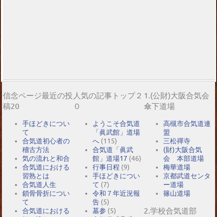
信念ページ最近の投
人気の記事トップ２
1.(公財)大阪合気会
稿20
０
傘下道場
手ほどきについ
ようこそ合気道
高槻市合気道連
て
「眞武館」道場
盟
合気道初心者の
へ
(115)
三松禪寺
稽古方法
合気道「眞武
(財)大阪合気
気の流れと和合
館」道場17
(46)
会 本部道場
合気道における
行事日程
(9)
梅華道場
習熟とは
手ほどきについ
京都武道センタ
合気道人生
て
(7)
ー道場
鎖骨骨折につい
令和７年近況報
篠山道場
て
告
(5)
2.学校合気道部
合気道における
墓参
(5)