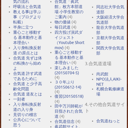
気の流れ
合気道「眞武
呼吸法と合気道
館」枚方本部道
同志社大学合気
教える事は学ぶ
場 小学生教室の
道部
事（ブログより
ご案内
(4)
大阪経済大学合
転載）
物の価値
(4)
気道部
半身に立つ
毎日武道
(4)
龍谷大学合気道
重心ごと移動す
四方投げ演武ダ
部
る 基本動作と基
イジェスト
京都大学合気道
本理合い
（Youtube Short
部
入り身転換反射
mov)
(4)
関西大学合気道
重心ごと移動す
道 の原点とは
部
る 基本動作と基
合気道 先ずは体
本理合い
(4)
の転換から始め
3.合気道道場
楽しみました
よ
(20150704-5)
合気道 許す武道
尚武館
(4)
であるために
NPO法人AIKI-
３０年ぶり
合気道 と少子高
NET
(20150612-14)
札幌合氣修練道
齢化問題
(4)
場
合気道 道友とは
復習(20150518)
一刻者
(4)
4.その他合気道サイ
入り身転換反射
田中万川師範が
道の入り身
ト
目指された合気
見切りの稽古
道
(4)
公共心について
合気道ねっと
合気道信念
(4)
思う
眞武館サイト、