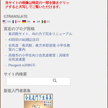
当サイトの画像は特定の一部を除きクリッ
クすると大写しでご覧いただけます。
GTRANSLATE
EN
FR
DE
JA
ES
直近のブログ投稿
眞武館サイト、AIの力で完全リニューアル
43回目の結婚記念日
合気道「眞武館」枚方本部道場 小学生教
室のご案内
高槻市の小学生向け合気道教室｜高槻市
合気道連盟
Peugeot e208GTi
サイト内検索
新規入門者募集