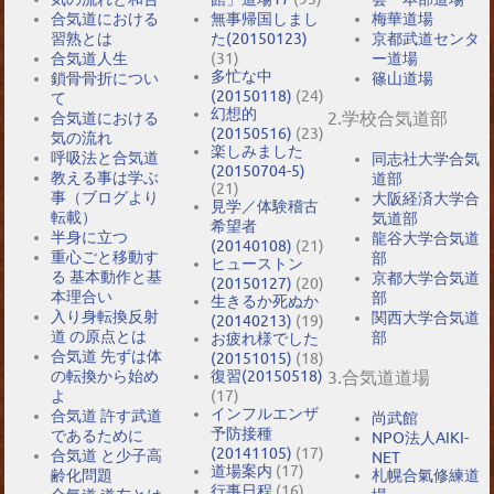
合気道における
無事帰国しまし
梅華道場
習熟とは
た(20150123)
京都武道センタ
合気道人生
(31)
ー道場
多忙な中
鎖骨骨折につい
篠山道場
(20150118)
(24)
て
幻想的
2.学校合気道部
合気道における
(20150516)
(23)
気の流れ
楽しみました
呼吸法と合気道
同志社大学合気
(20150704-5)
教える事は学ぶ
道部
(21)
事（ブログより
大阪経済大学合
見学／体験稽古
転載）
気道部
希望者
半身に立つ
龍谷大学合気道
(20140108)
(21)
重心ごと移動す
部
ヒューストン
る 基本動作と基
京都大学合気道
(20150127)
(20)
本理合い
部
生きるか死ぬか
入り身転換反射
関西大学合気道
(20140213)
(19)
道 の原点とは
部
お疲れ様でした
合気道 先ずは体
(20151015)
(18)
の転換から始め
復習(20150518)
3.合気道道場
よ
(17)
インフルエンザ
合気道 許す武道
尚武館
予防接種
であるために
NPO法人AIKI-
(20141105)
(17)
合気道 と少子高
NET
道場案内
(17)
札幌合氣修練道
齢化問題
行事日程
(16)