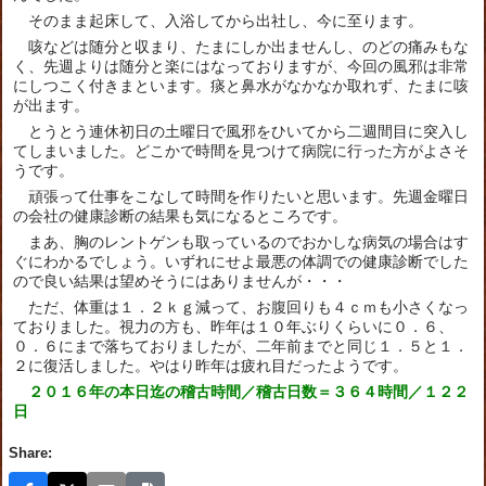
そのまま起床して、入浴してから出社し、今に至ります。
咳などは随分と収まり、たまにしか出ませんし、のどの痛みもな
く、先週よりは随分と楽にはなっておりますが、今回の風邪は非常
にしつこく付きまといます。痰と鼻水がなかなか取れず、たまに咳
が出ます。
とうとう連休初日の土曜日で風邪をひいてから二週間目に突入し
てしまいました。どこかで時間を見つけて病院に行った方がよさそ
うです。
頑張って仕事をこなして時間を作りたいと思います。先週金曜日
の会社の健康診断の結果も気になるところです。
まあ、胸のレントゲンも取っているのでおかしな病気の場合はす
ぐにわかるでしょう。いずれにせよ最悪の体調での健康診断でした
ので良い結果は望めそうにはありませんが・・・
ただ、体重は１．２ｋｇ減って、お腹回りも４ｃｍも小さくなっ
ておりました。視力の方も、昨年は１０年ぶりくらいに０．６、
０．６にまで落ちておりましたが、二年前までと同じ１．５と１．
２に復活しました。やはり昨年は疲れ目だったようです。
２０１６年の本日迄の稽古時間／稽古日数＝３６４時間／１２２
日
Share: