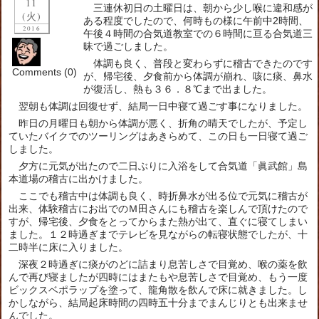
11
三連休初日の土曜日は、朝から少し喉に違和感が
(火)
ある程度でしたので、何時もの様に午前中2時間、
2016
午後４時間の合気道教室での６時間に亘る合気道三
昧で過ごしました。
体調も良く、普段と変わらずに稽古できたのです
Comments (0)
が、帰宅後、夕食前から体調が崩れ、咳に痰、鼻水
が復活し、熱も３６．８℃まで出ました。
翌朝も体調は回復せず、結局一日中寝て過ごす事になりました。
昨日の月曜日も朝から体調が悪く、折角の晴天でしたが、予定し
ていたバイクでのツーリングはあきらめて、この日も一日寝て過ご
しました。
夕方に元気が出たので二日ぶりに入浴をして合気道「眞武館」島
本道場の稽古に出かけました。
ここでも稽古中は体調も良く、時折鼻水が出る位で元気に稽古が
出来、体験稽古にお出でのＭ田さんにも稽古を楽しんで頂けたので
すが、帰宅後、夕食をとってからまた熱が出て、直ぐに寝てしまい
ました。１２時過ぎまでテレビを見ながらの転寝状態でしたが、十
二時半に床に入りました。
深夜２時過ぎに痰がのどに詰まり息苦しさで目覚め、喉の薬を飲
んで再び寝ましたが四時にはまたもや息苦しさで目覚め、もう一度
ビックスベポラップを塗って、龍角散を飲んで床に就きました。し
かしながら、結局起床時間の四時五十分までまんじりとも出来ませ
んでした。