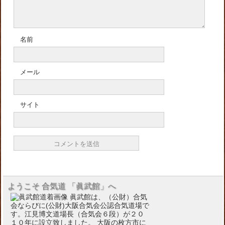
名前
メール
サイト
ようこそ 合気道 「眞武館」へ
眞武館は、（公財）合気
会ならびに(公財)大阪合気会公認合気道場で
す。江見博文道場長（合気会６段）が２０
１０年に設立致しました。 大阪の枚方市に