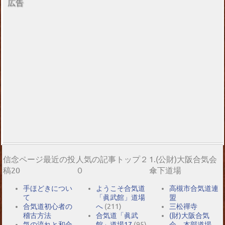
広告
信念ページ最近の投
人気の記事トップ２
1.(公財)大阪合気会
稿20
０
傘下道場
手ほどきについ
ようこそ合気道
高槻市合気道連
て
「眞武館」道場
盟
合気道初心者の
へ
(211)
三松禪寺
稽古方法
合気道「眞武
(財)大阪合気
気の流れと和合
館」道場17
(95)
会 本部道場