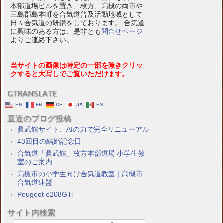
本部道場ビルを置き、枚方、高槻の両市や
三島郡島本町を合気道普及活動地域として
日々合気道の研鑽をしております。 合気道
に興味のある方は、是非とも
問合せページ
よりご連絡下さい。
当サイトの画像は特定の一部を除きクリッ
クすると大写しでご覧いただけます。
GTRANSLATE
EN
FR
DE
JA
ES
直近のブログ投稿
眞武館サイト、AIの力で完全リニューアル
43回目の結婚記念日
合気道「眞武館」枚方本部道場 小学生教
室のご案内
高槻市の小学生向け合気道教室｜高槻市
合気道連盟
Peugeot e208GTi
サイト内検索