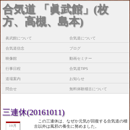
合気道 「眞武館」(枚
方、高槻、島本)
眞武館について
合気道について
合気道信念
ブログ
映像館
動画セミナー
行事日程
合気道TIPS
道場案内
お知らせ
問合せ
無料体験稽古について
三連休(20161011)
この三連休は、なぜか元気が回復する合気道の稽
10月
古以外は風邪の養生に努めました。