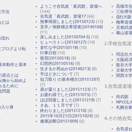
ようこそ合気道「眞武館」道場へ
高槻市
古方法
(144)
三松禪
合気道「眞武館」道場17
(66)
(財)大
無事帰国しました(20150123)
(13)
熟とは
梅華道
見学／体験稽古希望者(20140108)
京都武
(11)
篠山道
楽しみました(20150704-5)
(10)
の流れ
ヒューストン(20150127)
(10)
2.学校合気
多忙な中(20150118)
(10)
（ブログより転
行事日程
(10)
同志社
復習(20150518)
(8)
大阪経
幻想的(20150516)
(8)
基本動作と基本
龍谷大
生きるか死ぬか(20140213)
(8)
京都大
手ほどきについて
(7)
の原点とは
関西大
短刀取り の基本稽古(20151207)
転換から始めよ
(7)
あるために
3.合気道道場
肩が凝りました(20151123)
(7)
化問題
お疲れ様でした(20151015)
(7)
尚武館
ほぼ回復しました(20131219)
(7)
NPO法人A
さあ、１１月です
(7)
の入り身
札幌合
終わりました(20151210)
(6)
2015年10月21日(20151024)
(6)
う
4.その他合
健康診断(20151009)
(6)
合気道