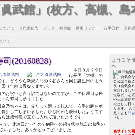
「眞武館」(枚方、高槻、島
について
合気道信念
ブログ
映像館
動画セミナー
行事日程
合気道T
ついて
20160828)
ようこそ 
へ
本日８月２９日
は長男「大樹」の
財）合気会な
です。どうやら新規入門のＫ谷さんと同じ誕生日のよう
会公認合気道
一回り年齢は異なりますが。
長（合気会６
立致しました
日のお祝いと言う訳ではないのですが、この日曜日は長
道場ビルを置
とくら寿司に参りました。
や三島郡島本
域として日々
日奈乃ちゃんは、先だって滑って転んで、右手の腕をポ
ります。 合
と骨折してしまいました。ひじ関節も脱臼したようです
是非とも
問合
ちらは接骨院で直ぐに入れて頂いたようです。
さい。
んで、休診日だったので病院への紹介状や脱臼の修復の
さいました。ありがとうございました。
当サイトの画