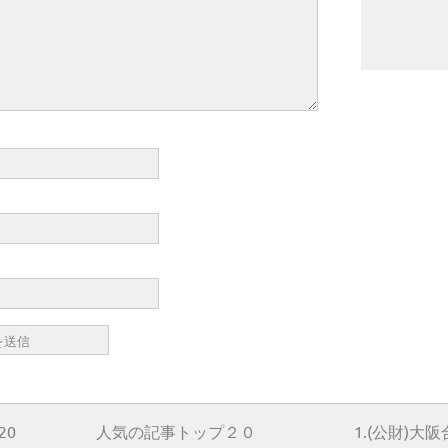
20
人気の記事トップ２０
1.(公財)大