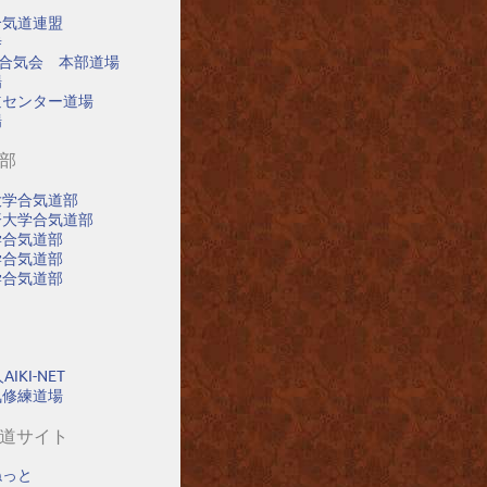
合気道連盟
寺
阪合気会 本部道場
場
道センター道場
場
道部
大学合気道部
済大学合気道部
学合気道部
学合気道部
学合気道部
IKI-NET
氣修練道場
気道サイト
ねっと