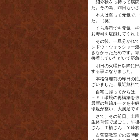
紹介状をっ持って病院
た。その為、昨日も小さ
本人は至って元気で、
た。（笑）
くら寿司でも元気一杯
お寿司を堪能してくれま
その後、一旦分かれて
ンドウ・ウォッシャー液
きなかったためです。結
接着していただいて応急
明日の火曜日以降に部
する事になりました。
本格修理前の昨日の応
ざいました。最近無料で
自宅に帰ってからは、
－Ｆｉ環境の再構築を致
最新の無線ルータを中継
環境が整い、大満足です
さて、その前日、土曜
生体育館で過ごし、午後
さん、Ｔ橋さん，Ｙ崎君
古曽部教室での四時間