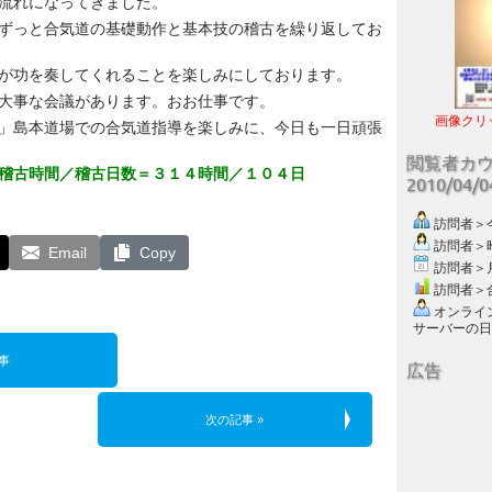
流れになってきました。
ずっと合気道の基礎動作と基本技の稽古を繰り返してお
が功を奏してくれることを楽しみにしております。
大事な会議があります。おお仕事です。
画像クリ
」島本道場での合気道指導を楽しみに、今日も一日頑張
閲覧者カ
稽古時間／稽古日数＝３１４時間／１０４日
2010/04/
訪問者＞今日
訪問者＞昨日
Email
Copy
訪問者＞月別
訪問者＞合計
オンライン数
サーバーの日付 :
事
広告
次の記事 »