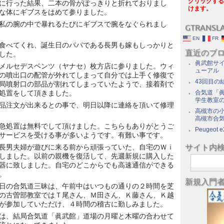
クリックする
に行った結果、二本の骨がぽっきりと折れておりまし
けます。
な体にギブスをはめて参りました。
私の腕の中で暴れるたびにギブスで腕をなぐられまし
GTRANSL
EN
FR
食べてくれ、誕生日のパパである長男も嫁もしっかりと
直近のブ
した。
眞武館サイ
メルセデスベンツ（ヤナセ）枚方店に参りました。ウィ
ューアル
の噴出口の配管が外れてしまって自分では上手く修復で
43回目の
局噴射口の部品が割れてしまっていたようで、接着剤で
処置をして頂きました。
合気道「眞
学生教室
品注文が出来るとの事で、明日以降に連絡を頂いて修理
高槻市の
高槻市合
急処置は無料でして頂けました。こちらもありがとうご
Peugeot e
サービスを受ける事が多いようです。有難い事です。
サイト内
長男夫婦が遊びに来る前から頑張っていた、自宅のＷｉ
しました。以前の親機を復活して、先週新規に購入した
器に致しました。自宅のどこからでも高速通信ができる
。
新規入門
日の合気道三昧は、午前中はいつもの通りの２時間を芝
の古曽部教室ではＴ尾さん、Ｍ田さん、Ｋ藤さん、Ｋ越
が参加していただけ、４時間の稽古に勤しみました。
は、結局合気道「眞武館」道場の月曜と木曜の合わせて