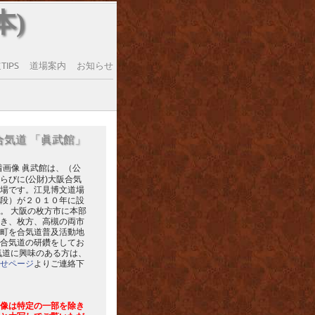
本)
IPS
道場案内
お知らせ
合気道 「眞武館」
眞武館は、（公
らびに(公財)大阪合気
場です。江見博文道場
段）が２０１０年に設
。 大阪の枚方市に本部
き、枚方、高槻の両市
町を合気道普及活動地
合気道の研鑽をしてお
気道に興味のある方は、
せページ
よりご連絡下
像は特定の一部を除き