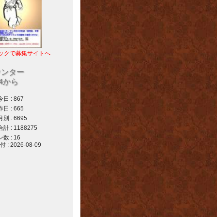
ックで募集サイトへ
ウンター
04から
 : 867
 : 665
 : 6695
 : 1188275
 : 16
 2026-08-09