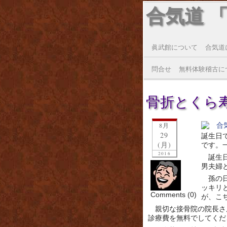
合気道 
眞武館について
合気道
問合せ
無料体験稽古に
骨折とくら寿司(
8月
29
誕生日
(月)
です。
2016
誕生
男夫婦
孫の
ッキリ
Comments (0)
が、こ
親切な接骨院の院長さ
診療費を無料でしてくだ