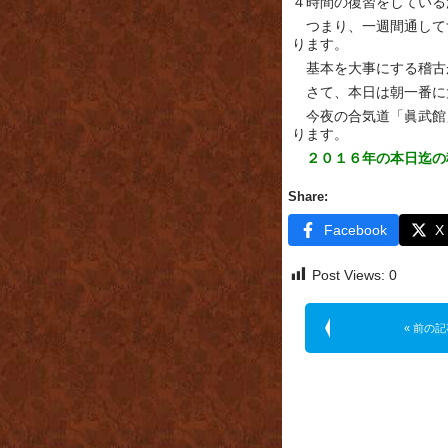
４時間の復習をしている
つまり、一週間通して
ります。
基本を大事にする稽古
さて、本日は朝一番に
今夜の合気道「眞武館
ります。
２０１６年の本日迄の
Share:
Facebook
X
Post Views:
0
« 前の記