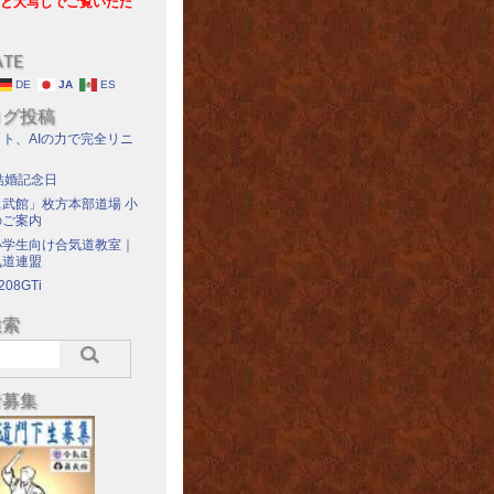
と大写しでご覧いただ
ATE
DE
JA
ES
ログ投稿
ト、AIの力で完全リニ
結婚記念日
武館」枚方本部道場 小
のご案内
小学生向け合気道教室｜
気道連盟
208GTi
検索
者募集