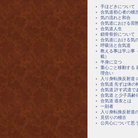
手ほどきについて
合気道初心者の稽
気の流れと和合
合気道における習
合気道人生
鎖骨骨折について
合気道における気
呼吸法と合気道
教える事は学ぶ事
載）
半身に立つ
重心ごと移動する 
理合い
入り身転換反射道 
合気道 先ずは体の
合気道 許す武道で
合気道 と少子高齢
合気道 道友とは
一刻者
入り身転換反射道
見切りの稽古
公共心について思