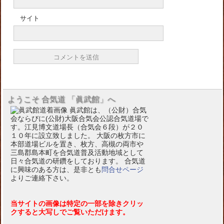
サイト
ようこそ 合気道 「眞武館」へ
眞武館は、（公財）合気
会ならびに(公財)大阪合気会公認合気道場で
す。江見博文道場長（合気会６段）が２０
１０年に設立致しました。 大阪の枚方市に
本部道場ビルを置き、枚方、高槻の両市や
三島郡島本町を合気道普及活動地域として
日々合気道の研鑽をしております。 合気道
に興味のある方は、是非とも
問合せページ
よりご連絡下さい。
当サイトの画像は特定の一部を除きクリッ
クすると大写しでご覧いただけます。