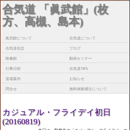
合気道 「眞武館」(枚
方、高槻、島本)
眞武館について
合気道について
合気道信念
ブログ
映像館
動画セミナー
行事日程
合気道TIPS
道場案内
お知らせ
問合せ
無料体験稽古について
カジュアル・フライデイ初日
(20160819)