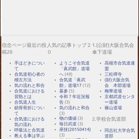
信念ページ最近の投
人気の記事トップ２
1.(公財)大阪合気会
稿20
０
傘下道場
手ほどきについ
ようこそ合気道
高槻市合気道連
て
「眞武館」道場
盟
合気道初心者の
へ
(49)
三松禪寺
稽古方法
合気道「眞武
(財)大阪合気
気の流れと和合
館」道場17
(12)
会 本部道場
合気道における
墓参
(5)
梅華道場
習熟とは
令和７年近況報
京都武道センタ
合気道人生
告
(3)
ー道場
鎖骨骨折につい
気の流れと和合
篠山道場
て
(3)
物の価値
(3)
2.学校合気道部
合気道における
毎日武道
(3)
気の流れ
座技(20150414)
呼吸法と合気道
同志社大学合気
(3)
教える事は学ぶ
道部