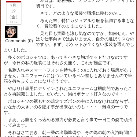
本日は、勤務先の「カジュアル・フライデイ」の
8月
初日です。
19
さて、どのような服装で職場に臨むのか…
(金)
考えた末、特にカジュアルな服を新調する事もな
2016
く、普段着そのままになりました。
見た目も実際も涼し気なのですが、如何せん、や
はり仕事向きではありません。自分の選択ミスなの
Comments (0)
ですが、まず、ポケットが全くない服装を選んでし
まいました。
多くのポロシャツは、あっても小さな胸ポケットだけなのです
が、今日の私の服装にはそれさえ無く、これが難点です。
名刺入れやスマートフォンを持ち歩くのに入れておく場所があり
ません。ユニフォームにはついているペン差しもありませんので筆
箱を持ち歩くことになりそうです。
やはり仕事用にデザインされたユニフォームは機能的であったこ
とを再認識しました。だいたい、男はポケット好きなのです・・・
ポロシャツの裾も社の規定でズボンの中に入れなければならず、
おなかの大きいのを隠す事が出来ないのも・・・・難点の一つで
す。
まあ、お腹を引っ込める努力が必要と言う事で一日この姿で頑張
ってみます。
それはさておき、朝一番の出勤準備や、その為の朝の入浴時間に