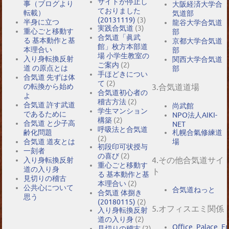
サイトが停止し
事（ブログより
大阪経済大学合
ておりました
転載）
気道部
(20131119)
(3)
半身に立つ
龍谷大学合気道
実践合気道
(3)
重心ごと移動す
部
合気道「眞武
る 基本動作と基
京都大学合気道
館」枚方本部道
本理合い
部
場 小学生教室の
入り身転換反射
関西大学合気道
ご案内
(2)
道 の原点とは
部
手ほどきについ
合気道 先ずは体
て
(2)
の転換から始め
3.合気道道場
合気道初心者の
よ
稽古方法
(2)
合気道 許す武道
尚武館
学生マンション
であるために
NPO法人AIKI-
構築
(2)
合気道 と少子高
NET
呼吸法と合気道
札幌合氣修練道
齢化問題
(2)
場
合気道 道友とは
初段印可状授与
一刻者
の喜び
(2)
4.その他合気道サイ
入り身転換反射
重心ごと移動す
道の入り身
ト
る 基本動作と基
見切りの稽古
本理合い
(2)
公共心について
合気道ねっと
合気道 体捌き
思う
(20180115)
(2)
5.オフィスエミ関係
入り身転換反射
道の入り身
(2)
Office_Palace_E
見切りの稽古
(2)