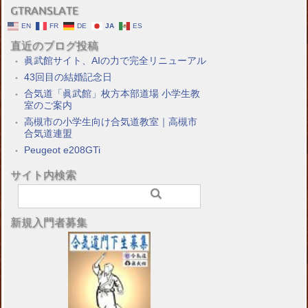
GTRANSLATE
EN
FR
DE
JA
ES
直近のブログ投稿
眞武館サイト、AIの力で完全リニューアル
43回目の結婚記念日
合気道「眞武館」枚方本部道場 小学生教
室のご案内
高槻市の小学生向け合気道教室｜高槻市
合気道連盟
Peugeot e208GTi
サイト内検索
新規入門者募集