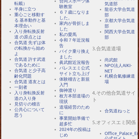
合同スポーツ体
転載）
気道部
験教室
半身に立つ
龍谷大学合気道
６７歳になりま
重心ごと移動す
部
した。
る 基本動作と基
京都大学合気道
家内が骨折しま
本理合い
部
した
入り身転換反射
関西大学合気道
私の愛馬
道 の原点とは
部
令和７年近況報
合気道 先ずは体
告
の転換から始め
3.合気道道場
バイク乗り換え
よ
ました
合気道 許す武道
尚武館
眞武館近況報告
であるために
NPO法人AIKI-
パレスエミ公式
合気道 と少子高
NET
サイト立ち上げ
札幌合氣修練道
齢化問題
体験稽古と新規
場
合気道 道友とは
入門
一刻者
御神渡り
4.その他合気道サイ
入り身転換反射
枚方本部道場の
道の入り身
ト
現状
見切りの稽古
道場経営のため
公共心について
合気道ねっと
に
思う
事業開始準備で
5.オフィスエミ関係
超多忙
2024年の投稿は
Office_Palace_E
じめ
公式サイト