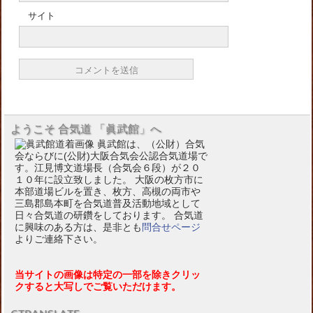
サイト
ようこそ 合気道 「眞武館」へ
眞武館は、（公財）合気
会ならびに(公財)大阪合気会公認合気道場で
す。江見博文道場長（合気会６段）が２０
１０年に設立致しました。 大阪の枚方市に
本部道場ビルを置き、枚方、高槻の両市や
三島郡島本町を合気道普及活動地域として
日々合気道の研鑽をしております。 合気道
に興味のある方は、是非とも
問合せページ
よりご連絡下さい。
当サイトの画像は特定の一部を除きクリッ
クすると大写しでご覧いただけます。