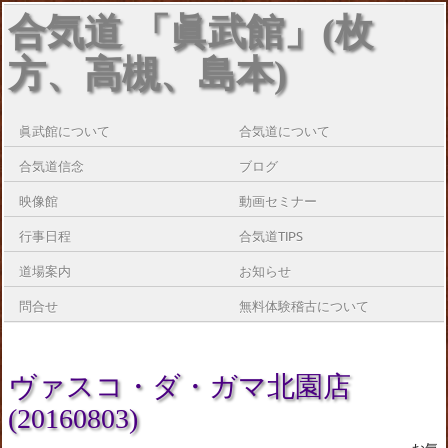
合気道 「眞武館」(枚
方、高槻、島本)
眞武館について
合気道について
合気道信念
ブログ
映像館
動画セミナー
行事日程
合気道TIPS
道場案内
お知らせ
問合せ
無料体験稽古について
ヴァスコ・ダ・ガマ北園店
(20160803)