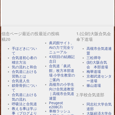
信念ページ最近の投
最近の投稿
1.(公財)大阪合気会
稿20
傘下道場
眞武館サイト、
AIの力で完全リ
手ほどきについ
高槻市合気道連
ニューアル
て
盟
43回目の結婚記
合気道初心者の
三松禪寺
念日
稽古方法
(財)大阪合気
合気道「眞武
気の流れと和合
会 本部道場
館」枚方本部道
合気道における
梅華道場
場 小学生教室の
習熟とは
京都武道センタ
ご案内
合気道人生
ー道場
高槻市の小学生
鎖骨骨折につい
篠山道場
向け合気道教室
て
｜高槻市合気道
2.学校合気道部
合気道における
連盟
気の流れ
Peugeot
呼吸法と合気道
同志社大学合気
e208GTi
教える事は学ぶ
道部
車検ラッシュ
事（ブログより
大阪経済大学合