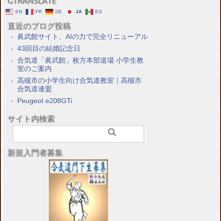
GTRANSLATE
EN
FR
DE
JA
ES
直近のブログ投稿
眞武館サイト、AIの力で完全リニューアル
43回目の結婚記念日
合気道「眞武館」枚方本部道場 小学生教
室のご案内
高槻市の小学生向け合気道教室｜高槻市
合気道連盟
Peugeot e208GTi
サイト内検索
新規入門者募集