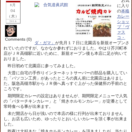
お気
8月
に入り
04
の
本格
(木)
カレー
ショッ
2016
プ「ヴ
ァス
コ・
Comments (0)
ダ・ガマ」
が先月１７日に北園店を新規オープンさ
れていたのですが、なかなか参れずにおりました。やはり芥川町本
店がＪＲ高槻駅に近いために、新規オープン後も本店に足が向いて
おりました。
昨日初めて北園店に参ってみました。
大昔に自宅の手作りインターネットサーバーの部品を購入してい
た「パソコン工房」があったところの真ん前に北園店はありまし
た。阪急高槻市駅からＪＲ側へ真っすぐ上がった保健所の手前のと
ころです。
期間限定カレーの設定はありませんが、期間限定メニューで人気
の「バターチキンカレー」と「焼きホルモンカレー」が定番として
常時食べる事が出来ます。
未だ開店から日が浅いので本店の様に行列が出来ておりません
し、お店も広いため、ゆったりとおいしいカレーを頂く事が出来ま
した。
昨夜は大好きな「焼きホルモンカレー」を頂きましたが、当たり