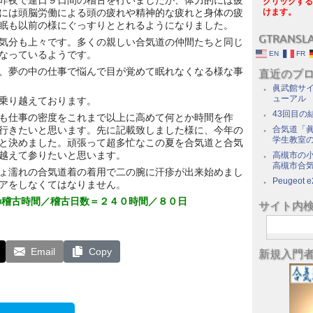
昨夜で連日９日間の稽古を行いましたが、体力的には疲
クリックする
には頭脳労働による頭の疲れや精神的な疲れと身体の疲
けます。
眠も以前の様にぐっすりととれるようになりました。
GTRANSL
気分も上々です。多くの親しい合気道の仲間たちと同じ
なっているようです。
EN
FR
、夢の中の仕事で悩んで目が覚めて眠れなくなる様な事
直近のブ
眞武館サイ
ューアル
乗り越えております。
43回目の
も仕事の密度をこれまで以上に高めて何とか時間を作
行きたいと思います。先に記載致しました様に、今年の
合気道「眞
学生教室
と決めました。頑張って超多忙なこの夏を合気道と合気
越えて参りたいと思います。
高槻市の
高槻市合
ょ濡れの合気道着の着用で二の腕に汗疹が出来始めまし
Peugeot e
アをしなくてはなりません。
の稽古時間／稽古日数＝２４０時間／８０日
サイト内
Email
Copy
新規入門