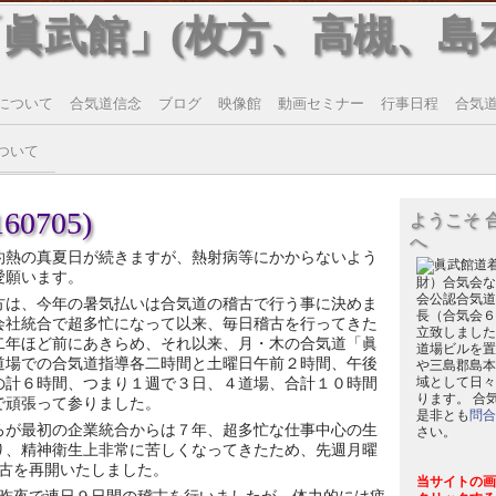
「眞武館」(枚方、高槻、島
について
合気道信念
ブログ
映像館
動画セミナー
行事日程
合気道T
ついて
0705)
ようこそ 
へ
灼熱の真夏日が続きますが、熱射病等にかからないよう
愛願います。
財）合気会な
会公認合気道
方は、今年の暑気払いは合気道の稽古で行う事に決めま
長（合気会６
会社統合で超多忙になって以来、毎日稽古を行ってきた
立致しました
二年ほど前にあきらめ、それ以来、月・木の合気道「眞
道場ビルを置
道場での合気道指導各二時間と土曜日午前２時間、午後
や三島郡島本
の計６時間、つまり１週で３日、４道場、合計１０時間
域として日々
ります。 合
で頑張って参りました。
是非とも
問合
ろが最初の企業統合からは７年、超多忙な仕事中心の生
さい。
り、精神衛生上非常に苦しくなってきたため、先週月曜
古を再開いたしました。
当サイトの画