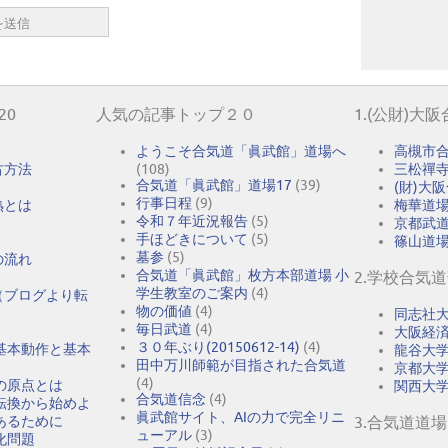
20
人気の記事トップ２０
1.(公財)大
ようこそ合気道「眞武館」道場へ
高槻市
古方法
(108)
三松禪
合気道「眞武館」道場17
(39)
(財)大
行事日程
(9)
熟とは
梅華道
令和７年近況報告
(5)
京都武
手ほどきについて
(5)
篠山道
墓参
(5)
の流れ
合気道「眞武館」枚方本部道場 小
2.学校合気
学生教室のご案内
(4)
（ブログより転
物の価値
(4)
同志社
毎日武道
(4)
大阪経
３０年ぶり(20150612-14)
(4)
基本動作と基本
龍谷大
田中万川師範が目指された合気道
京都大
(4)
の原点とは
関西大
合気道信念
(4)
転換から始めよ
眞武館サイト、AIの力で完全リニ
あるために
3.合気道道場
ューアル
(3)
化問題