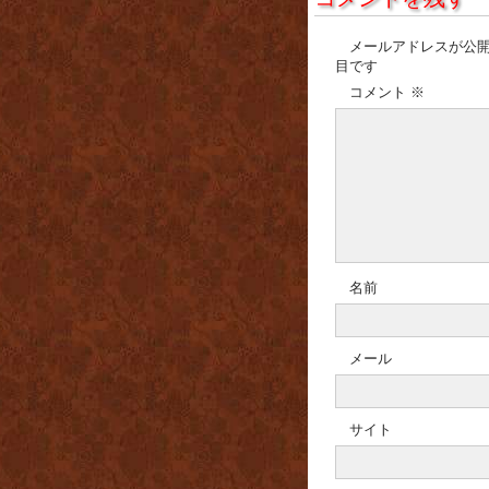
メールアドレスが公
目です
コメント
※
名前
メール
サイト