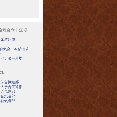
阪合気会傘下道場
合気道連盟
寺
阪合気会 本部道場
場
道センター道場
場
道部
大学合気道部
済大学合気道部
学合気道部
学合気道部
学合気道部