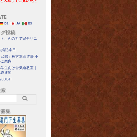
と大写しでご覧いただ
ATE
DE
JA
ES
ログ投稿
ト、AIの力で完全リニ
結婚記念日
武館」枚方本部道場 小
のご案内
小学生向け合気道教室｜
気道連盟
208GTi
検索
者募集