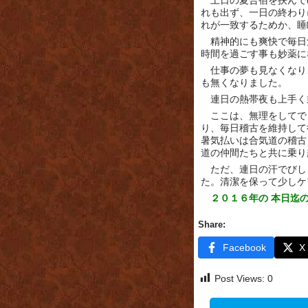
土日の夏合宿を挟んで
れも出ず、一日の終わり
れが一致するためか、睡
精神的にも爽快で毎日
時間を過ごす事も妙薬に
仕事の夢も見なくなり
も無くなりました。
連日の熱帯夜も上手く
ここは、無理をしてで
り、毎日稽古を維持して
暑気払いは合気道の稽古
道の仲間たちと共に乗り
ただ、連日の汗でびし
た。清潔を保って少しケ
２０１６年の 本日迄
Share:
Facebook
X
Post Views:
0