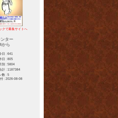
ックで募集サイトへ
ウンター
04から
 : 641
 : 805
 : 5804
 : 1187384
 : 5
 2026-08-08