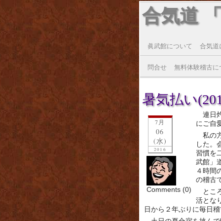
合気道 
眞武館について
合気道
問合せ
無料体験稽古に
暑気払い(2016
連日
7月
にご自
06
私の
(水)
した。
2016
習慣を
武館」
４時間
の稽古
Comments (0)
とこ
活とな
日から２年ぶりに毎日稽