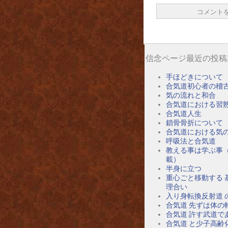
信念ページ最近の投稿
手ほどきについて
合気道初心者の稽
気の流れと和合
合気道における習
合気道人生
鎖骨骨折について
合気道における気
呼吸法と合気道
教える事は学ぶ事
載）
半身に立つ
重心ごと移動する 
理合い
入り身転換反射道 
合気道 先ずは体の
合気道 許す武道で
合気道 と少子高齢