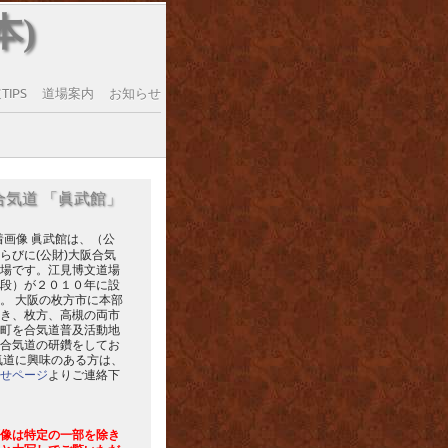
本)
IPS
道場案内
お知らせ
合気道 「眞武館」
眞武館は、（公
らびに(公財)大阪合気
場です。江見博文道場
段）が２０１０年に設
。 大阪の枚方市に本部
き、枚方、高槻の両市
町を合気道普及活動地
合気道の研鑽をしてお
気道に興味のある方は、
せページ
よりご連絡下
像は特定の一部を除き