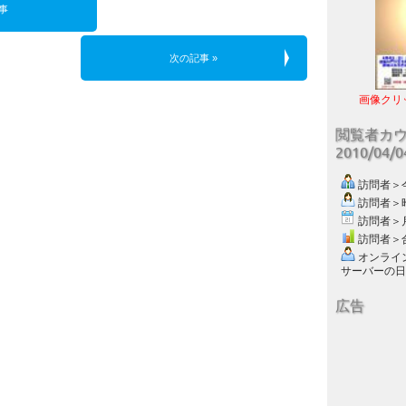
事
次の記事 »
画像クリ
閲覧者カ
2010/04/
訪問者＞今日
訪問者＞昨日
訪問者＞月別
訪問者＞合計
オンライン数
サーバーの日付 :
広告