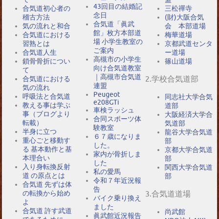
43回目の結婚記
合気道初心者の
三松禪寺
念日
稽古方法
(財)大阪合気
合気道「眞武
気の流れと和合
会 本部道場
館」枚方本部道
合気道における
梅華道場
場 小学生教室の
習熟とは
京都武道センタ
ご案内
合気道人生
ー道場
高槻市の小学生
鎖骨骨折につい
篠山道場
向け合気道教室
て
｜高槻市合気道
2.学校合気道部
合気道における
連盟
気の流れ
Peugeot
呼吸法と合気道
同志社大学合気
e208GTi
教える事は学ぶ
道部
車検ラッシュ
事（ブログより
大阪経済大学合
合同スポーツ体
転載）
気道部
験教室
半身に立つ
龍谷大学合気道
６７歳になりま
重心ごと移動す
部
した。
る 基本動作と基
京都大学合気道
家内が骨折しま
本理合い
部
した
入り身転換反射
関西大学合気道
私の愛馬
道 の原点とは
部
令和７年近況報
合気道 先ずは体
告
の転換から始め
3.合気道道場
バイク乗り換え
よ
ました
合気道 許す武道
尚武館
眞武館近況報告