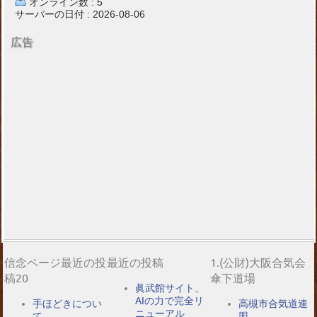
オンライン数 : 5
サーバーの日付 : 2026-08-06
広告
信念ページ最近の投
最近の投稿
1.(公財)大阪合気会
稿20
傘下道場
眞武館サイト、
AIの力で完全リ
手ほどきについ
高槻市合気道連
ニューアル
て
盟