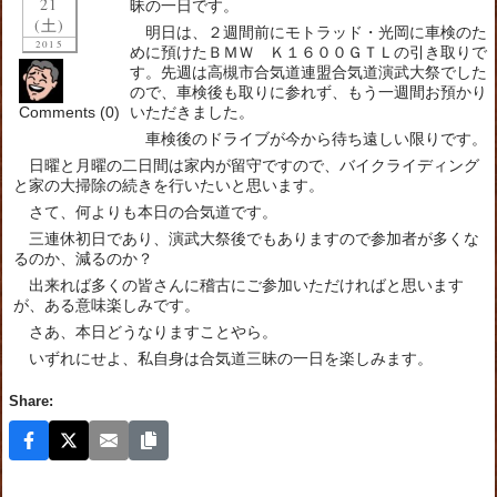
21
昧の一日です。
(土)
明日は、２週間前にモトラッド・光岡に車検のた
2015
めに預けたＢＭＷ Ｋ１６００ＧＴＬの引き取りで
す。先週は高槻市合気道連盟合気道演武大祭でした
ので、車検後も取りに参れず、もう一週間お預かり
Comments (0)
いただきました。
車検後のドライブが今から待ち遠しい限りです。
日曜と月曜の二日間は家内が留守ですので、バイクライディング
と家の大掃除の続きを行いたいと思います。
さて、何よりも本日の合気道です。
三連休初日であり、演武大祭後でもありますので参加者が多くな
るのか、減るのか？
出来れば多くの皆さんに稽古にご参加いただければと思います
が、ある意味楽しみです。
さあ、本日どうなりますことやら。
いずれにせよ、私自身は合気道三昧の一日を楽しみます。
Share: