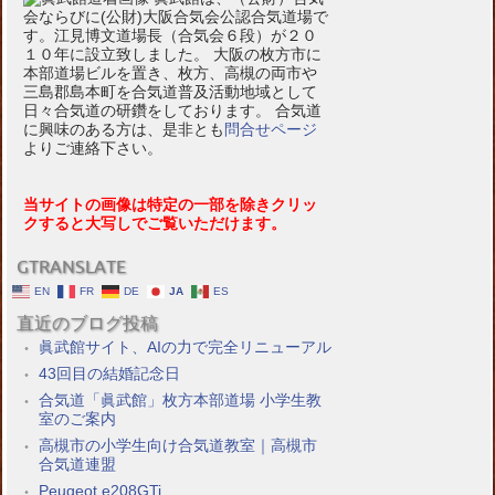
会ならびに(公財)大阪合気会公認合気道場で
す。江見博文道場長（合気会６段）が２０
１０年に設立致しました。 大阪の枚方市に
本部道場ビルを置き、枚方、高槻の両市や
三島郡島本町を合気道普及活動地域として
日々合気道の研鑽をしております。 合気道
に興味のある方は、是非とも
問合せページ
よりご連絡下さい。
当サイトの画像は特定の一部を除きクリッ
クすると大写しでご覧いただけます。
GTRANSLATE
EN
FR
DE
JA
ES
直近のブログ投稿
眞武館サイト、AIの力で完全リニューアル
43回目の結婚記念日
合気道「眞武館」枚方本部道場 小学生教
室のご案内
高槻市の小学生向け合気道教室｜高槻市
合気道連盟
Peugeot e208GTi