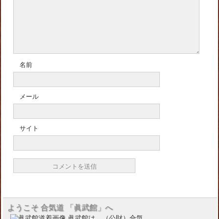
名前
メール
サイト
ようこそ 合気道 「眞武館」へ
眞武館は、（公財）合気