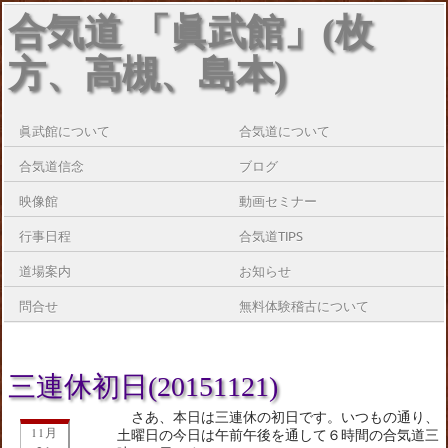
合気道 「眞武館」(枚
方、高槻、島本)
眞武館について
合気道について
合気道信念
ブログ
映像館
動画セミナー
行事日程
合気道TIPS
道場案内
お知らせ
問合せ
無料体験稽古について
三連休初日(20151121)
さあ、本日は三連休の初日です。いつもの通り、
11月
土曜日の今日は午前午後を通して６時間の合気道三