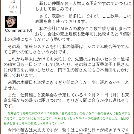
12
新しい仲間がお一人増える予定ですのでいつもに
(木)
もまして楽しみです。
2015
さて、表題の「超多忙」ですが、ここ数年、この
表題を良く使っております。
私の会社にＭ＆Ａの波がここ数年繰り返し参って
Comments (0)
おり、会社の売上規模も数年前に比較すると５倍以
上の規模になろうかという勢いです。
その為、情報システムを担う私の部署は、システム統合等でてん
てこ舞いの忙しさというわけです。
これから年末にかけても大忙しで、先週のふれあいセンター道場
の稽古日も一日シフトして頂いたり、その前には五番弟子Ｔ尾さん
に代稽古をお願いしたりと、門下生の皆さんにもご不自由をおかけ
致しております。
来週の木曜日も道場にぎりぎり間に合うか、少し遅れるかもしれ
ません。
また、仕舞稽古と忘年会を予定している１２月２１日（月）も東
京出張からの帰りに駆けつけて、ぎりぎり間に合うか少し遅れそう
です。
忘年会では毎年恒例の２０１７年度版「合気道信念」の冊子を門下生の皆さんにお配りする
予定です。この印刷にも大忙しです。今回はとうとう５０ページの規模になりました。もはや
冊子と言うより本の領域に入りそうです。(^^;
今日の稽古は大丈夫ですが、暫くはこの様な日々が続きそうです