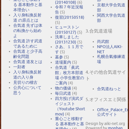
(20140108)
(6)
る 基本動作と基
京都大学合気道
令和７年近況報
本理合い
部
告
(5)
入り身転換反射
関西大学合気道
復習(20150518)
道 の原点とは
部
(5)
合気道 先ずは体
ヒューストン
の転換から始め
3.合気道道場
(20150127)
(5)
よ
洗車しました
合気道 許す武道
尚武館
(20131230)
(5)
であるために
NPO法人AIKI-
さあ、１１月で
合気道 と少子高
NET
す
(5)
札幌合氣修練道
齢化問題
墓参
(5)
場
合気道 道友とは
道場案内
(5)
一刻者
合気道「眞武
4.その他合気道サイ
入り身転換反射
館」枚方本部道
道の入り身
場 小学生教室の
ト
見切りの稽古
ご案内
(4)
公共心について
物の価値
(4)
合気道ねっと
思う
毎日武道
(4)
四方投げ演武ダ
5.オフィスエミ関係
イジェスト
（Youtube Short
Office_Palace_E
mov)
(4)
公式サイト
重心ごと移動す
Design by aiki-net.org
る 基本動作と基
Powered by
monban