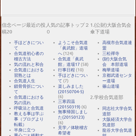
信念ページ最近の投
人気の記事トップ２
1.(公財)大阪合気会
稿20
０
傘下道場
手ほどきについ
ようこそ合気道
高槻市合気道連
て
「眞武館」道場
盟
合気道初心者の
へ
(124)
三松禪寺
稽古方法
合気道「眞武
(財)大阪合気
気の流れと和合
館」道場17
(58)
会 本部道場
合気道における
行事日程
(10)
梅華道場
習熟とは
手ほどきについ
京都武道センタ
合気道人生
て
(7)
ー道場
鎖骨骨折につい
楽しみました
篠山道場
て
(20150704-5)
(6)
2.学校合気道部
合気道における
三寒四温
気の流れ
(20150319)
(6)
呼吸法と合気道
同志社大学合気
無事帰国しまし
教える事は学ぶ
道部
た(20150123)
事（ブログより
大阪経済大学合
(6)
転載）
気道部
見学／体験稽古
半身に立つ
龍谷大学合気道
希望者
重心ごと移動す
部