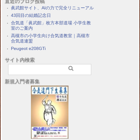
直近のブログ投稿
眞武館サイト、AIの力で完全リニューアル
43回目の結婚記念日
合気道「眞武館」枚方本部道場 小学生教
室のご案内
高槻市の小学生向け合気道教室｜高槻市
合気道連盟
Peugeot e208GTi
サイト内検索
新規入門者募集