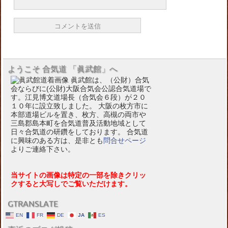
ようこそ 合気道 「眞武館」へ
眞武館は、（公財）合気
会ならびに(公財)大阪合気会公認合気道場で
す。江見博文道場長（合気会６段）が２０
１０年に設立致しました。 大阪の枚方市に
本部道場ビルを置き、枚方、高槻の両市や
三島郡島本町を合気道普及活動地域として
日々合気道の研鑽をしております。 合気道
に興味のある方は、是非とも
問合せページ
よりご連絡下さい。
当サイトの画像は特定の一部を除きクリッ
クすると大写しでご覧いただけます。
GTRANSLATE
EN
FR
DE
JA
ES