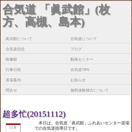
合気道 「眞武館」(枚
方、高槻、島本)
眞武館について
合気道について
合気道信念
ブログ
映像館
動画セミナー
行事日程
合気道TIPS
道場案内
お知らせ
問合せ
無料体験稽古について
超多忙(20151112)
本日は、合気道「眞武館」ふれあいセンター道場
11月
での合気道指導日です。