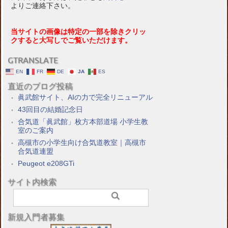
よりご連絡下さい。
当サイトの画像は特定の一部を除きクリッ
クすると大写しでご覧いただけます。
GTRANSLATE
EN
FR
DE
JA
ES
直近のブログ投稿
眞武館サイト、AIの力で完全リニューアル
43回目の結婚記念日
合気道「眞武館」枚方本部道場 小学生教
室のご案内
高槻市の小学生向け合気道教室｜高槻市
合気道連盟
Peugeot e208GTi
サイト内検索
新規入門者募集