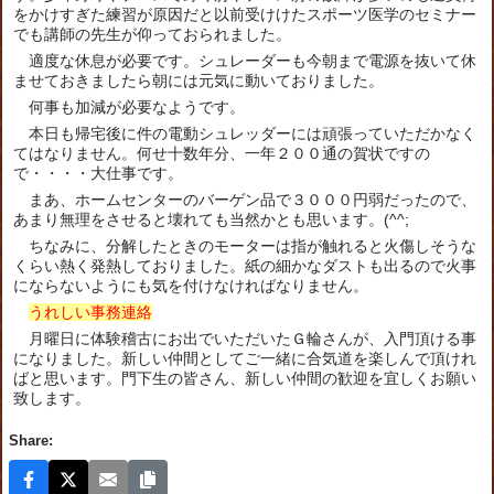
をかけすぎた練習が原因だと以前受けけたスポーツ医学のセミナー
でも講師の先生が仰っておられました。
適度な休息が必要です。シュレーダーも今朝まで電源を抜いて休
ませておきましたら朝には元気に動いておりました。
何事も加減が必要なようです。
本日も帰宅後に件の電動シュレッダーには頑張っていただかなく
てはなりません。何せ十数年分、一年２００通の賀状ですの
で・・・・大仕事です。
まあ、ホームセンターのバーゲン品で３０００円弱だったので、
あまり無理をさせると壊れても当然かとも思います。(^^;
ちなみに、分解したときのモーターは指が触れると火傷しそうな
くらい熱く発熱しておりました。紙の細かなダストも出るので火事
にならないようにも気を付けなければなりません。
うれしい事務連絡
月曜日に体験稽古にお出でいただいたＧ輪さんが、入門頂ける事
になりました。新しい仲間としてご一緒に合気道を楽しんで頂けれ
ばと思います。門下生の皆さん、新しい仲間の歓迎を宜しくお願い
致します。
Share: