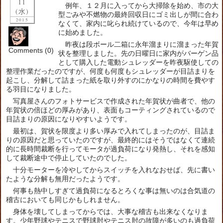
11
例年、１２月に入ってから大掃除を始め、市の大
(水)
型ごみや不燃物の最終回収日にゴミ出しが間に合わ
2015
なくて、家内に叱られ続けているので、今年は早め
に始めました。
昨夜は段ボール二箱に永年溜まりに溜まった年賀
Comments (0)
状を整理しました。先の日曜日に家内がバーゲン品
として購入した電動シュレッダーを昨夜駆使しての
整理作業だったのですが、何度も何度もシュレッダーが目詰まりを
起こし、分解して詰まった紙を取り外すのにかなりの時間を費やす
る羽目になりました。
写真屋さんのフォトサービスで作成された年賀状が曲者で、他の
年賀状の倍ほどの厚みがあり、表面もコーティングされているので
目詰まりの原因になりやすいようです。
最初は、賀状を限度より多い厚みで入れてしまったのが、目詰ま
りの原因だと思っていたのですが、最終的にはそうではなくて連続
的に長時間裁断を行ってモータが過負荷になり発熱し、それを感知
して裁断途中で停止していたのでした。
十分モーターを冷やしてからスイッチを入れなおせば、先に書い
たような分解も無用だったようです。
何事も熱中しすぎて過負荷になるとろくな事は無いのは合気道の
稽古においても同じかもしれません。
身体を壊してしまってからでは、大事な稽古も出来なくなりま
す。少年野球やテニスで野球肘やテニス肘の故障が多いのも過負荷