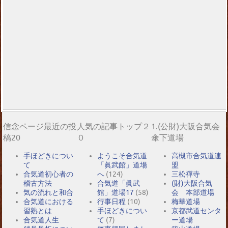
信念ページ最近の投
人気の記事トップ２
1.(公財)大阪合気会
稿20
０
傘下道場
手ほどきについ
ようこそ合気道
高槻市合気道連
て
「眞武館」道場
盟
合気道初心者の
へ
(124)
三松禪寺
稽古方法
合気道「眞武
(財)大阪合気
気の流れと和合
館」道場17
(58)
会 本部道場
合気道における
行事日程
(10)
梅華道場
習熟とは
手ほどきについ
京都武道センタ
合気道人生
て
(7)
ー道場