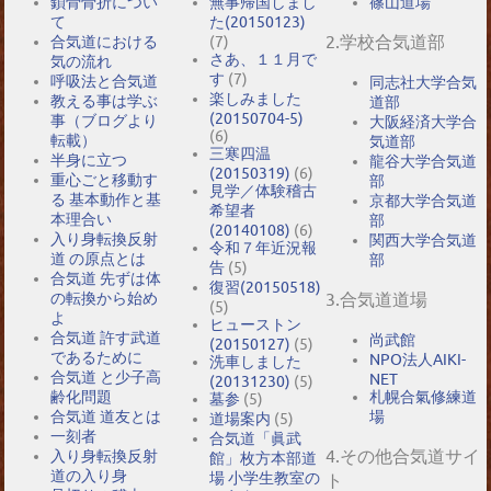
鎖骨骨折につい
無事帰国しまし
篠山道場
て
た(20150123)
2.学校合気道部
合気道における
(7)
さあ、１１月で
気の流れ
す
(7)
呼吸法と合気道
同志社大学合気
楽しみました
教える事は学ぶ
道部
(20150704-5)
事（ブログより
大阪経済大学合
(6)
転載）
気道部
三寒四温
半身に立つ
龍谷大学合気道
(20150319)
(6)
重心ごと移動す
部
見学／体験稽古
る 基本動作と基
京都大学合気道
希望者
本理合い
部
(20140108)
(6)
入り身転換反射
関西大学合気道
令和７年近況報
道 の原点とは
部
告
(5)
合気道 先ずは体
復習(20150518)
の転換から始め
3.合気道道場
(5)
よ
ヒューストン
合気道 許す武道
尚武館
(20150127)
(5)
であるために
NPO法人AIKI-
洗車しました
合気道 と少子高
NET
(20131230)
(5)
札幌合氣修練道
齢化問題
墓参
(5)
場
合気道 道友とは
道場案内
(5)
一刻者
合気道「眞武
4.その他合気道サイ
入り身転換反射
館」枚方本部道
道の入り身
場 小学生教室の
ト