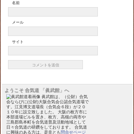
名前
メール
サイト
ようこそ 合気道 「眞武館」へ
眞武館は、（公財）合気
会ならびに(公財)大阪合気会公認合気道場で
す。江見博文道場長（合気会６段）が２０
１０年に設立致しました。 大阪の枚方市に
本部道場ビルを置き、枚方、高槻の両市や
三島郡島本町を合気道普及活動地域として
日々合気道の研鑽をしております。 合気道
に興味のある方は、是非とも
問合せページ