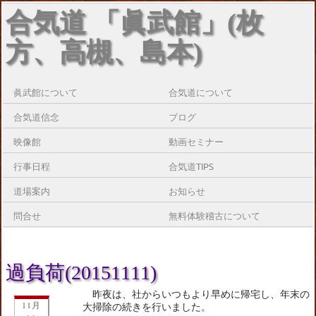
合気道 「眞武館」(枚
方、高槻、島本)
眞武館について
合気道について
合気道信念
ブログ
映像館
動画セミナー
行事日程
合気道TIPS
道場案内
お知らせ
問合せ
無料体験稽古について
過負荷(20151111)
昨夜は、社からいつもより早めに帰宅し、年末の
11月
大掃除の続きを行いました。