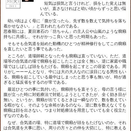
31(火)
短気は損気と言うけれど、損をした覚えは無
2011
いが、直さなければと幼い頃からずっと思い悩
んでいる。
幼い頃はよく母に「腹が立ったら、先ず数を数えて気持ちを落ち
着かせなさい。」と言われたものである。
思春期には、夏目漱石の「坊ちゃん」の主人公や山嵐のような癇癪
持ちに共感し、それがかっこ良いと思った時期もあった。
そもそも合気道を始めた動機のひとつが精神修行をしてこの癇癪
を直したいと言う事でもあった。
ところが、道場師範となった今も癇癪は直っていない。ただ、道
場等の合気道の場で癇癪を起こしたことは全く無い。逆に家庭や職
場ではしばしば頭をもたげる。癇癪を起こすとこの容姿である。周
りがしーーーんとなり、中には大の大人なのに涙目になる男性もい
る。癇癪を起こしている最中はしまったと思う事も無いが、時が過
ぎると猛反省をするのが常である。
最近ひとつの事に気付いた。癇癪持ちを直そうと、母の言う様に
腹が立った時に対処療法で対処しようとしてきたが、全く効き目が
無い。というか、癇癪が出てくるときは一瞬なので、数を数えてい
る暇がなく、そのような余裕があるのなら、逆に数を数えなくても
癇癪は顔を出さない。つまり対処療法を用意していても全く役立た
ずなのである。
なぜ、合気道の場、特に道場で癇癪が頭をもたげないのか。それ
は合気道を大事に思い、周りの方々との仲を大切にし、特に教える