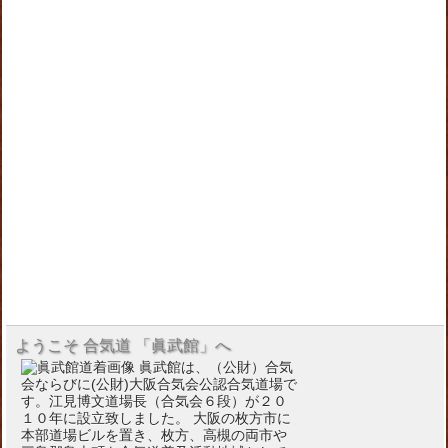
ようこそ 合気道 「眞武館」へ
眞武館は、（公財）合気
会ならびに(公財)大阪合気会公認合気道場で
す。江見博文道場長（合気会６段）が２０
１０年に設立致しました。 大阪の枚方市に
本部道場ビルを置き、枚方、高槻の両市や