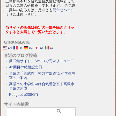
三島郡島本町を合気道普及活動地域として
日々合気道の研鑽をしております。 合気道
に興味のある方は、是非とも
問合せページ
よりご連絡下さい。
当サイトの画像は特定の一部を除きクリッ
クすると大写しでご覧いただけます。
GTRANSLATE
EN
FR
DE
JA
ES
直近のブログ投稿
眞武館サイト、AIの力で完全リニューアル
43回目の結婚記念日
合気道「眞武館」枚方本部道場 小学生教
室のご案内
高槻市の小学生向け合気道教室｜高槻市
合気道連盟
Peugeot e208GTi
サイト内検索