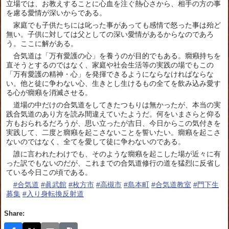
立場では、お教えすることに心血を注ぐ熱心さから、相手の方の事
を慮る愛情が深いからである。
家庭でも子供たちには叱った事があっても感情で怒った事は殆ど
無い。子供に対しては父としての深い愛情があるからなのであろ
う。ここに解がある。
合気道は「万有愛護の心」を養うのが目的でもある。癇癪持ちを
直そうとするのではなく、家庭や社会生活等の実践の場でもこの
「万有愛護の精神・心」を発揮できるようにならなければならな
い。他と徒に争わない心、生きとし生けるもの全てを飲み込み愛す
る心が癇癪を消滅させる。
道場の中だけの合気道をしてきたつもりは無かったが、本当の実
践合気道のあり方を読み間違えていたようだ。何をいまさらと仰る
方もおられるだろうが、思い立ったが吉日、今日からこの気付きを
実践して、二度と癇癪を起こさないことを誓いたい。癇癪を起こさ
ないのではなく、全てを愛して徒に争わないのである。
誰に言われたわけでも、そのような癇癪を起こした場が近々に有
った訳でもないのだが、これまでの合気道修行の道を猛烈に反省し
ている今日この頃である。
#合気道
#眞武館
#枚方市
#高槻市
#島本町
#合気道教室
#門下生
募集
#入り身転換反射道
Share: