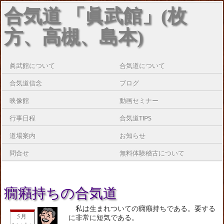
合気道 「眞武館」(枚
方、高槻、島本)
眞武館について
合気道について
合気道信念
ブログ
映像館
動画セミナー
行事日程
合気道TIPS
道場案内
お知らせ
問合せ
無料体験稽古について
癇癪持ちの合気道
私は生まれついての癇癪持ちである。要する
5月
に非常に短気である。