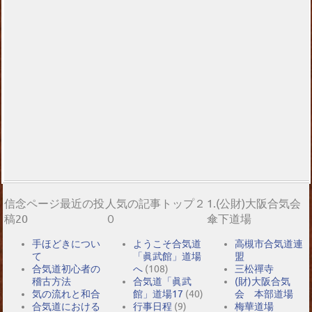
信念ページ最近の投
人気の記事トップ２
1.(公財)大阪合気会
稿20
０
傘下道場
手ほどきについ
ようこそ合気道
高槻市合気道連
て
「眞武館」道場
盟
合気道初心者の
へ
(108)
三松禪寺
稽古方法
合気道「眞武
(財)大阪合気
気の流れと和合
館」道場17
(40)
会 本部道場
合気道における
行事日程
(9)
梅華道場