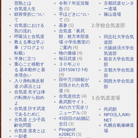
習熟とは
令和７年近況報
京都武道センタ
合気道人生
告
(5)
ー道場
鎖骨骨折につい
手ほどきについ
篠山道場
て
て
(5)
2.学校合気道部
合気道における
墓参
(5)
気の流れ
合気道「眞武
呼吸法と合気道
館」枚方本部道
同志社大学合気
教える事は学ぶ
場 小学生教室の
道部
事（ブログより
ご案内
(4)
大阪経済大学合
転載）
物の価値
(4)
気道部
半身に立つ
毎日武道
(4)
龍谷大学合気道
重心ごと移動す
３０年ぶり
部
る 基本動作と基
(20150612-14)
京都大学合気道
(4)
本理合い
部
田中万川師範が
入り身転換反射
関西大学合気道
目指された合気
道 の原点とは
部
道
(4)
合気道 先ずは体
合気道信念
(4)
の転換から始め
3.合気道道場
眞武館サイト、
よ
AIの力で完全リ
合気道 許す武道
尚武館
ニューアル
(3)
であるために
NPO法人AIKI-
43回目の結婚記
合気道 と少子高
NET
念日
(3)
札幌合氣修練道
齢化問題
Peugeot
場
合気道 道友とは
e208GTi
(3)
一刻者