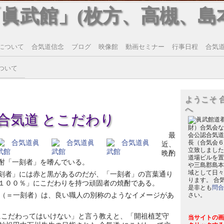
「眞武館」(枚方、高槻、島
について
合気道信念
ブログ
映像館
動画セミナー
行事日程
合気道T
ついて
ようこそ 
へ
合気道 とこだわり
財）合気会な
最
会公認合気道
長（合気会６
近、
立致しました
晩酌
道場ビルを置
酎「一刻者」を嗜んでいる。
や三島郡島本
域として日々
刻者」には赤と黒があるのだが、「一刻者」の言葉通り
ります。 合
１００％」にこだわりを持つ頑固者の焼酎である。
是非とも
問合
（＝一刻者）は、良い職人の別称のようなイメージがあ
さい。
にこだわってはいけない」と言う教えと、「開祖植芝守
当サイトの画