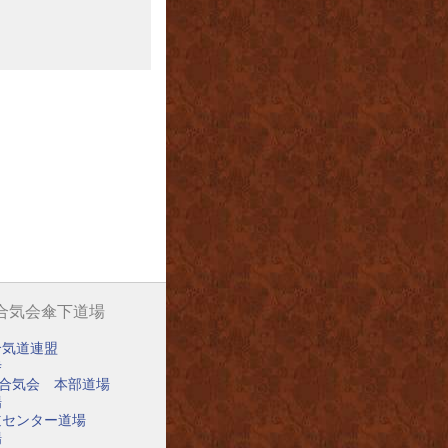
阪合気会傘下道場
合気道連盟
寺
阪合気会 本部道場
場
道センター道場
場