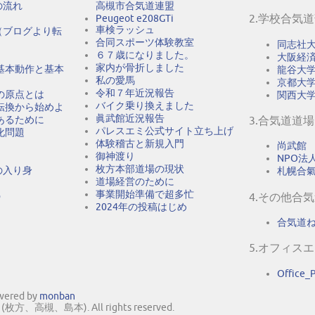
の流れ
高槻市合気道連盟
2.学校合気
Peugeot e208GTi
車検ラッシュ
（ブログより転
合同スポーツ体験教室
同志社
６７歳になりました。
大阪経
家内が骨折しました
基本動作と基本
龍谷大
私の愛馬
京都大
令和７年近況報告
の原点とは
関西大
バイク乗り換えました
転換から始めよ
眞武館近況報告
あるために
3.合気道道場
パレスエミ公式サイト立ち上げ
化問題
体験稽古と新規入門
尚武館
御神渡り
NPO法人A
枚方本部道場の現状
の入り身
札幌合
道場経営のために
事業開始準備で超多忙
う
4.その他合
2024年の投稿はじめ
合気道
5.オフィス
Office
owered by
monban
方、高槻、島本). All rights reserved.