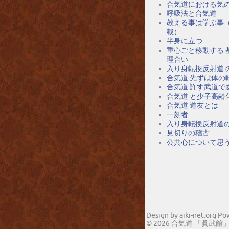
合気道における気
呼吸法と合気道
教える事は学ぶ事
載）
半身に立つ
重心ごと移動する 
理合い
入り身転換反射道 
合気道 先ずは体の
合気道 許す武道で
合気道 と少子高齢
合気道 道友とは
一刻者
入り身転換反射道
見切りの稽古
公共心について思
Design by aiki-net.org P
© 2026 合気道 「眞武館」(枚