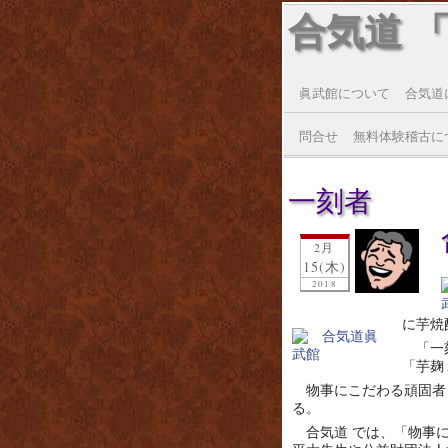
合気道 
眞武館について
合気道
問合せ
無料体験稽古に
一刻者
2月
15(木)
2018
に芋焼
「一
「芋麹
物事にこだわる頑固者
る。
合気道 では、「物事