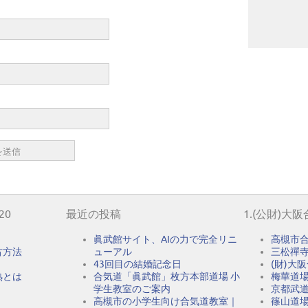
20
最近の投稿
1.(公財)大
眞武館サイト、AIの力で完全リニ
高槻市
古方法
ューアル
三松禪
43回目の結婚記念日
(財)大
熟とは
合気道「眞武館」枚方本部道場 小
梅華道
学生教室のご案内
京都武
高槻市の小学生向け合気道教室｜
篠山道