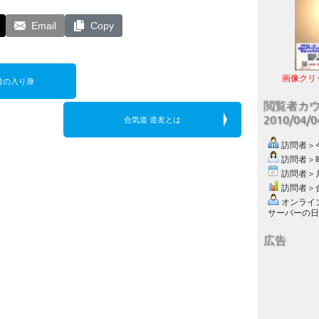
Email
Copy
画像クリ
道の入り身
閲覧者カ
2010/04/
合気道 道友とは
訪問者＞今日
訪問者＞昨日
訪問者＞月別
訪問者＞合計
オンライン数
サーバーの日付 :
広告