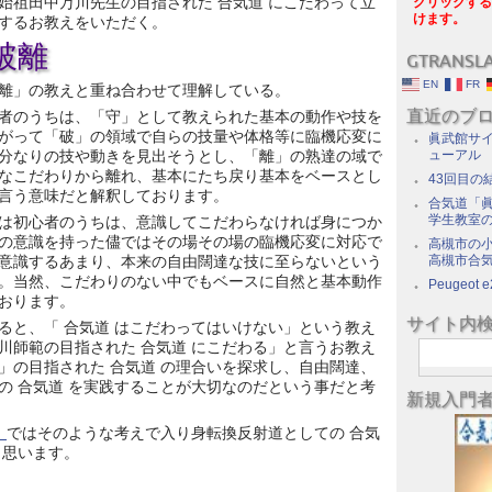
始祖田中万川先生の目指された 合気道 にこだわって立
クリックする
けます。
するお教えをいただく。
破離
GTRANSL
EN
FR
離」の教えと重ね合わせて理解している。
直近のブ
者のうちは、「守」として教えられた基本の動作や技を
がって「破」の領域で自らの技量や体格等に臨機応変に
眞武館サイ
分なりの技や動きを見出そうとし、「離」の熟達の域で
ューアル
なこだわりから離れ、基本にたち戻り基本をベースとし
43回目の
言う意味だと解釈しております。
合気道「眞
学生教室
は初心者のうちは、意識してこだわらなければ身につか
の意識を持った儘ではその場その場の臨機応変に対応で
高槻市の
意識するあまり、本来の自由闊達な技に至らないという
高槻市合
。当然、こだわりのない中でもベースに自然と基本動作
Peugeot e
おります。
サイト内
ると、「 合気道 はこだわってはいけない」という教え
川師範の目指された 合気道 にこだわる」と言うお教え
」の目指された 合気道 の理合いを探求し、自由闊達、
の 合気道 を実践することが大切なのだという事だと考
新規入門
」
ではそのような考えで入り身転換反射道としての 合気
と思います。