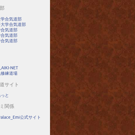
道部
大学合気道部
済大学合気道部
学合気道部
学合気道部
学合気道部
IKI-NET
氣修練道場
気道サイト
ねっと
エミ関係
_Palace_Emi公式サイト