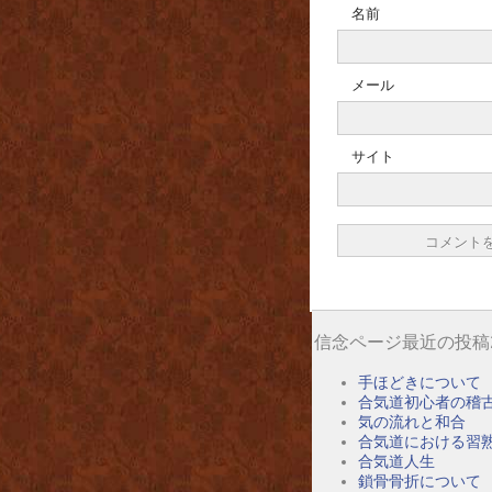
名前
メール
サイト
信念ページ最近の投稿
手ほどきについて
合気道初心者の稽
気の流れと和合
合気道における習
合気道人生
鎖骨骨折について