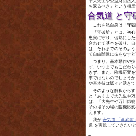
平大先生や公益財団法人
ち返るべき」という相反
合気道 と守
これを私自身は「守破
「守破離」とは、初心
忠実に守り、習熟にした
合わせて基本を破り、自
は、それまでのそのよう
て自由闊達に技をなすと
つまり、基本動作や技
ず、いつまでもこだわり
きず、また、臨機応変を
事ではないのでしょうか
や基本技は脈々と活きて
そのような解釈からす
と「あくまで大先生や万
は、「大先生や万川師範
その場その場の臨機応変
えます。
我が
合気道 「眞武館
道 を実践していきたい