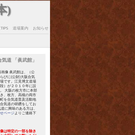
本)
IPS
道場案内
お知らせ
合気道 「眞武館」
眞武館は、（公
らびに(公財)大阪合気
場です。江見博文道場
段）が２０１０年に設
。 大阪の枚方市に本部
き、枚方、高槻の両市
町を合気道普及活動地
合気道の研鑽をしてお
気道に興味のある方は、
せページ
よりご連絡下
像は特定の一部を除き