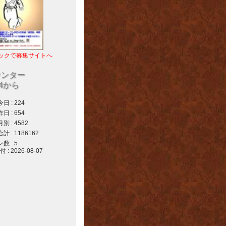
ックで募集サイトへ
ウンター
04から
 : 224
 : 654
 : 4582
 : 1186162
 : 5
 2026-08-07