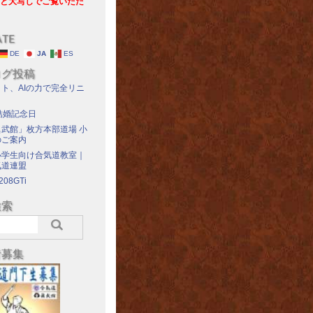
と大写しでご覧いただ
ATE
DE
JA
ES
ログ投稿
ト、AIの力で完全リニ
結婚記念日
武館」枚方本部道場 小
のご案内
小学生向け合気道教室｜
気道連盟
208GTi
検索
者募集