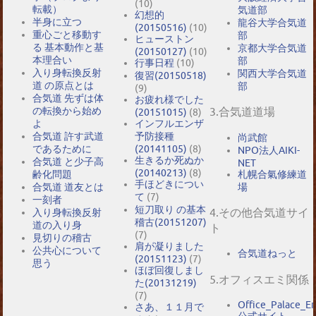
(10)
転載）
気道部
幻想的
半身に立つ
龍谷大学合気道
(20150516)
(10)
重心ごと移動す
部
ヒューストン
る 基本動作と基
京都大学合気道
(20150127)
(10)
本理合い
部
行事日程
(10)
入り身転換反射
関西大学合気道
復習(20150518)
道 の原点とは
部
(9)
合気道 先ずは体
お疲れ様でした
の転換から始め
3.合気道道場
(20151015)
(8)
よ
インフルエンザ
合気道 許す武道
予防接種
尚武館
であるために
(20141105)
(8)
NPO法人AIKI-
生きるか死ぬか
合気道 と少子高
NET
(20140213)
(8)
札幌合氣修練道
齢化問題
手ほどきについ
場
合気道 道友とは
て
(7)
一刻者
短刀取り の基本
4.その他合気道サイ
入り身転換反射
稽古(20151207)
道の入り身
ト
(7)
見切りの稽古
肩が凝りました
公共心について
合気道ねっと
(20151123)
(7)
思う
ほぼ回復しまし
5.オフィスエミ関係
た(20131219)
(7)
Office_Palace_E
さあ、１１月で