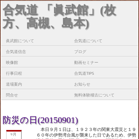
合気道 「眞武館」(枚
方、高槻、島本)
眞武館について
合気道について
合気道信念
ブログ
映像館
動画セミナー
行事日程
合気道TIPS
道場案内
お知らせ
問合せ
無料体験稽古について
防災の日(20150901)
本日９月１日は、１９２３年の関東大震災と１９
9月
６０年の伊勢湾台風が襲来した日であるため、伊勢