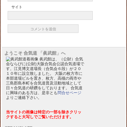
サイト
ようこそ 合気道 「眞武館」へ
眞武館は、（公財）合気
会ならびに(公財)大阪合気会公認合気道場で
す。江見博文道場長（合気会６段）が２０
１０年に設立致しました。 大阪の枚方市に
本部道場ビルを置き、枚方、高槻の両市や
三島郡島本町を合気道普及活動地域として
日々合気道の研鑽をしております。 合気道
に興味のある方は、是非とも
問合せページ
よりご連絡下さい。
当サイトの画像は特定の一部を除きクリッ
クすると大写しでご覧いただけます。