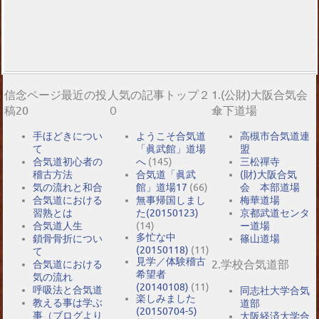
信念ページ最近の投
人気の記事トップ２
1.(公財)大阪合気会
稿20
０
傘下道場
手ほどきについ
ようこそ合気道
高槻市合気道連
て
「眞武館」道場
盟
合気道初心者の
へ
(145)
三松禪寺
稽古方法
合気道「眞武
(財)大阪合気
気の流れと和合
館」道場17
(66)
会 本部道場
合気道における
無事帰国しまし
梅華道場
習熟とは
た(20150123)
京都武道センタ
合気道人生
(14)
ー道場
多忙な中
鎖骨骨折につい
篠山道場
(20150118)
(11)
て
見学／体験稽古
2.学校合気道部
合気道における
希望者
気の流れ
(20140108)
(11)
呼吸法と合気道
同志社大学合気
楽しみました
教える事は学ぶ
道部
(20150704-5)
事（ブログより
大阪経済大学合