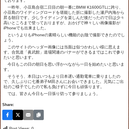
ております。
一昨年、小豆島合宿二日目の朝一番にBMW K1600GTLに跨り、
小豆島のワイディングロードを堪能した折に撮影した瀬戸内海から
昇る朝日です。少しライディングを楽しんだ後だったので日は少々
高いところまで登っておりますが、おかげで神々しい画像撮影が
iPhoneでも出来ました。
というよりもiPhoneの素晴らしい機能のお陰で撮影できたのでし
ょう。
このサイトのヘッダー画像には当面は似つかわしい様に思えま
す。合気道「眞武館」道場関連のバナーができるまではこれで参り
たいと思います。
今日もこの日の朝日を思い浮かべながら一日を始めたいと思いま
す。
そうそう、本日はいつもより日本遅い通勤電車に乗りましたの
で、久しぶりに七番弟子M田さんにお会いできました。元気にご出
社のご様子でしたので私も負けずに今日も頑張ります。
では、皆さん今日も一日張り切って参りましょう。
Share:
Post Views:
0