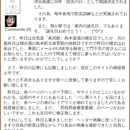
01
湾台風後に同年「防災の日」として閣議決定されま
(火)
した。
2015
その為、毎年各地で防災訓練などが実施されてお
ります。
また、我が家では「家内の誕生日」でもありま
Comments (0)
す。「誕生日おめでとう！ 」 (^O^)/
さて、昨日は合気道「眞武館」島本道場の稽古日でしたが、月の
最終日は稽古場の島本町立体育館の休館日ですので昨日の稽古はお
休みでした。事前にメールやLINE等を駆使して門下生の皆さんには
お知らせしておりましたので間違えて稽古に参られた方はいなかっ
たと思いますがいかがでしたでしょうか？
さて、昨日の記事にも記載しましたが、現在このサイトの模様替
え中です。
色々と不具合もありますが徐々に改修して参りますので宜しくお
願い致します。
昨日は、各ページのヘッダー下部に、今サイトのどこにいるかが
わかる、以前のサイトにもありました「パン屑リスト」を設けまし
た。また、各ページの表のレイアウトが崩れておりましたのである
程度修正致しました。まだ、「昇段昇級審査要綱」のページがおか
しいですが、これも近日中に修正致します。
それにしても、昨日も書きましたが、ヘッダー画像に使っており
ます小豆島の絶景は我ながらプロ並みの画像を撮影できたと自負し