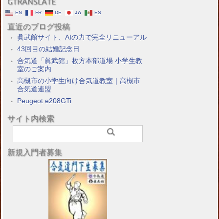
GTRANSLATE
EN
FR
DE
JA
ES
直近のブログ投稿
眞武館サイト、AIの力で完全リニューアル
43回目の結婚記念日
合気道「眞武館」枚方本部道場 小学生教
室のご案内
高槻市の小学生向け合気道教室｜高槻市
合気道連盟
Peugeot e208GTi
サイト内検索
新規入門者募集