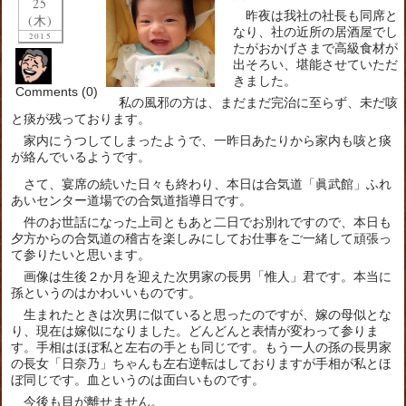
25
昨夜は我社の社長も同席と
(木)
なり、社の近所の居酒屋でし
2015
たがおかげさまで高級食材が
出そろい、堪能させていただ
きました。
Comments (0)
私の風邪の方は、まだまだ完治に至らず、未だ咳
と痰が残っております。
家内にうつしてしまったようで、一昨日あたりから家内も咳と痰
が絡んでいるようです。
さて、宴席の続いた日々も終わり、本日は合気道「眞武館」ふれ
あいセンター道場での合気道指導日です。
件のお世話になった上司ともあと二日でお別れですので、本日も
夕方からの合気道の稽古を楽しみにしてお仕事をご一緒して頑張っ
て参りたいと思います。
画像は生後２か月を迎えた次男家の長男「惟人」君です。本当に
孫というのはかわいいものです。
生まれたときは次男に似ていると思ったのですが、嫁の母似とな
り、現在は嫁似になりました。どんどんと表情が変わって参りま
す。手相はほぼ私と左右の手とも同じです。もう一人の孫の長男家
の長女「日奈乃」ちゃんも左右逆転はしておりますが手相が私とほ
ぼ同じです。血というのは面白いものです。
今後も目が離せません。