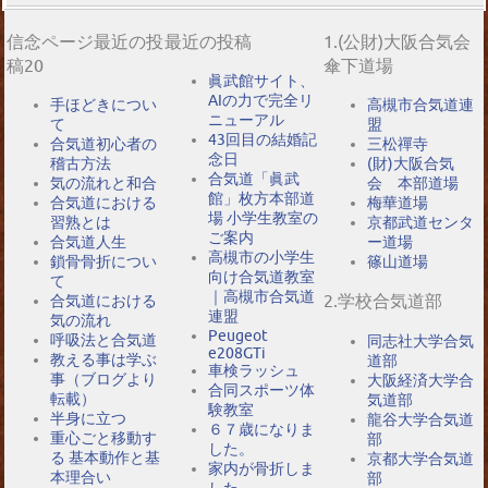
信念ページ最近の投
最近の投稿
1.(公財)大阪合気会
稿20
傘下道場
眞武館サイト、
AIの力で完全リ
手ほどきについ
高槻市合気道連
ニューアル
て
盟
43回目の結婚記
合気道初心者の
三松禪寺
念日
稽古方法
(財)大阪合気
合気道「眞武
気の流れと和合
会 本部道場
館」枚方本部道
合気道における
梅華道場
場 小学生教室の
習熟とは
京都武道センタ
ご案内
合気道人生
ー道場
高槻市の小学生
鎖骨骨折につい
篠山道場
向け合気道教室
て
｜高槻市合気道
2.学校合気道部
合気道における
連盟
気の流れ
Peugeot
呼吸法と合気道
同志社大学合気
e208GTi
教える事は学ぶ
道部
車検ラッシュ
事（ブログより
大阪経済大学合
合同スポーツ体
転載）
気道部
験教室
半身に立つ
龍谷大学合気道
６７歳になりま
重心ごと移動す
部
した。
る 基本動作と基
京都大学合気道
家内が骨折しま
本理合い
部