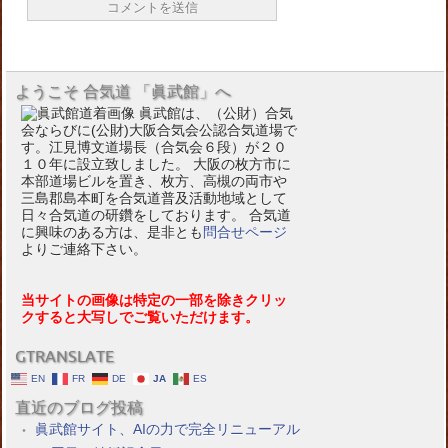
ようこそ 合気道 「眞武館」へ
眞武館は、（公財）合気
会ならびに(公財)大阪合気会公認合気道場で
す。江見博文道場長（合気会６段）が２０
１０年に設立致しました。 大阪の枚方市に
本部道場ビルを置き、枚方、高槻の両市や
三島郡島本町を合気道普及活動地域として
日々合気道の研鑽をしております。 合気道
に興味のある方は、是非とも
問合せページ
よりご連絡下さい。
当サイトの画像は特定の一部を除きクリッ
クすると大写しでご覧いただけます。
GTRANSLATE
EN
FR
DE
JA
ES
直近のブログ投稿
眞武館サイト、AIの力で完全リニューアル