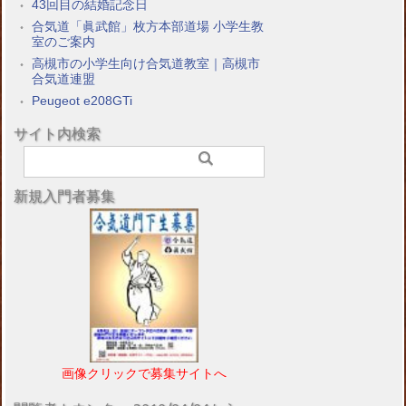
43回目の結婚記念日
合気道「眞武館」枚方本部道場 小学生教
室のご案内
高槻市の小学生向け合気道教室｜高槻市
合気道連盟
Peugeot e208GTi
サイト内検索
新規入門者募集
画像クリックで募集サイトへ