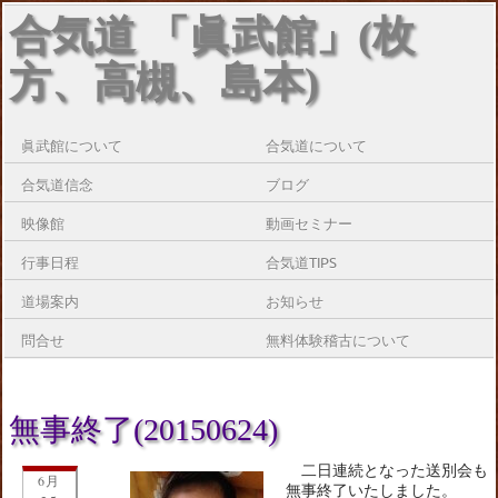
合気道 「眞武館」(枚
方、高槻、島本)
眞武館について
合気道について
合気道信念
ブログ
映像館
動画セミナー
行事日程
合気道TIPS
道場案内
お知らせ
問合せ
無料体験稽古について
無事終了(20150624)
二日連続となった送別会も
6月
無事終了いたしました。