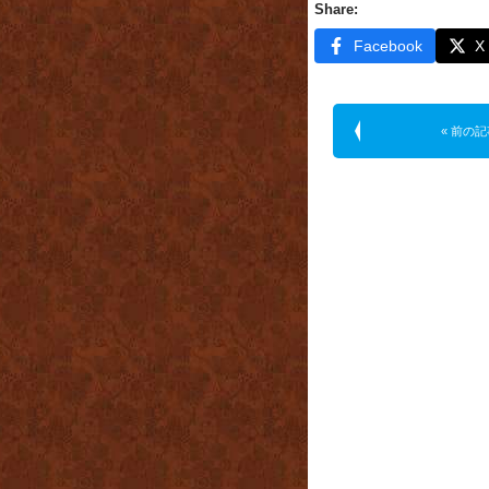
Share:
Facebook
X
« 前の記