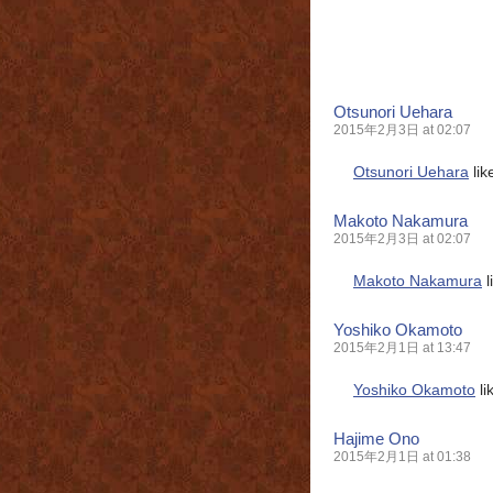
Otsunori Uehara
2015年2月3日 at 02:07
Otsunori Uehara
lik
Makoto Nakamura
2015年2月3日 at 02:07
Makoto Nakamura
l
Yoshiko Okamoto
2015年2月1日 at 13:47
Yoshiko Okamoto
li
Hajime Ono
2015年2月1日 at 01:38