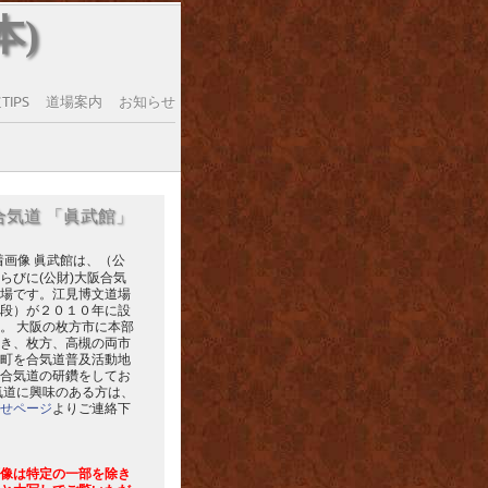
本)
IPS
道場案内
お知らせ
合気道 「眞武館」
眞武館は、（公
らびに(公財)大阪合気
場です。江見博文道場
段）が２０１０年に設
。 大阪の枚方市に本部
き、枚方、高槻の両市
町を合気道普及活動地
合気道の研鑽をしてお
気道に興味のある方は、
せページ
よりご連絡下
像は特定の一部を除き