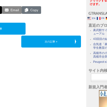
クリックする
けます。
Email
Copy
GTRANSL
EN
FR
直近のブ
事
眞武館サイ
ューアル
43回目の
次の記事 »
合気道「眞
学生教室
高槻市の
高槻市合
Peugeot e
サイト内
新規入門