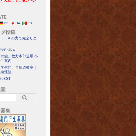
と大写しでご覧いただ
ATE
DE
JA
ES
ログ投稿
ト、AIの力で完全リニ
結婚記念日
武館」枚方本部道場 小
のご案内
小学生向け合気道教室｜
気道連盟
208GTi
検索
者募集