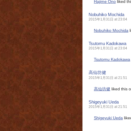
Hajime Ono
liked t
Nobuhiko Mochida
2015年1月31日 at 23:04
Nobuhiko Mochida
l
Tsutomu Kadokawa
2015年1月31日 at 23:04
Tsutomu Kadokawa
高仙坊健
2015年1月31日 at 21:51
高仙坊健
liked this
Shigeyuki Ueda
2015年1月31日 at 21:51
Shigeyuki Ueda
like