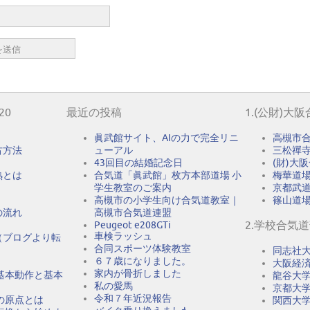
20
最近の投稿
1.(公財)大
眞武館サイト、AIの力で完全リニ
高槻市
古方法
ューアル
三松禪
43回目の結婚記念日
(財)大
熟とは
合気道「眞武館」枚方本部道場 小
梅華道
学生教室のご案内
京都武
高槻市の小学生向け合気道教室｜
篠山道
の流れ
高槻市合気道連盟
2.学校合気
Peugeot e208GTi
車検ラッシュ
（ブログより転
合同スポーツ体験教室
同志社
６７歳になりました。
大阪経
家内が骨折しました
基本動作と基本
龍谷大
私の愛馬
京都大
令和７年近況報告
の原点とは
関西大