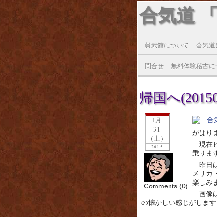
合気道 
眞武館について
合気道
問合せ
無料体験稽古に
帰国へ(20150
1月
31
がはり
(土)
現在
2015
乗りま
昨日
メリカ
楽しみ
Comments (0)
画像
の懐かしい感じがします