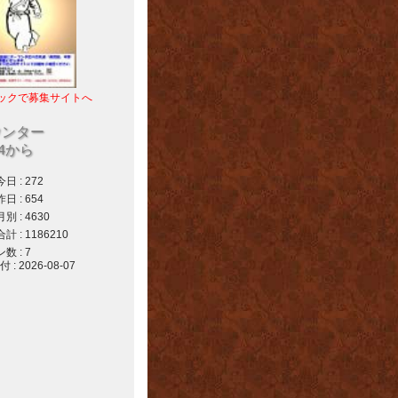
ックで募集サイトへ
ウンター
04から
 : 272
 : 654
 : 4630
 : 1186210
 : 7
 2026-08-07