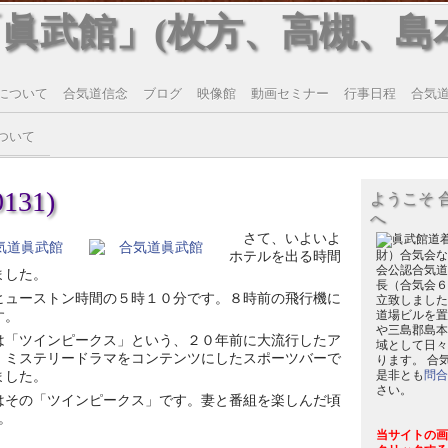
「眞武館」(枚方、高槻、島
について
合気道信念
ブログ
映像館
動画セミナー
行事日程
合気道T
ついて
131)
ようこそ 
へ
さて、いよいよ
ホテルを出る時間
財）合気会な
会公認合気道
ました。
長（合気会６
ヒューストン時間の５時１０分です。８時前の飛行機に
立致しました
す。
道場ビルを置
や三島郡島本
は「ツインピークス」という、２０年前に大流行したア
域として日々
・ミステリードラマをコンテンツにしたスポーツバーで
ります。 合
ました。
是非とも
問合
さい。
はその「ツインピークス」です。妻と番組を楽しんだ頃
。
当サイトの画