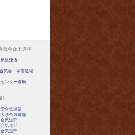
阪合気会傘下道場
合気道連盟
寺
阪合気会 本部道場
場
道センター道場
場
道部
大学合気道部
済大学合気道部
学合気道部
学合気道部
学合気道部