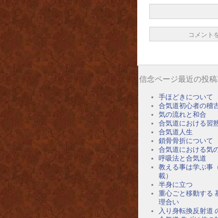
信念ページ最近の投稿
手ほどきについて
合気道初心者の稽
気の流れと和合
合気道における習
合気道人生
鎖骨骨折について
合気道における気
呼吸法と合気道
教える事は学ぶ事
載）
半身に立つ
重心ごと移動する 
理合い
入り身転換反射道 