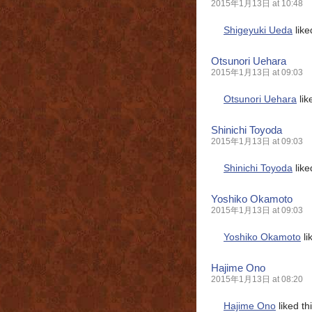
2015年1月13日 at 10:48
Shigeyuki Ueda
like
Otsunori Uehara
2015年1月13日 at 09:03
Otsunori Uehara
lik
Shinichi Toyoda
2015年1月13日 at 09:03
Shinichi Toyoda
like
Yoshiko Okamoto
2015年1月13日 at 09:03
Yoshiko Okamoto
li
Hajime Ono
2015年1月13日 at 08:20
Hajime Ono
liked t