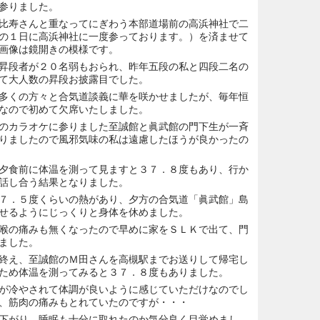
参りました。
比寿さんと重なってにぎわう本部道場前の高浜神社で二
の１日に高浜神社に一度参っております。）を済ませて
画像は鏡開きの模様です。
昇段者が２０名弱もおられ、昨年五段の私と四段二名の
て大人数の昇段お披露目でした。
多くの方々と合気道談義に華を咲かせましたが、毎年恒
なので初めて欠席いたしました。
のカラオケに参りました至誠館と眞武館の門下生が一斉
りましたので風邪気味の私は遠慮したほうが良かったの
夕食前に体温を測って見ますと３７．８度もあり、行か
話し合う結果となりました。
７．５度くらいの熱があり、夕方の合気道「眞武館」島
せるようにじっくりと身体を休めました。
喉の痛みも無くなったので早めに家をＳＬＫで出て、門
ました。
終え、至誠館のＭ田さんを高槻駅までお送りして帰宅し
ため体温を測ってみると３７．８度もありました。
が冷やされて体調が良いように感じていただけなのでし
、筋肉の痛みもとれていたのですが・・・
下がり、睡眠も十分に取れたのか気分良く目覚めまし