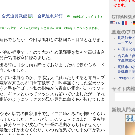
クリックする
けます。
GTRANSL
※ 画像はクリックすると
EN
FR
画像左右上部にマウスを移動すると前後の画像に移動するボタンが現われま
直近のブ
眞武館サイ
連休でしたが、今回は風邪との格闘の三日間となりまし
ューアル
43回目の
が痛い程度でしたので念のため風邪薬を飲んで高槻市合
合気道「眞
開合気道教室に臨みました。
学生教室
出る時には少し雨も降っておりましたので朝からＳＬＫ
高槻市の
向かいました。
高槻市合
やすい体質なのか、冬場は人に触れたりすると青白いプ
Peugeot e
電撃が来るのが日常茶飯事で、昨年無くなった愛犬ソッ
うと手を伸ばした私の指先から青白い電光が走ってソッ
サイト内
た。ギャンといってソックスも驚いていましたが、それ
傷跡のようにソックスの黒い鼻先に白く色が抜けてしま
新規入門
やそれ以前の自家用車ではドアに触れるのが怖いくらい
っていました。ところが、このＳＬＫではまだ一度も静
。多分シートが皮なのが一番の理由かもしれませんが、
最近手汗が出なくなり、いつも湿気ていた手の平が乾い