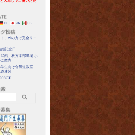
と大写しでご覧いただ
ATE
DE
JA
ES
ログ投稿
ト、AIの力で完全リニ
結婚記念日
武館」枚方本部道場 小
のご案内
小学生向け合気道教室｜
気道連盟
208GTi
検索
者募集