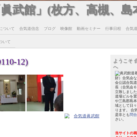
「眞武館」(枚方、高槻、島
について
合気道信念
ブログ
映像館
動画セミナー
行事日程
合気道T
ついて
10-12)
ようこそ 
へ
財）合気会な
会公認合気道
長（合気会６
立致しました
道場ビルを置
や三島郡島本
域として日々
ります。 合
是非とも
問合
さい。
当サイトの画