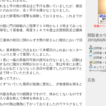
のかもしれません。
れると手の痕が残るほど手汗を搔いていましたが、最近
トのおかげか、全く手汗を搔かなくなりました。
はまだ静電気の電撃を経験しておりません。これまでが
の様に門川師範のご指導で１０時から１２時までみっち
画像クリ
帰宅して昼食後、再度ＳＬＫで今度は古曽部防災公園体
閲覧者カ
2010/04/
三連休の初日に関わらず大勢の皆さんに稽古においで頂
訪問者＞今日
ち）基本動作に力点をおいて木曜日のふれあいセンター
訪問者＞昨日
っぷりと使って復習いたしました。
訪問者＞月別
Ｉ君に一級の昇級印可状の授与を行ないました。試験は
訪問者＞合計
するのに随分と時間がかかりました。実は年末にお渡し
オンライン数
さんがお亡くなりなった当日や翌週でしたのでおめでと
サーバーの日付 :
まで待っていただきました。
張って下さい。
広告
ぐずついていた風邪が急激に悪化し、夕食後熱を測ると
大阪合気会での鏡開きですので、休みたくないものです
入り薬を飲んで身体を休めました。
ものの熱は微熱に下がっておりましたのでマスクをして