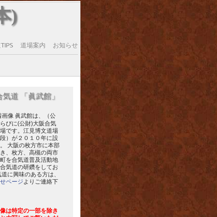
本)
IPS
道場案内
お知らせ
合気道 「眞武館」
眞武館は、（公
らびに(公財)大阪合気
場です。江見博文道場
段）が２０１０年に設
。 大阪の枚方市に本部
き、枚方、高槻の両市
町を合気道普及活動地
合気道の研鑽をしてお
気道に興味のある方は、
せページ
よりご連絡下
像は特定の一部を除き