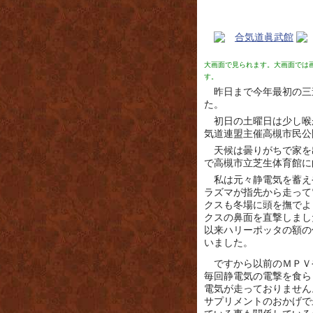
大画面で見られます。大画面では
す。
昨日まで今年最初の三
た。
初日の土曜日は少し喉
気道連盟主催高槻市民公
天候は曇りがちで家を
で高槻市立芝生体育館に
私は元々静電気を蓄え
ラズマが指先から走って
クスも冬場に頭を撫でよ
クスの鼻面を直撃しまし
以来ハリーポッタの額の
いました。
ですから以前のＭＰＶ
毎回静電気の電撃を食ら
電気が走っておりません
サプリメントのおかげで