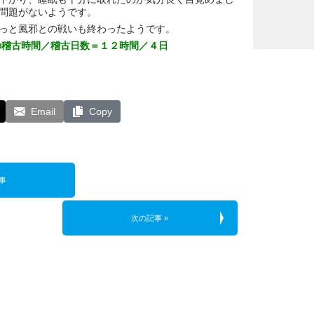
問題がないようです。
っと風邪との戦いも終わったようです。
の稽古時間／稽古日数＝１２時間／４日
Email
Copy
事
次の記事 »