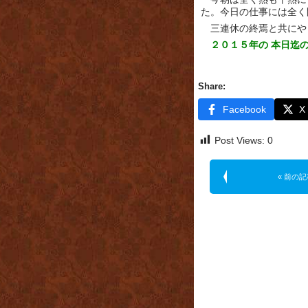
た。今日の仕事には全く
三連休の終焉と共にや
２０１５年の 本日迄
Share:
Facebook
X
Post Views:
0
« 前の記