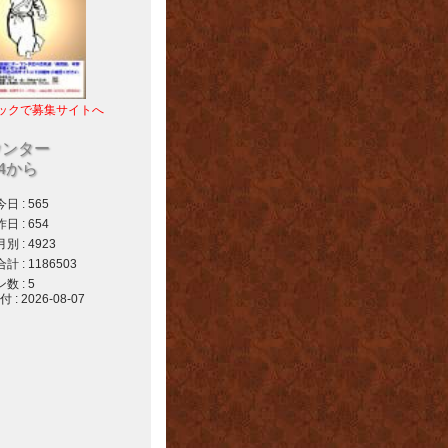
ックで募集サイトへ
ウンター
04から
 : 565
 : 654
 : 4923
 : 1186503
 : 5
 2026-08-07