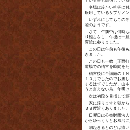
ている事も関係している
冬場は冷たい机等に触
服用しているサプリメン
いずれにしてもこの冬
嘘のようです。
さて、午前中は何時も
り稽古をし、午後は一旦
育館に参りました。
この日は午前も午後も
きました。
この日も一教（正面打
道場での稽古を時間をた
稽古後に至誠館のＩＮ
１０月でしたのでお渡し
するはずでしたが、山本
うと言えない為、年明け
次は初段を目指して頑
家に帰りますと朝から
３８度近くありました。
日曜日は公益財団法人
からゆっくりとお風呂に
朝起きるとのどは痛い