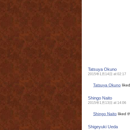
Tatsuya Okuno
2015年1月14日 at 02:17
Tatsuya Okuno
like
Shingo Naito
2015年1月13日 at 14:06
Shingo Naito
liked t
Shigeyuki Ueda