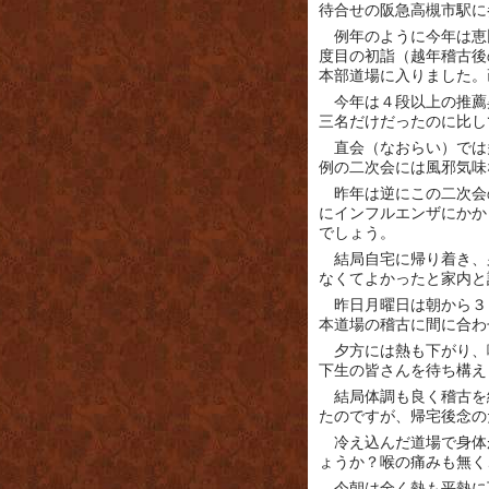
待合せの阪急高槻市駅に
例年のように今年は恵
度目の初詣（越年稽古後
本部道場に入りました。
今年は４段以上の推薦
三名だけだったのに比し
直会（なおらい）では
例の二次会には風邪気味
昨年は逆にこの二次会
にインフルエンザにかか
でしょう。
結局自宅に帰り着き、
なくてよかったと家内と
昨日月曜日は朝から３
本道場の稽古に間に合わ
夕方には熱も下がり、
下生の皆さんを待ち構え
結局体調も良く稽古を
たのですが、帰宅後念の
冷え込んだ道場で身体
ょうか？喉の痛みも無く
今朝は全く熱も平熱に