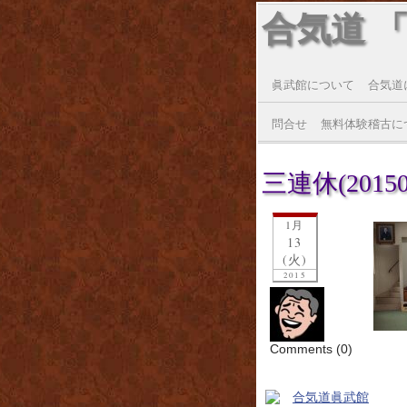
合気道 
眞武館について
合気道
問合せ
無料体験稽古に
三連休(201501
1月
13
(火)
2015
Comments (0)