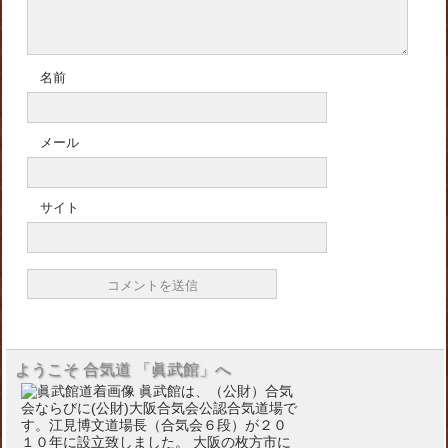
名前
メール
サイト
ようこそ 合気道 「眞武館」へ
眞武館は、（公財）合気
会ならびに(公財)大阪合気会公認合気道場で
す。江見博文道場長（合気会６段）が２０
１０年に設立致しました。 大阪の枚方市に