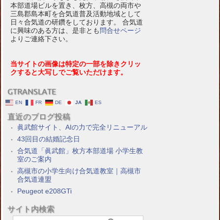
本部道場ビルを置き、枚方、高槻の両市や
三島郡島本町を合気道普及活動地域として
日々合気道の研鑽をしております。 合気道
に興味のある方は、是非とも
問合せページ
よりご連絡下さい。
当サイトの画像は特定の一部を除きクリッ
クすると大写しでご覧いただけます。
GTRANSLATE
EN
FR
DE
JA
ES
直近のブログ投稿
眞武館サイト、AIの力で完全リニューアル
43回目の結婚記念日
合気道「眞武館」枚方本部道場 小学生教
室のご案内
高槻市の小学生向け合気道教室｜高槻市
合気道連盟
Peugeot e208GTi
サイト内検索