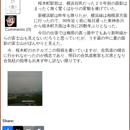
25
桜木町駅前は、横浜住民だった２０年前の面影は
(金)
まったく無く驚くばかりの変貌を遂げていた。
2010
新横浜駅は昨年も降りたが、横浜線は相模原方面
に行ったので、30年近く前に毎日通った東神奈川
から桜木町方面は本当に20数年ぶりとなった。
Comments (0)
今日の出張では梅雨の真っ最中でもあり新幹線か
らの富士山も見えないだろうと思っていたが、うす曇の中に夏の面
影の富士山がぼんやりと見えた。
今、桜木町のホテルでこの投稿を書いていますが、合気道の稽古
に行かれなかったのが残念であり、明日の合気道教室も欠席となり
合気杖の指導も出来ず申し訳ない限りです。
Share: