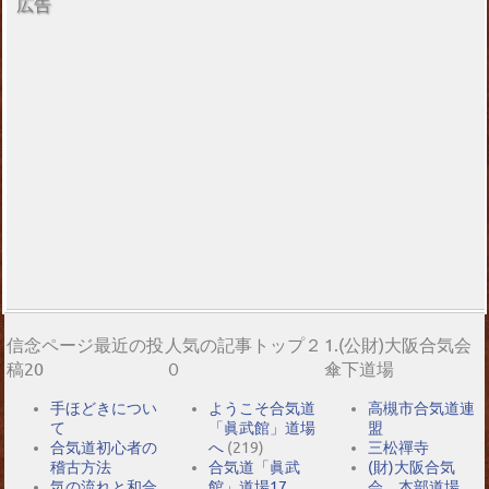
広告
信念ページ最近の投
人気の記事トップ２
1.(公財)大阪合気会
稿20
０
傘下道場
手ほどきについ
ようこそ合気道
高槻市合気道連
て
「眞武館」道場
盟
合気道初心者の
へ
(219)
三松禪寺
稽古方法
合気道「眞武
(財)大阪合気
気の流れと和合
館」道場17
会 本部道場