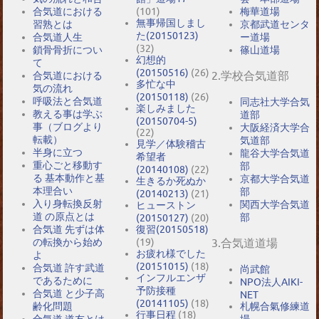
合気道における
(101)
梅華道場
無事帰国しまし
習熟とは
京都武道センタ
た(20150123)
合気道人生
ー道場
(32)
鎖骨骨折につい
篠山道場
幻想的
て
(20150516)
(26)
2.学校合気道部
合気道における
多忙な中
気の流れ
(20150118)
(26)
呼吸法と合気道
同志社大学合気
楽しみました
教える事は学ぶ
道部
(20150704-5)
事（ブログより
大阪経済大学合
(22)
転載）
気道部
見学／体験稽古
半身に立つ
龍谷大学合気道
希望者
重心ごと移動す
部
(20140108)
(22)
る 基本動作と基
京都大学合気道
生きるか死ぬか
本理合い
部
(20140213)
(21)
入り身転換反射
関西大学合気道
ヒューストン
道 の原点とは
部
(20150127)
(20)
合気道 先ずは体
復習(20150518)
の転換から始め
(19)
3.合気道道場
お疲れ様でした
よ
(20151015)
(18)
合気道 許す武道
尚武館
インフルエンザ
であるために
NPO法人AIKI-
予防接種
合気道 と少子高
NET
(20141105)
(18)
札幌合氣修練道
齢化問題
行事日程
(18)
場