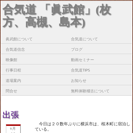
合気道 「眞武館」(枚
方、高槻、島本)
眞武館について
合気道について
合気道信念
ブログ
映像館
動画セミナー
行事日程
合気道TIPS
道場案内
お知らせ
問合せ
無料体験稽古について
出張
今日は２０数年ぶりに横浜市は、桜木町に宿泊し
6月
ている。