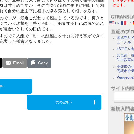
して、直線的に入り身して体を開くその腰で相手の顔面
クリックする
身は寸止めですが、その当身の流れのままに円転して相
けます。
れて自分の正面下に相手の拳を落として相手を崩す。
GTRANSL
のですが、最近こだわって稽古している形です。突きと
ぶつかり攻撃を上手く円転し、螺旋する自己の気の流れ
EN
FR
が理合いとしての目的です。
直近のブ
すので２人組で一対一の組稽古を十分に行う事ができま
眞武館サイ
充実した稽古となりました。
ューアル
43回目の
合気道「眞
学生教室
Email
Copy
高槻市の
高槻市合
Peugeot e
事
サイト内
次の記事 »
新規入門