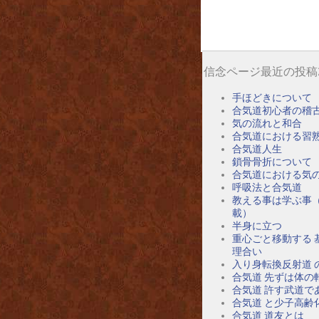
信念ページ最近の投稿
手ほどきについて
合気道初心者の稽
気の流れと和合
合気道における習
合気道人生
鎖骨骨折について
合気道における気
呼吸法と合気道
教える事は学ぶ事
載）
半身に立つ
重心ごと移動する 
理合い
入り身転換反射道 
合気道 先ずは体の
合気道 許す武道で
合気道 と少子高齢
合気道 道友とは