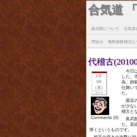
合気道 
眞武館について
合気道
問合せ
無料体験稽古に
代稽古(20100
今日
6月
した。
09
為、師
(水)
仕舞い
た。
2010
最近
が少な
稽古と
Comments (0)
眞武
た。直
導くというものです。