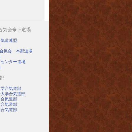
阪合気会傘下道場
合気道連盟
寺
阪合気会 本部道場
場
道センター道場
場
道部
大学合気道部
済大学合気道部
学合気道部
学合気道部
学合気道部