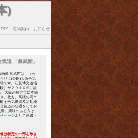
本)
IPS
道場案内
お知らせ
合気道 「眞武館」
眞武館は、（公
らびに(公財)大阪合気
場です。江見博文道場
段）が２０１０年に設
。 大阪の枚方市に本部
き、枚方、高槻の両市
町を合気道普及活動地
合気道の研鑽をしてお
気道に興味のある方は、
せページ
よりご連絡下
像は特定の一部を除き