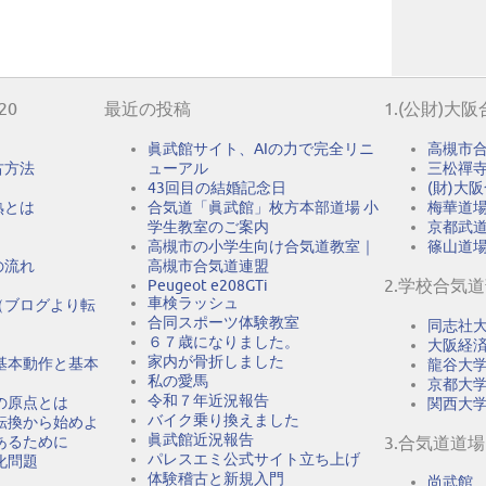
20
最近の投稿
1.(公財)大
眞武館サイト、AIの力で完全リニ
高槻市
古方法
ューアル
三松禪
43回目の結婚記念日
(財)大
熟とは
合気道「眞武館」枚方本部道場 小
梅華道
学生教室のご案内
京都武
高槻市の小学生向け合気道教室｜
篠山道
の流れ
高槻市合気道連盟
2.学校合気
Peugeot e208GTi
車検ラッシュ
（ブログより転
合同スポーツ体験教室
同志社
６７歳になりました。
大阪経
家内が骨折しました
基本動作と基本
龍谷大
私の愛馬
京都大
令和７年近況報告
の原点とは
関西大
バイク乗り換えました
転換から始めよ
眞武館近況報告
あるために
3.合気道道場
パレスエミ公式サイト立ち上げ
化問題
体験稽古と新規入門
尚武館