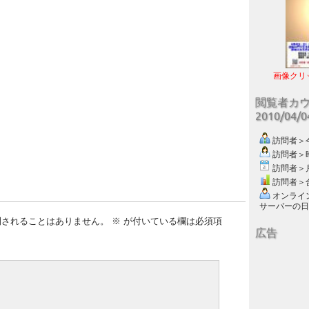
画像クリ
閲覧者カ
2010/04/
訪問者＞今日
訪問者＞昨日
訪問者＞月別
訪問者＞合計
オンライン数
サーバーの日付 :
開されることはありません。
※
が付いている欄は必須項
広告