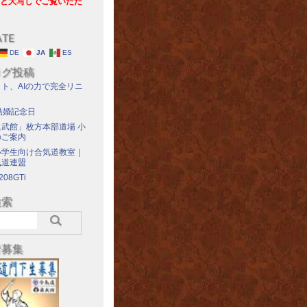
と大写しでご覧いただ
ATE
DE
JA
ES
ログ投稿
ト、AIの力で完全リニ
結婚記念日
武館」枚方本部道場 小
のご案内
小学生向け合気道教室｜
気道連盟
208GTi
検索
者募集