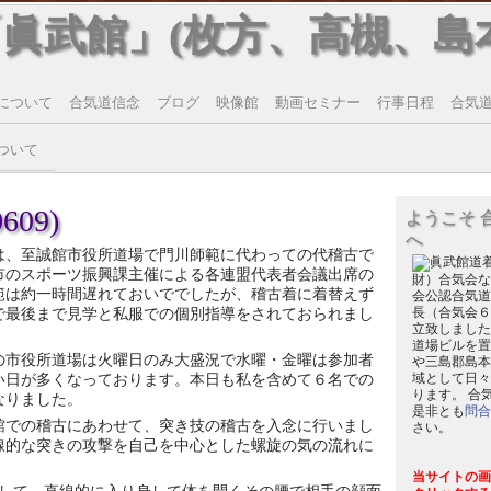
「眞武館」(枚方、高槻、島
について
合気道信念
ブログ
映像館
動画セミナー
行事日程
合気道T
ついて
609)
ようこそ 
へ
は、至誠館市役所道場で門川師範に代わっての代稽古で
市のスポーツ振興課主催による各連盟代表者会議出席の
財）合気会な
範は約一時間遅れておいででしたが、稽古着に着替えず
会公認合気道
で最後まで見学と私服での個別指導をされておられまし
長（合気会６
立致しました
道場ビルを置
の市役所道場は火曜日のみ大盛況で水曜・金曜は参加者
や三島郡島本
い日が多くなっております。本日も私を含めて６名での
域として日々
ります。 合
なりました。
是非とも
問合
館での稽古にあわせて、突き技の稽古を入念に行いまし
さい。
線的な突きの攻撃を自己を中心とした螺旋の気の流れに
当サイトの画