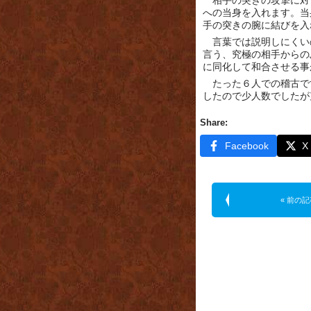
相手の突きの攻撃に対
への当身を入れます。当
手の突きの腕に結びを入
言葉では説明しにくい
言う、究極の相手からの
に同化して和合させる事
たった６人での稽古で
したので少人数でしたが
Share:
Facebook
X
« 前の記