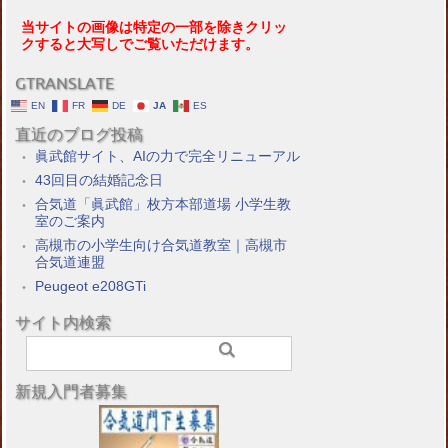
当サイトの画像は特定の一部を除きクリッ
クすると大写しでご覧いただけます。
GTRANSLATE
EN
FR
DE
JA
ES
直近のブログ投稿
眞武館サイト、AIの力で完全リニューアル
43回目の結婚記念日
合気道「眞武館」枚方本部道場 小学生教
室のご案内
高槻市の小学生向け合気道教室｜高槻市
合気道連盟
Peugeot e208GTi
サイト内検索
新規入門者募集