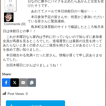
31
日なのに勝手にバイクを止めたらあかんと注意を受
(月)
けたそうです。
2010
あわててメールで本日休館日の一報が・・・
本日参加予定の皆さんや、何度かご参加いただい
ている皆さんに緊急連絡。
Comments (0)
島本町立体育館のサイトで確認したところ毎月末
日は休館日との事！！
これが木曜日なら家内は予約に行っていないので知らずに参加者
全員が馬鹿を見るところでした。道場運営には最新の注意を持って
あたらないと多くの皆さんにご迷惑を掛けることがあるということ
を改めて思い知りました。
本日稽古やる気満々だった皆さん。情報が遅くて申し訳ありませ
んでした。
次回木曜日にがんばりましょうね！！
Share:
Post Views:
0