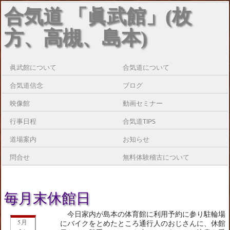
合気道 「眞武館」(枚
方、高槻、島本)
眞武館について
合気道について
合気道信念
ブログ
映像館
動画セミナー
行事日程
合気道TIPS
道場案内
お知らせ
問合せ
無料体験稽古について
毎月末休館日
今日家内が島本の体育館に利用予約に参り駐輪場
5月
にバイクをとめたところ通行人のおじさんに、休館