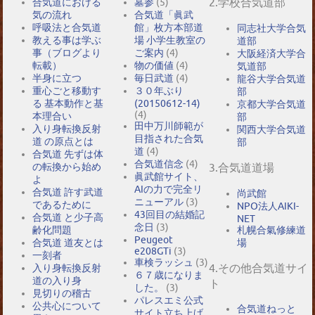
2.学校合気道部
合気道における
墓参
(5)
気の流れ
合気道「眞武
呼吸法と合気道
館」枚方本部道
同志社大学合気
教える事は学ぶ
場 小学生教室の
道部
事（ブログより
ご案内
(4)
大阪経済大学合
転載）
物の価値
(4)
気道部
半身に立つ
毎日武道
(4)
龍谷大学合気道
重心ごと移動す
３０年ぶり
部
る 基本動作と基
(20150612-14)
京都大学合気道
(4)
本理合い
部
田中万川師範が
入り身転換反射
関西大学合気道
目指された合気
道 の原点とは
部
道
(4)
合気道 先ずは体
合気道信念
(4)
の転換から始め
3.合気道道場
眞武館サイト、
よ
AIの力で完全リ
合気道 許す武道
尚武館
ニューアル
(3)
であるために
NPO法人AIKI-
43回目の結婚記
合気道 と少子高
NET
念日
(3)
札幌合氣修練道
齢化問題
Peugeot
場
合気道 道友とは
e208GTi
(3)
一刻者
車検ラッシュ
(3)
4.その他合気道サイ
入り身転換反射
６７歳になりま
道の入り身
ト
した。
(3)
見切りの稽古
パレスエミ公式
公共心について
合気道ねっと
サイト立ち上げ