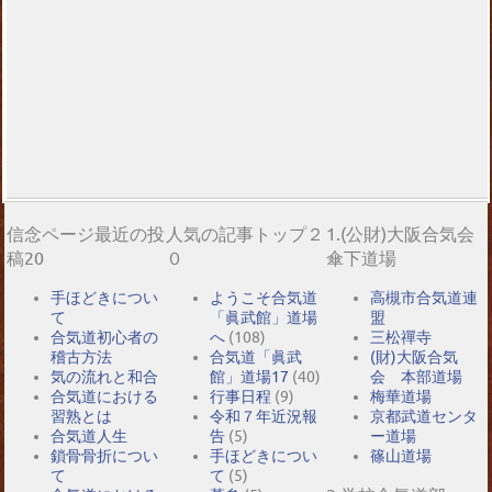
信念ページ最近の投
人気の記事トップ２
1.(公財)大阪合気会
稿20
０
傘下道場
手ほどきについ
ようこそ合気道
高槻市合気道連
て
「眞武館」道場
盟
合気道初心者の
へ
(108)
三松禪寺
稽古方法
合気道「眞武
(財)大阪合気
気の流れと和合
館」道場17
(40)
会 本部道場
合気道における
行事日程
(9)
梅華道場
習熟とは
令和７年近況報
京都武道センタ
合気道人生
告
(5)
ー道場
鎖骨骨折につい
手ほどきについ
篠山道場
て
て
(5)