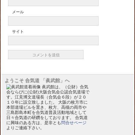
メール
サイト
ようこそ 合気道 「眞武館」へ
眞武館は、（公財）合気
会ならびに(公財)大阪合気会公認合気道場で
す。江見博文道場長（合気会６段）が２０
１０年に設立致しました。 大阪の枚方市に
本部道場ビルを置き、枚方、高槻の両市や
三島郡島本町を合気道普及活動地域として
日々合気道の研鑽をしております。 合気道
に興味のある方は、是非とも
問合せページ
よりご連絡下さい。