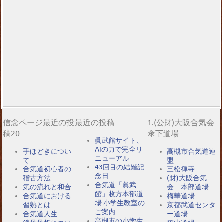
信念ページ最近の投
最近の投稿
1.(公財)大阪合気会
稿20
傘下道場
眞武館サイト、
AIの力で完全リ
手ほどきについ
高槻市合気道連
ニューアル
て
盟
43回目の結婚記
合気道初心者の
三松禪寺
念日
稽古方法
(財)大阪合気
合気道「眞武
気の流れと和合
会 本部道場
館」枚方本部道
合気道における
梅華道場
場 小学生教室の
習熟とは
京都武道センタ
ご案内
合気道人生
ー道場
高槻市の小学生