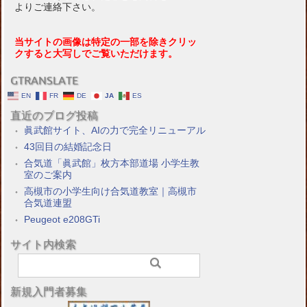
よりご連絡下さい。
当サイトの画像は特定の一部を除きクリッ
クすると大写しでご覧いただけます。
GTRANSLATE
EN
FR
DE
JA
ES
直近のブログ投稿
眞武館サイト、AIの力で完全リニューアル
43回目の結婚記念日
合気道「眞武館」枚方本部道場 小学生教
室のご案内
高槻市の小学生向け合気道教室｜高槻市
合気道連盟
Peugeot e208GTi
サイト内検索
新規入門者募集