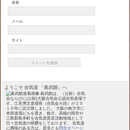
名前
メール
サイト
ようこそ 合気道 「眞武館」へ
眞武館は、（公財）合気
会ならびに(公財)大阪合気会公認合気道場で
す。江見博文道場長（合気会６段）が２０
１０年に設立致しました。 大阪の枚方市に
本部道場ビルを置き、枚方、高槻の両市や
三島郡島本町を合気道普及活動地域として
日々合気道の研鑽をしております。 合気道
に興味のある方は、是非とも
問合せページ