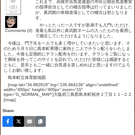
09
これまで、高槻市合気道連盟の市民公開合気道教室
(日)
の指導担当としての稽古指導は行ってまいりました
が、眞武館の単独道場としての稽古は初となりま
2010
す。
やっとたった一人ですが新弟子も入門いただけ、
Comments (0)
道着も私以外に眞武館ネームの入ったものを着用し
て稽古していただけるようになりました。
今後は、門下生を一人でも多く増やしていきたいと思います。そ
のため５月５日に島本町界隈に家内と二人でチラシ配りをいたしま
した。今後も定期的にチラシ配布を行います。チラシをご覧になっ
て興味を持ってこのサイトを訪れていただけた皆様には感謝すると
ともに、是非ともご一緒に合気道を楽しめればと思いますのでよろ
しくお願い致します。
島本町立体育館地図
[map lat=”34.882819″ lng=”135.664136″ align=”undefined”
width=”400px” height=”400px” zoom=”15″
type=”G_NORMAL_MAP”]大阪府三島郡島本町桜井２丁目１１−２２
[/map]
Share: