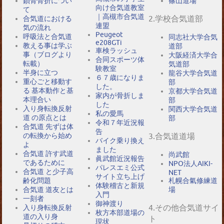
鎖骨骨折につい
篠山道場
向け合気道教室
て
｜高槻市合気道
2.学校合気道部
合気道における
連盟
気の流れ
Peugeot
呼吸法と合気道
同志社大学合気
e208GTi
教える事は学ぶ
道部
車検ラッシュ
事（ブログより
大阪経済大学合
合同スポーツ体
転載）
気道部
験教室
半身に立つ
龍谷大学合気道
６７歳になりま
重心ごと移動す
部
した。
る 基本動作と基
京都大学合気道
家内が骨折しま
本理合い
部
した
入り身転換反射
関西大学合気道
私の愛馬
道 の原点とは
部
令和７年近況報
合気道 先ずは体
告
の転換から始め
3.合気道道場
バイク乗り換え
よ
ました
合気道 許す武道
尚武館
眞武館近況報告
であるために
NPO法人AIKI-
パレスエミ公式
合気道 と少子高
NET
サイト立ち上げ
札幌合氣修練道
齢化問題
体験稽古と新規
場
合気道 道友とは
入門
一刻者
御神渡り
4.その他合気道サイ
入り身転換反射
枚方本部道場の
道の入り身
ト
現状