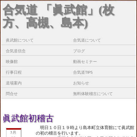
合気道 「眞武館」(枚
方、高槻、島本)
眞武館について
合気道について
合気道信念
ブログ
映像館
動画セミナー
行事日程
合気道TIPS
道場案内
お知らせ
問合せ
無料体験稽古について
眞武館初稽古
明日１０日１９時より島本町立体育館にて眞武館
5月
の初の稽古を行います。