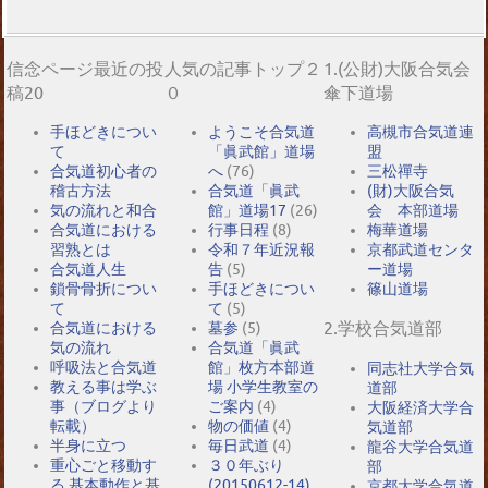
信念ページ最近の投
人気の記事トップ２
1.(公財)大阪合気会
稿20
０
傘下道場
手ほどきについ
ようこそ合気道
高槻市合気道連
て
「眞武館」道場
盟
合気道初心者の
へ
(76)
三松禪寺
稽古方法
合気道「眞武
(財)大阪合気
気の流れと和合
館」道場17
(26)
会 本部道場
合気道における
行事日程
(8)
梅華道場
習熟とは
令和７年近況報
京都武道センタ
合気道人生
告
(5)
ー道場
鎖骨骨折につい
手ほどきについ
篠山道場
て
て
(5)
2.学校合気道部
合気道における
墓参
(5)
気の流れ
合気道「眞武
呼吸法と合気道
館」枚方本部道
同志社大学合気
教える事は学ぶ
場 小学生教室の
道部
事（ブログより
ご案内
(4)
大阪経済大学合
転載）
物の価値
(4)
気道部
半身に立つ
毎日武道
(4)
龍谷大学合気道
重心ごと移動す
３０年ぶり
部
る 基本動作と基
(20150612-14)
京都大学合気道