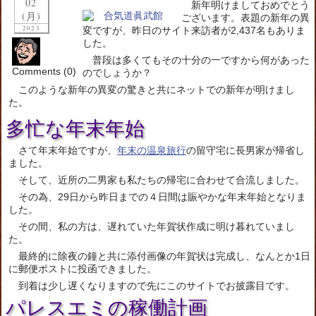
02
新年明けましておめでとう
(月)
ございます。表題の新年の異
2023
変ですが、昨日のサイト来訪者が2,437名もありま
した。
普段は多くてもその十分の一ですから何があった
Comments (0)
のでしょうか？
このような新年の異変の驚きと共にネットでの新年が明けまし
た。
多忙な年末年始
さて年末年始ですが、
年末の温泉旅行
の留守宅に長男家が帰省し
ました。
そして、近所の二男家も私たちの帰宅に合わせて合流しました。
その為、29日から昨日までの４日間は賑やかな年末年始となりま
した。
その間、私の方は、遅れていた年賀状作成に明け暮れていまし
た。
最終的に除夜の鐘と共に添付画像の年賀状は完成し、なんとか1日
に郵便ポストに投函できました。
到着は少し遅くなりますので先にこのサイトでお披露目です。
パレスエミの稼働計画