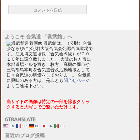
ようこそ 合気道 「眞武館」へ
眞武館は、（公財）合気
会ならびに(公財)大阪合気会公認合気道場で
す。江見博文道場長（合気会６段）が２０
１０年に設立致しました。 大阪の枚方市に
本部道場ビルを置き、枚方、高槻の両市や
三島郡島本町を合気道普及活動地域として
日々合気道の研鑽をしております。 合気道
に興味のある方は、是非とも
問合せページ
よりご連絡下さい。
当サイトの画像は特定の一部を除きクリッ
クすると大写しでご覧いただけます。
GTRANSLATE
EN
FR
DE
JA
ES
直近のブログ投稿