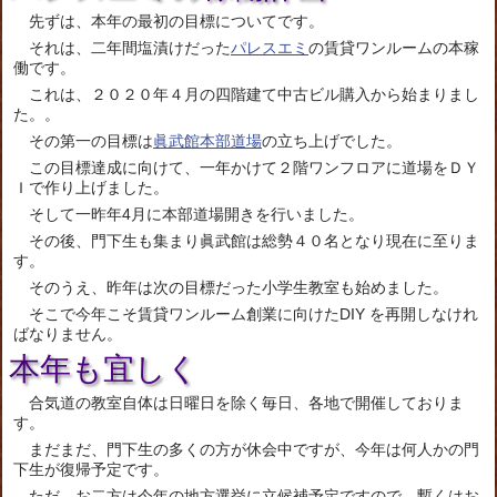
先ずは、本年の最初の目標についてです。
それは、二年間塩漬けだった
パレスエミ
の賃貸ワンルームの本稼
働です。
これは、２０２０年４月の四階建て中古ビル購入から始まりまし
た。。
その第一の目標は
眞武館本部道場
の立ち上げでした。
この目標達成に向けて、一年かけて２階ワンフロアに道場をＤＹ
Ｉで作り上げました。
そして一昨年4月に本部道場開きを行いました。
その後、門下生も集まり眞武館は総勢４０名となり現在に至りま
す。
そのうえ、昨年は次の目標だった小学生教室も始めました。
そこで今年こそ賃貸ワンルーム創業に向けたDIY を再開しなけれ
ばなりません。
本年も宜しく
合気道の教室自体は日曜日を除く毎日、各地で開催しておりま
す。
まだまだ、門下生の多くの方が休会中ですが、今年は何人かの門
下生が復帰予定です。
ただ、お二方は今年の地方選挙に立候補予定ですので、暫くはお