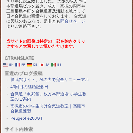
１０年に設立致しました。 大阪の枚方市に
本部道場ビルを置き、枚方、高槻の両市や
三島郡島本町を合気道普及活動地域として
日々合気道の研鑽をしております。 合気道
に興味のある方は、是非とも
問合せページ
よりご連絡下さい。
当サイトの画像は特定の一部を除きクリッ
クすると大写しでご覧いただけます。
GTRANSLATE
EN
FR
DE
JA
ES
直近のブログ投稿
眞武館サイト、AIの力で完全リニューアル
43回目の結婚記念日
合気道「眞武館」枚方本部道場 小学生教
室のご案内
高槻市の小学生向け合気道教室｜高槻市
合気道連盟
Peugeot e208GTi
サイト内検索