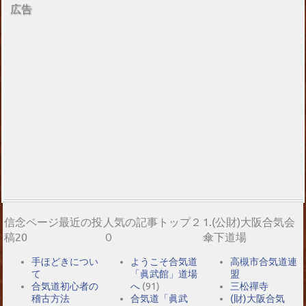
広告
信念ページ最近の投
人気の記事トップ２
1.(公財)大阪合気会
稿20
０
傘下道場
手ほどきについ
ようこそ合気道
高槻市合気道連
て
「眞武館」道場
盟
合気道初心者の
へ
(91)
三松禪寺
稽古方法
合気道「眞武
(財)大阪合気