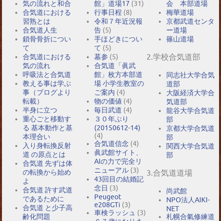
気の流れと和合
館」道場17
(31)
会 本部道場
合気道における
行事日程
(8)
梅華道場
習熟とは
令和７年近況報
京都武道センタ
合気道人生
告
(5)
ー道場
鎖骨骨折につい
手ほどきについ
篠山道場
て
て
(5)
2.学校合気道部
合気道における
墓参
(5)
気の流れ
合気道「眞武
呼吸法と合気道
館」枚方本部道
同志社大学合気
教える事は学ぶ
場 小学生教室の
道部
事（ブログより
ご案内
(4)
大阪経済大学合
転載）
物の価値
(4)
気道部
半身に立つ
毎日武道
(4)
龍谷大学合気道
重心ごと移動す
３０年ぶり
部
る 基本動作と基
(20150612-14)
京都大学合気道
(4)
本理合い
部
合気道信念
(4)
入り身転換反射
関西大学合気道
眞武館サイト、
道 の原点とは
部
AIの力で完全リ
合気道 先ずは体
ニューアル
(3)
の転換から始め
3.合気道道場
43回目の結婚記
よ
念日
(3)
合気道 許す武道
尚武館
Peugeot
であるために
NPO法人AIKI-
e208GTi
(3)
合気道 と少子高
NET
車検ラッシュ
(3)
札幌合氣修練道
齢化問題