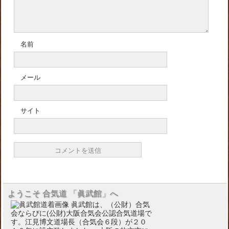
名前
メール
サイト
ようこそ 合気道 「眞武館」へ
眞武館は、（公財）合気
会ならびに(公財)大阪合気会公認合気道場で
す。江見博文道場長（合気会６段）が２０