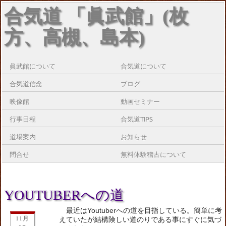
合気道 「眞武館」(枚
方、高槻、島本)
眞武館について
合気道について
合気道信念
ブログ
映像館
動画セミナー
行事日程
合気道TIPS
道場案内
お知らせ
問合せ
無料体験稽古について
YOUTUBERへの道
最近はYoutuberへの道を目指している。簡単に考
11月
えていたが結構険しい道のりである事にすぐに気づ