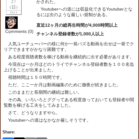
27
かされた。
(日)
Youtuberへの道には収益化できるYoutuberとな
2022
るには次のような厳しい規制がある。
直近12ヶ月の総再生時間が4,000時間以上
Comments (0)
チャンネル登録者数が1,000人以上
人気ユーチューバーの様に何か一発バズる動画を出せば一発でク
リアできますがかなり困難です。
ある程度視聴者数を稼げる動画を継続的に出す必要があります。
今現在は一か月ほどのトライでチャンネル登録者数を１００名迄
上げることが出来ました。
視聴時間は１５０時間です。
ただ、ここ一か月は動画編集のために徹夜が続きました。
このままだと長期間の継続は難しい。
その為、いろいろとググってある程度放っておいても登録者や閲
覧数を稼げる工夫をしてみました。
さて、どうなりますやら。
Youtuberへの道はなかなか厳しそうです。
Share: