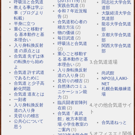
(20131119)
(3)
呼吸法と合気道
同志社大学合気
実践合気道
(3)
教える事は学ぶ
道部
令和７年近況報
事（ブログより
大阪経済大学合
告
(2)
転載）
気道部
合気道初心者の
半身に立つ
龍谷大学合気道
稽古方法
(2)
重心ごと移動す
部
物の価値
(2)
る 基本動作と基
京都大学合気道
毎日武道
(2)
本理合い
部
呼吸法と合気道
入り身転換反射
関西大学合気道
(2)
道 の原点とは
部
重心ごと移動す
合気道 先ずは体
る 基本動作と基
の転換から始め
3.合気道道場
本理合い
(2)
よ
入り身転換反射
合気道 許す武道
尚武館
道の入り身
(2)
であるために
NPO法人AIKI-
見切りの稽古
(2)
合気道 と少子高
NET
自然体のコミュ
札幌合氣修練道
齢化問題
ニケーション能
場
合気道 道友とは
力
(2)
一刻者
臨兵闘者皆陣列
4.その他合気道サイ
入り身転換反射
在前
(2)
道の入り身
ト
合気道「眞武
見切りの稽古
館」枚方本部道
公共心について
合気道ねっと
場 小学生教室の
思う
ご案内
(1)
5.オフィスエミ関係