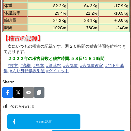
体重
82.2Kg
64.3Kg
-17.9Kg
体脂肪率
29.4%
21.2%
-10.5Kg
筋肉量
＋3.8Kg
34.3Kg
38.1Kg
腹囲
102Cm
78Cm
-24Cm
【稽古の記録】
次にいつもの稽古の記録です。週２０時間の稽古時間を維持でき
ております。
２０２２年の稽古日数と稽古時間:５８日/１８１時間
#枚方
,
#高槻
,
#島本
,
#眞武館
,
#合気道
,
#合気道教室
,
#門下生募
集
,
#入り身転換反射道
#ダイエット
Share:
Post Views:
0
« 前の記事