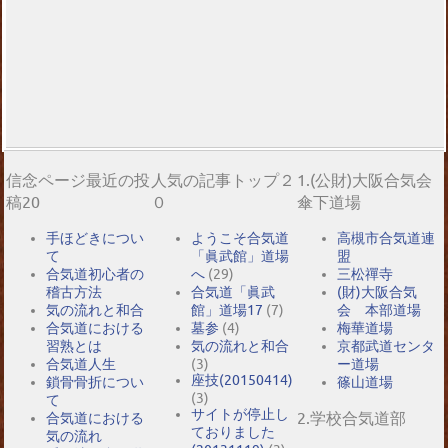
信念ページ最近の投
人気の記事トップ２
1.(公財)大阪合気会
稿20
０
傘下道場
手ほどきについ
ようこそ合気道
高槻市合気道連
て
「眞武館」道場
盟
合気道初心者の
へ
(29)
三松禪寺
稽古方法
合気道「眞武
(財)大阪合気
気の流れと和合
館」道場17
(7)
会 本部道場
合気道における
墓参
(4)
梅華道場
習熟とは
気の流れと和合
京都武道センタ
合気道人生
(3)
ー道場
座技(20150414)
鎖骨骨折につい
篠山道場
(3)
て
サイトが停止し
2.学校合気道部
合気道における
ておりました
気の流れ