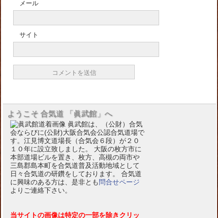
メール
サイト
ようこそ 合気道 「眞武館」へ
眞武館は、（公財）合気
会ならびに(公財)大阪合気会公認合気道場で
す。江見博文道場長（合気会６段）が２０
１０年に設立致しました。 大阪の枚方市に
本部道場ビルを置き、枚方、高槻の両市や
三島郡島本町を合気道普及活動地域として
日々合気道の研鑽をしております。 合気道
に興味のある方は、是非とも
問合せページ
よりご連絡下さい。
当サイトの画像は特定の一部を除きクリッ