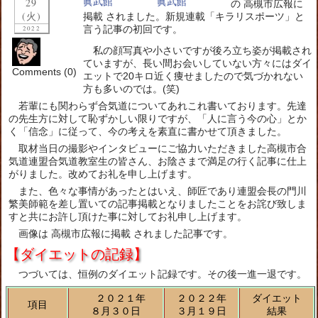
29
の 高槻市広報に
(火)
掲載 されました。新規連載「キラリスポーツ」と
言う記事の初回です。
2022
私の顔写真や小さいですが後ろ立ち姿が掲載され
ていますが、長い間お会いしていない方々にはダイ
Comments (0)
エットで20キロ近く痩せましたので気づかれない
方も多いのでは。(笑)
若輩にも関わらず合気道についてあれこれ書いております。先達
の先生方に対して恥ずかしい限りですが、「人に言う今の心」とか
く「信念」に従って、今の考えを素直に書かせて頂きました。
取材当日の撮影やインタビューにご協力いただきました高槻市合
気道連盟合気道教室生の皆さん、お陰さまで満足の行く記事に仕上
がりました。改めてお礼を申し上げます。
また、色々な事情があったとはいえ、師匠であり連盟会長の門川
繁美師範を差し置いての記事掲載となりましたことをお詫び致しま
すと共にお許し頂けた事に対してお礼申し上げます。
画像は 高槻市広報に掲載 されました記事です。
【ダイエットの記録】
つづいては、恒例のダイエット記録です。その後一進一退です。
２０２１年
２０２２年
ダイエット
項目
８月３０日
３月１９日
結果