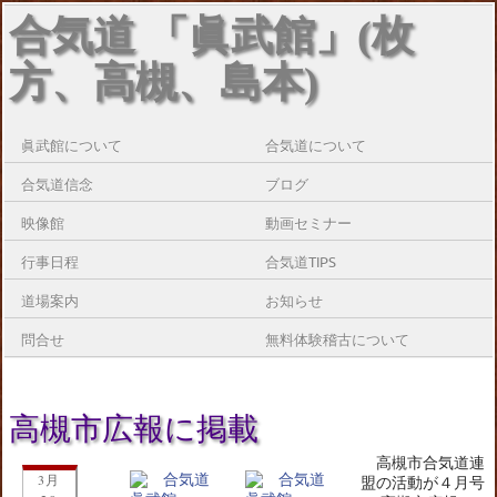
合気道 「眞武館」(枚
方、高槻、島本)
眞武館について
合気道について
合気道信念
ブログ
映像館
動画セミナー
行事日程
合気道TIPS
道場案内
お知らせ
問合せ
無料体験稽古について
高槻市広報に掲載
高槻市合気道連
3月
盟の活動が４月号