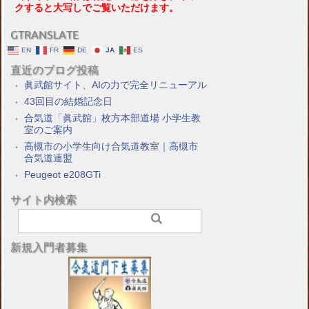
クすると大写しでご覧いただけます。
GTRANSLATE
EN
FR
DE
JA
ES
直近のブログ投稿
眞武館サイト、AIの力で完全リニューアル
43回目の結婚記念日
合気道「眞武館」枚方本部道場 小学生教
室のご案内
高槻市の小学生向け合気道教室｜高槻市
合気道連盟
Peugeot e208GTi
サイト内検索
新規入門者募集