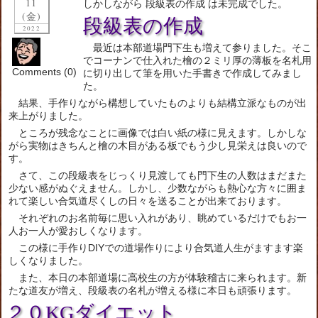
11
しかしながら 段級表の作成 は未完成でした。
(金)
段級表の作成
2022
最近は本部道場門下生も増えて参りました。そこ
でコーナンで仕入れた檜の２ミリ厚の薄板を名札用
Comments (0)
に切り出して筆を用いた手書きで作成してみまし
た。
結果、手作りながら構想していたものよりも結構立派なものが出
来上がりました。
ところが残念なことに画像では白い紙の様に見えます。しかしな
がら実物はきちんと檜の木目がある板でもう少し見栄えは良いので
す。
さて、この段級表をじっくり見渡しても門下生の人数はまだまた
少ない感がぬぐえません。しかし、少数ながらも熱心な方々に囲ま
れて楽しい合気道尽くしの日々を送ることが出来ております。
それぞれのお名前毎に思い入れがあり、眺めているだけでもお一
人お一人が愛おしくなります。
この様に手作りDIYでの道場作りにより合気道人生がますます楽
しくなりました。
また、本日の本部道場に高校生の方が体験稽古に来られます。新
たな道友が増え、段級表の名札が増える様に本日も頑張ります。
２０KGダイエット