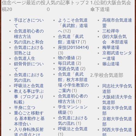
信念ページ最近の投
人気の記事トップ２
1.(公財)大阪合気会
稿20
０
傘下道場
手ほどきについ
ようこそ合気道
高槻市合気道連
て
「眞武館」道場
盟
合気道初心者の
へ
(12)
三松禪寺
稽古方法
合気道「眞武
(財)大阪合気
気の流れと和合
館」道場17
(7)
会 本部道場
合気道における
座技(20150414)
梅華道場
習熟とは
(3)
京都武道センタ
物の価値
(2)
合気道人生
ー道場
毎日武道
(2)
鎖骨骨折につい
篠山道場
実践合気道
(2)
て
合気道「眞武
2.学校合気道部
合気道における
館」枚方本部道
気の流れ
場 小学生教室の
呼吸法と合気道
同志社大学合気
ご案内
(1)
教える事は学ぶ
道部
合気道初心者の
事（ブログより
大阪経済大学合
稽古方法
(1)
転載）
気道部
学生マンション
半身に立つ
龍谷大学合気道
構築
(1)
重心ごと移動す
部
合気道における
る 基本動作と基
京都大学合気道
気の流れ
(1)
本理合い
部
呼吸法と合気道
入り身転換反射
関西大学合気道
(1)
道 の原点とは
部