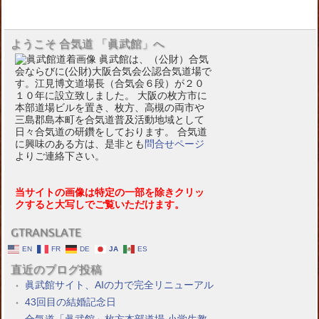
ようこそ 合気道 「眞武館」へ
眞武館は、（公財）合気
会ならびに(公財)大阪合気会公認合気道場で
す。江見博文道場長（合気会６段）が２０
１０年に設立致しました。 大阪の枚方市に
本部道場ビルを置き、枚方、高槻の両市や
三島郡島本町を合気道普及活動地域として
日々合気道の研鑽をしております。 合気道
に興味のある方は、是非とも
問合せページ
よりご連絡下さい。
当サイトの画像は特定の一部を除きクリッ
クすると大写しでご覧いただけます。
GTRANSLATE
EN
FR
DE
JA
ES
直近のブログ投稿
眞武館サイト、AIの力で完全リニューアル
43回目の結婚記念日
合気道「眞武館」枚方本部道場 小学生教