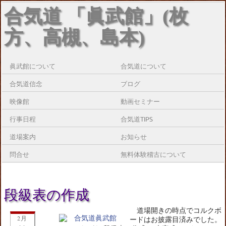
合気道 「眞武館」(枚
方、高槻、島本)
眞武館について
合気道について
合気道信念
ブログ
映像館
動画セミナー
行事日程
合気道TIPS
道場案内
お知らせ
問合せ
無料体験稽古について
段級表の作成
道場開きの時点でコルクボ
2月
ードはお披露目済みでした。