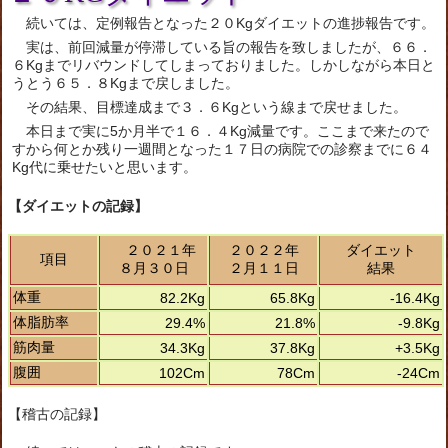
続いては、定例報告となった２０Kgダイエットの進捗報告です。
実は、前回減量が停滞している旨の報告を致しましたが、６６．
６Kgまでリバウンドしてしまっておりました。しかしながら本日と
うとう６５．８Kgまで戻しました。
その結果、目標達成まで３．６Kgという線まで戻せました。
本日まで実に5か月半で１６．４Kg減量です。ここまで来たので
すから何とか残り一週間となった１７日の病院での診察までに６４
Kg代に乗せたいと思います。
【ダイエットの記録】
２０２１年
２０２２年
ダイエット
項目
８月３０日
２月１１日
結果
体重
82.2Kg
65.8Kg
-16.4Kg
体脂肪率
29.4%
21.8%
-9.8Kg
筋肉量
34.3Kg
37.8Kg
+3.5Kg
腹囲
102Cm
78Cm
-24Cm
【稽古の記録】