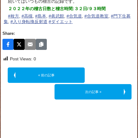
続いてはいつもの稽古の記録です。
２０２２年の稽古日数と稽古時間:３２日/９３時間
#枚方
,
#高槻
,
#島本
,
#眞武館
,
#合気道
,
#合気道教室
,
#門下生募
集
,
#入り身転換反射道
#ダイエット
Share:
Post Views:
0
« 前の記事
次の記事 »