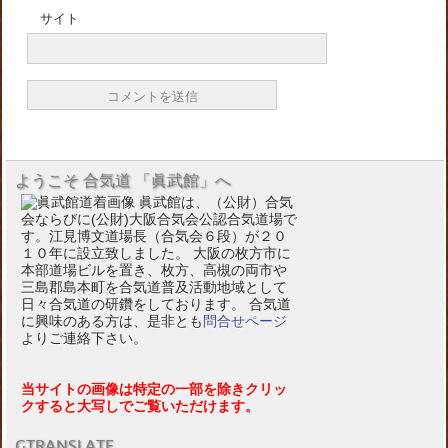
サイト
ようこそ 合気道 「眞武館」へ
眞武館は、（公財）合気
会ならびに(公財)大阪合気会公認合気道場で
す。江見博文道場長（合気会６段）が２０
１０年に設立致しました。 大阪の枚方市に
本部道場ビルを置き、枚方、高槻の両市や
三島郡島本町を合気道普及活動地域として
日々合気道の研鑽をしております。 合気道
に興味のある方は、是非とも
問合せページ
よりご連絡下さい。
当サイトの画像は特定の一部を除きクリッ
クすると大写しでご覧いただけます。
GTRANSLATE