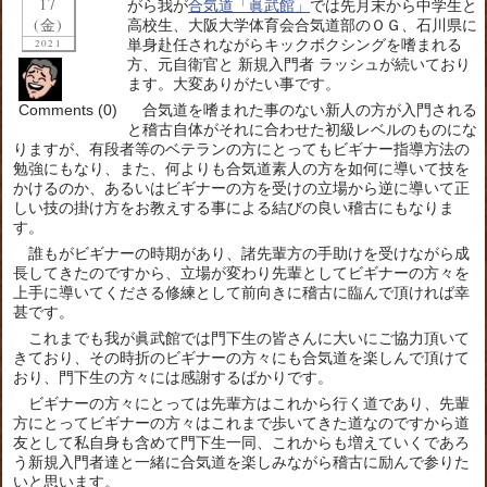
17
がら我が
合気道「眞武館」
では先月末から中学生と
(金)
高校生、大阪大学体育会合気道部のＯＧ、石川県に
単身赴任されながらキックボクシングを嗜まれる
2021
方、元自衛官と 新規入門者 ラッシュが続いており
ます。大変ありがたい事です。
Comments (0)
合気道を嗜まれた事のない新人の方が入門される
と稽古自体がそれに合わせた初級レベルのものにな
りますが、有段者等のベテランの方にとってもビギナー指導方法の
勉強にもなり、また、何よりも合気道素人の方を如何に導いて技を
かけるのか、あるいはビギナーの方を受けの立場から逆に導いて正
しい技の掛け方をお教えする事による結びの良い稽古にもなりま
す。
誰もがビギナーの時期があり、諸先輩方の手助けを受けながら成
長してきたのですから、立場が変わり先輩としてビギナーの方々を
上手に導いてくださる修練として前向きに稽古に臨んで頂ければ幸
甚です。
これまでも我が眞武館では門下生の皆さんに大いにご協力頂いて
きており、その時折のビギナーの方々にも合気道を楽しんで頂けて
おり、門下生の方々には感謝するばかりです。
ビギナーの方々にとっては先輩方はこれから行く道であり、先輩
方にとってビギナーの方々はこれまで歩いてきた道なのですから道
友として私自身も含めて門下生一同、これからも増えていくであろ
う新規入門者達と一緒に合気道を楽しみながら稽古に励んで参りた
いと思います。