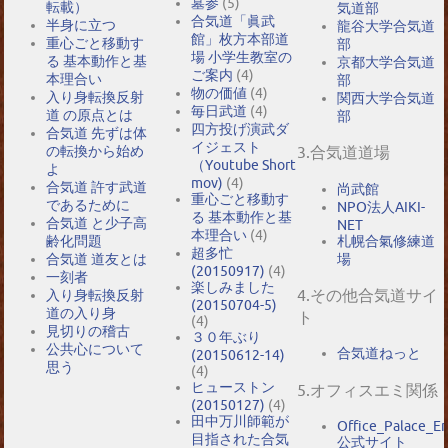
墓参
(5)
転載）
気道部
合気道「眞武
半身に立つ
龍谷大学合気道
館」枚方本部道
重心ごと移動す
部
場 小学生教室の
る 基本動作と基
京都大学合気道
ご案内
(4)
本理合い
部
物の価値
(4)
入り身転換反射
関西大学合気道
毎日武道
(4)
道 の原点とは
部
四方投げ演武ダ
合気道 先ずは体
イジェスト
の転換から始め
3.合気道道場
（Youtube Short
よ
mov)
(4)
合気道 許す武道
尚武館
重心ごと移動す
であるために
NPO法人AIKI-
る 基本動作と基
合気道 と少子高
NET
本理合い
(4)
札幌合氣修練道
齢化問題
超多忙
場
合気道 道友とは
(20150917)
(4)
一刻者
楽しみました
4.その他合気道サイ
入り身転換反射
(20150704-5)
道の入り身
ト
(4)
見切りの稽古
３０年ぶり
公共心について
合気道ねっと
(20150612-14)
思う
(4)
ヒューストン
5.オフィスエミ関係
(20150127)
(4)
田中万川師範が
Office_Palace_E
目指された合気
公式サイト