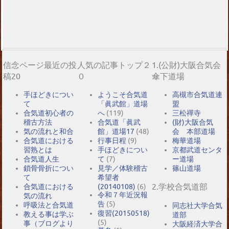
信念ページ最近の投
人気の記事トップ２
1.(公財)大阪合気会
稿20
０
傘下道場
手ほどきについ
ようこそ合気道
高槻市合気道連
て
「眞武館」道場
盟
合気道初心者の
へ
(119)
三松禪寺
稽古方法
合気道「眞武
(財)大阪合気
気の流れと和合
館」道場17
(48)
会 本部道場
合気道における
行事日程
(9)
梅華道場
習熟とは
手ほどきについ
京都武道センタ
合気道人生
て
(7)
ー道場
鎖骨骨折につい
見学／体験稽古
篠山道場
て
希望者
2.学校合気道部
合気道における
(20140108)
(6)
令和７年近況報
気の流れ
告
(5)
呼吸法と合気道
同志社大学合気
復習(20150518)
教える事は学ぶ
道部
(5)
事（ブログより
大阪経済大学合