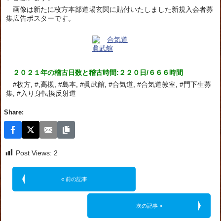
画像は新たに枚方本部道場玄関に貼付いたしました新規入会者募
集広告ポスターです。
２０２１年の稽古日数と稽古時間:２２０日/６６６時間
#枚方, #,高槻, #島本, #眞武館, #合気道, #合気道教室, #門下生募
集, #入り身転換反射道
Share:
Post Views:
2
« 前の記事
次の記事 »