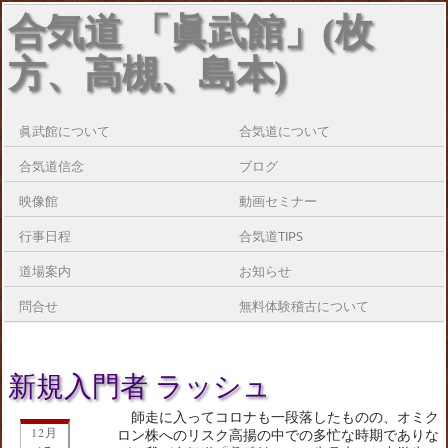
合気道 「眞武館」(枚
方、高槻、島本)
眞武館について
合気道について
合気道信念
ブログ
映像館
動画セミナー
行事日程
合気道TIPS
道場案内
お知らせ
問合せ
無料体験稽古について
新規入門者 ラッシュ
師走に入ってコロナも一段落したものの、オミク
12月
ロン株へのリスク高揚の中での多忙な時期でありな