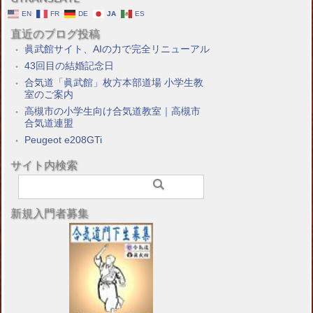
EN
FR
DE
JA
ES
直近のブログ投稿
眞武館サイト、AIの力で完全リニューアル
43回目の結婚記念日
合気道「眞武館」枚方本部道場 小学生教
室のご案内
高槻市の小学生向け合気道教室｜高槻市
合気道連盟
Peugeot e208GTi
サイト内検索
新規入門者募集