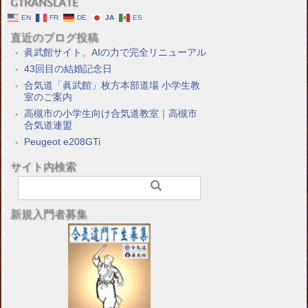
GTRANSLATE
EN
FR
DE
JA
ES
直近のブログ投稿
眞武館サイト、AIの力で完全リニューアル
43回目の結婚記念日
合気道「眞武館」枚方本部道場 小学生教
室のご案内
高槻市の小学生向け合気道教室｜高槻市
合気道連盟
Peugeot e208GTi
サイト内検索
新規入門者募集