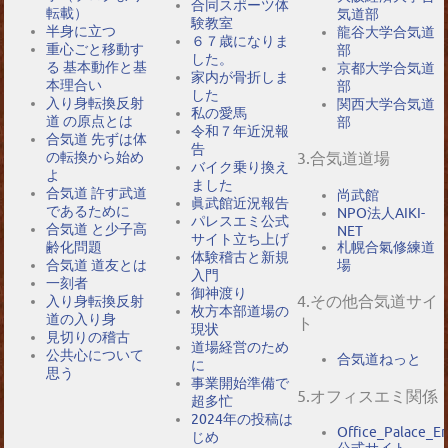
合同スポーツ体
転載）
気道部
験教室
半身に立つ
龍谷大学合気道
６７歳になりま
重心ごと移動す
部
した。
る 基本動作と基
京都大学合気道
家内が骨折しま
本理合い
部
した
入り身転換反射
関西大学合気道
私の愛馬
道 の原点とは
部
令和７年近況報
合気道 先ずは体
告
の転換から始め
3.合気道道場
バイク乗り換え
よ
ました
合気道 許す武道
尚武館
眞武館近況報告
であるために
NPO法人AIKI-
パレスエミ公式
合気道 と少子高
NET
サイト立ち上げ
札幌合氣修練道
齢化問題
体験稽古と新規
場
合気道 道友とは
入門
一刻者
御神渡り
4.その他合気道サイ
入り身転換反射
枚方本部道場の
道の入り身
ト
現状
見切りの稽古
道場経営のため
公共心について
合気道ねっと
に
思う
事業開始準備で
5.オフィスエミ関係
超多忙
2024年の投稿は
Office_Palace_E
じめ