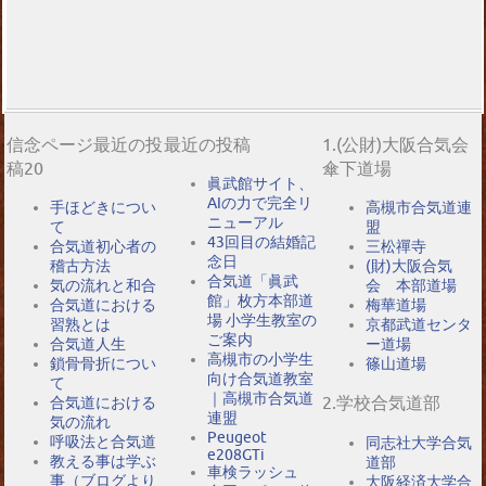
信念ページ最近の投
最近の投稿
1.(公財)大阪合気会
稿20
傘下道場
眞武館サイト、
AIの力で完全リ
手ほどきについ
高槻市合気道連
ニューアル
て
盟
43回目の結婚記
合気道初心者の
三松禪寺
念日
稽古方法
(財)大阪合気
合気道「眞武
気の流れと和合
会 本部道場
館」枚方本部道
合気道における
梅華道場
場 小学生教室の
習熟とは
京都武道センタ
ご案内
合気道人生
ー道場
高槻市の小学生
鎖骨骨折につい
篠山道場
向け合気道教室
て
｜高槻市合気道
2.学校合気道部
合気道における
連盟
気の流れ
Peugeot
呼吸法と合気道
同志社大学合気
e208GTi
教える事は学ぶ
道部
車検ラッシュ
事（ブログより
大阪経済大学合