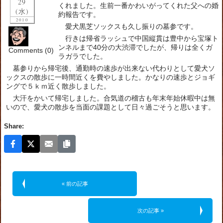
29
くれました。生前一番かわいがってくれた父への婚
(水)
約報告です。
2010
愛犬黒芝ソックスも久し振りの墓参です。
行きは帰省ラッシュで中国縦貫は豊中から宝塚ト
ンネルまで40分の大渋滞でしたが、帰りは全くガ
Comments (0)
ラガラでした。
墓参りから帰宅後、通勤時の速歩が出来ない代わりとして愛犬ソ
ックスの散歩に一時間近くを費やしました。かなりの速歩とジョギ
ングで５ｋｍ近く散歩しました。
大汗をかいて帰宅しました。合気道の稽古も年末年始休暇中は無
いので、愛犬の散歩を当面の課題として日々過ごそうと思います。
Share:
« 前の記事
次の記事 »