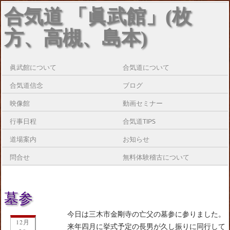
合気道 「眞武館」(枚
方、高槻、島本)
眞武館について
合気道について
合気道信念
ブログ
映像館
動画セミナー
行事日程
合気道TIPS
道場案内
お知らせ
問合せ
無料体験稽古について
墓参
今日は三木市金剛寺の亡父の墓参に参りました。
12月
来年四月に挙式予定の長男が久し振りに同行して