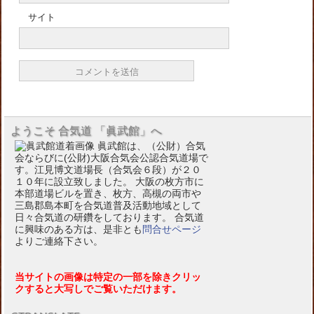
サイト
ようこそ 合気道 「眞武館」へ
眞武館は、（公財）合気
会ならびに(公財)大阪合気会公認合気道場で
す。江見博文道場長（合気会６段）が２０
１０年に設立致しました。 大阪の枚方市に
本部道場ビルを置き、枚方、高槻の両市や
三島郡島本町を合気道普及活動地域として
日々合気道の研鑽をしております。 合気道
に興味のある方は、是非とも
問合せページ
よりご連絡下さい。
当サイトの画像は特定の一部を除きクリッ
クすると大写しでご覧いただけます。