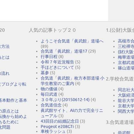
20
人気の記事トップ２０
1.(公財)大
ようこそ合気道「眞武館」道場へ
高槻市
古方法
(89)
三松禪
合気道「眞武館」道場17
(29)
(財)大
行事日程
(8)
熟とは
梅華道
令和７年近況報告
(5)
京都武
手ほどきについて
(5)
篠山道
墓参
(5)
の流れ
合気道「眞武館」枚方本部道場 小
2.学校合気
学生教室のご案内
(4)
（ブログより転
物の価値
(4)
同志社
毎日武道
(4)
大阪経
３０年ぶり(20150612-14)
(4)
基本動作と基本
龍谷大
合気道信念
(4)
京都大
眞武館サイト、AIの力で完全リニ
の原点とは
関西大
ューアル
(3)
転換から始めよ
43回目の結婚記念日
(3)
あるために
3.合気道道場
Peugeot e208GTi
(3)
化問題
車検ラッシュ
(3)
尚武館