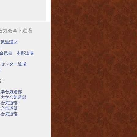
阪合気会傘下道場
合気道連盟
寺
阪合気会 本部道場
場
道センター道場
場
道部
大学合気道部
済大学合気道部
学合気道部
学合気道部
学合気道部