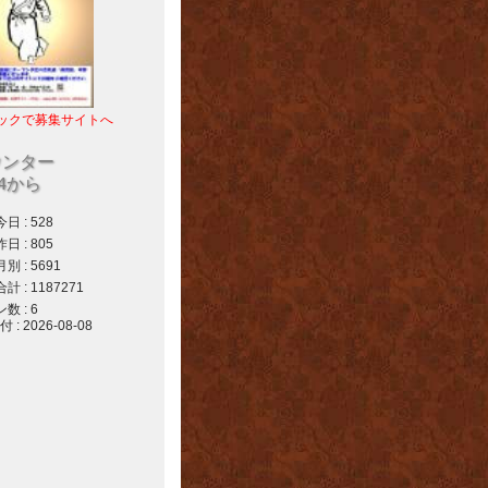
ックで募集サイトへ
ウンター
04から
 : 528
 : 805
 : 5691
 : 1187271
 : 6
 2026-08-08