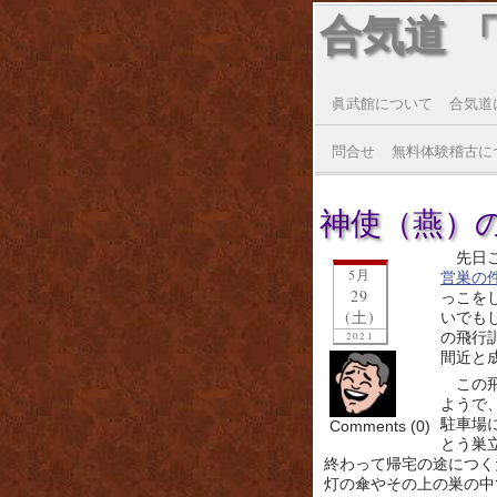
合気道 
眞武館について
合気道
問合せ
無料体験稽古に
神使（燕）の
先日
5月
営巣の
29
っこを
(土)
いでも
の飛行
2021
間近と
この
ようで
駐車場
Comments (0)
とう巣
終わって帰宅の途につく
灯の傘やその上の巣の中