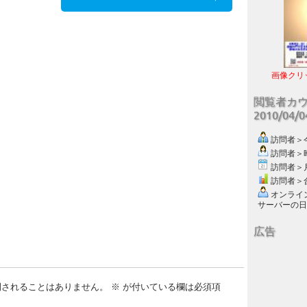
画像クリ
閲覧者カ
2010/04/
訪問者＞今日
訪問者＞昨日
訪問者＞月別
訪問者＞合計
オンライン数
サーバーの日付 :
広告
開されることはありません。
※
が付いている欄は必須項