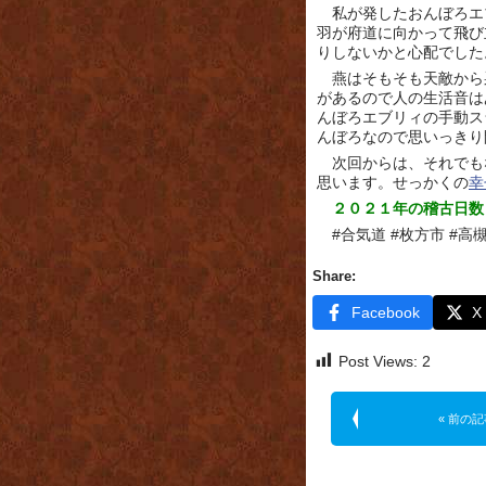
私が発したおんぼろエ
羽が府道に向かって飛び
りしないかと心配でした
燕はそもそも天敵から
があるので人の生活音は
んぼろエブリィの手動ス
んぼろなので思いっきり
次回からは、それでも
思います。せっかくの
幸
２０２１年の稽古日数
#合気道 #枚方市 #高
Share:
Facebook
X
Post Views:
2
« 前の記