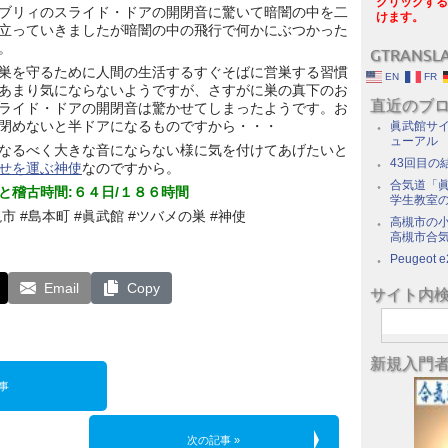
クリックする
ブリィのスライド・ドアの開閉音に驚いて暗闇の中を二
けます。
立っていきましたが暗闇の中の飛行で何かにぶつかった
。
GTRANSL
巣を守るために人間の生活するすぐそばに営巣する習慣
EN
FR
あまり気にならないようですが、さすがに巣の真下のお
直近のブ
ライド・ドアの開閉音は驚かせてしまったようです。お
閉めないと半ドアになるものですから・・・
眞武館サイ
ューアル
なるべく大きな音にならない様に気を付けてあげたいと
43回目の
せを運ぶ神使
なのですから。
合気道「眞
と稽古時間:６４日/１８６時間
学生教室
槻市 #島本町 #眞武館 #ツバメの巣 #神使
高槻市の
高槻市合
Peugeot e
Email
Copy
サイト内
新規入門
事
次の記事 »