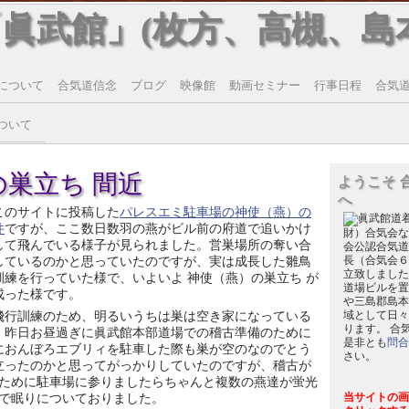
「眞武館」(枚方、高槻、島
について
合気道信念
ブログ
映像館
動画セミナー
行事日程
合気道T
ついて
巣立ち 間近
ようこそ 
へ
このサイトに投稿した
パレスエミ駐車場の神使（燕）の
件
ですが、ここ数日数羽の燕がビル前の府道で追いかけ
財）合気会な
して飛んでいる様子が見られました。営巣場所の奪い合
会公認合気道
しているのかと思っていたのですが、実は成長した雛鳥
長（合気会６
立致しました
訓練を行っていた様で、いよいよ 神使（燕）の巣立ち が
道場ビルを置
成った様です。
や三島郡島本
飛行訓練のため、明るいうちは巣は空き家になっている
域として日々
ります。 合
、昨日お昼過ぎに眞武館本部道場での稽古準備のために
是非とも
問合
におんぼろエブリィを駐車した際も巣が空のなのでとう
さい。
立ったのかと思ってがっかりしていたのですが、稽古が
ために駐車場に参りましたらちゃんと複数の燕達が蛍光
で眠りについておりました。
当サイトの画