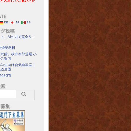
と大写しでご覧いただ
ATE
DE
JA
ES
ログ投稿
ト、AIの力で完全リニ
結婚記念日
武館」枚方本部道場 小
のご案内
小学生向け合気道教室｜
気道連盟
208GTi
検索
者募集