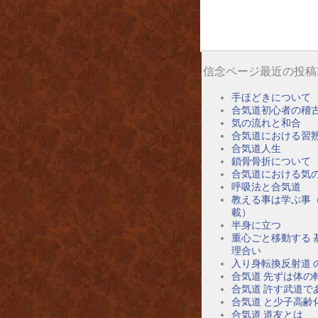
信念ページ最近の投稿
手ほどきについて
合気道初心者の稽
気の流れと和合
合気道における習
合気道人生
鎖骨骨折について
合気道における気
呼吸法と合気道
教える事は学ぶ事
載）
半身に立つ
重心ごと移動する 
理合い
入り身転換反射道 
合気道 先ずは体の
合気道 許す武道で
合気道 と少子高齢
合気道 道友とは