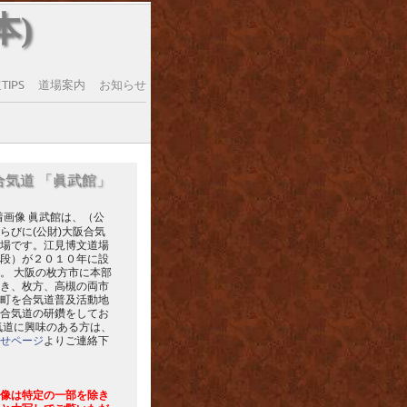
本)
IPS
道場案内
お知らせ
合気道 「眞武館」
眞武館は、（公
らびに(公財)大阪合気
場です。江見博文道場
段）が２０１０年に設
。 大阪の枚方市に本部
き、枚方、高槻の両市
町を合気道普及活動地
合気道の研鑽をしてお
気道に興味のある方は、
せページ
よりご連絡下
像は特定の一部を除き